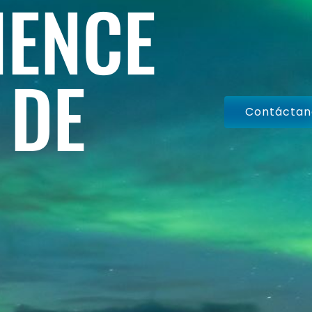
IENCE
 DE
Contáctan