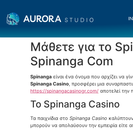
IN
Μάθετε για το Spi
Spinanga Com
Spinanga
είναι ένα όνομα που αρχίζει να γ
Spinanga Casino
, προσφέρει μια συναρπαστι
https://spinangacasinogr.com/
αποτελεί την 
Το Spinanga Casino
Τα παιχνίδια στο
Spinanga Casino
καλύπτουν 
μπορούν να απολαύσουν την εμπειρία είτε α