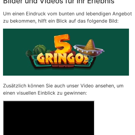
Bilder und Videos für Ihr Erlebnis
Um einen Eindruck vom bunten und lebendigen Angebot
zu bekommen, hilft ein Blick auf das folgende Bild:
Zusätzlich können Sie auch unser Video ansehen, um
einen visuellen Einblick zu gewinnen: