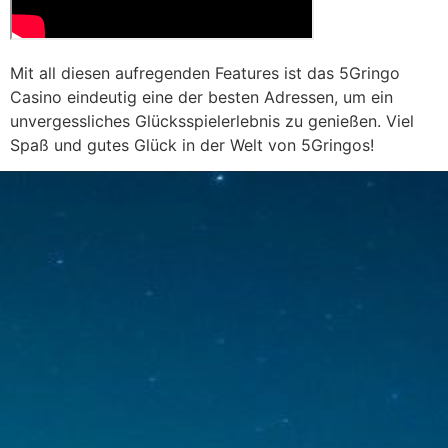
Mit all diesen aufregenden Features ist das 5Gringo
Casino eindeutig eine der besten Adressen, um ein
unvergessliches Glücksspielerlebnis zu genießen. Viel
Spaß und gutes Glück in der Welt von 5Gringos!