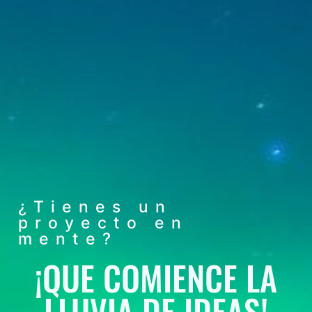
¿Tienes un
proyecto en
mente?
¡QUE COMIENCE LA
LLUVIA DE IDEAS!