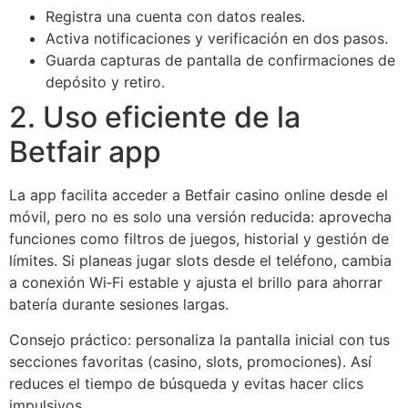
Registra una cuenta con datos reales.
Activa notificaciones y verificación en dos pasos.
Guarda capturas de pantalla de confirmaciones de
depósito y retiro.
2. Uso eficiente de la
Betfair app
La app facilita acceder a Betfair casino online desde el
móvil, pero no es solo una versión reducida: aprovecha
funciones como filtros de juegos, historial y gestión de
límites. Si planeas jugar slots desde el teléfono, cambia
a conexión Wi‑Fi estable y ajusta el brillo para ahorrar
batería durante sesiones largas.
Consejo práctico: personaliza la pantalla inicial con tus
secciones favoritas (casino, slots, promociones). Así
reduces el tiempo de búsqueda y evitas hacer clics
impulsivos.