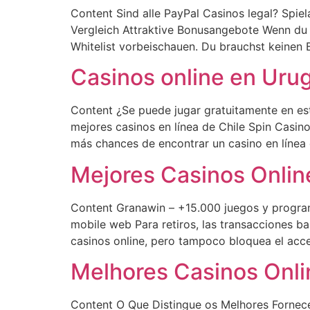
Content Sind alle PayPal Casinos legal? Spi
Vergleich Attraktive Bonusangebote Wenn du dir
Whitelist vorbeischauen. Du brauchst keinen
Casinos online en Uru
Content ¿Se puede jugar gratuitamente en esto
mejores casinos en línea de Chile Spin Casin
más chances de encontrar un casino en línea
Mejores Casinos Onlin
Content Granawin – +15.000 juegos y programa
mobile web Para retiros, las transacciones ba
casinos online, pero tampoco bloquea el acce
Melhores Casinos Onli
Content O Que Distingue os Melhores Fornece