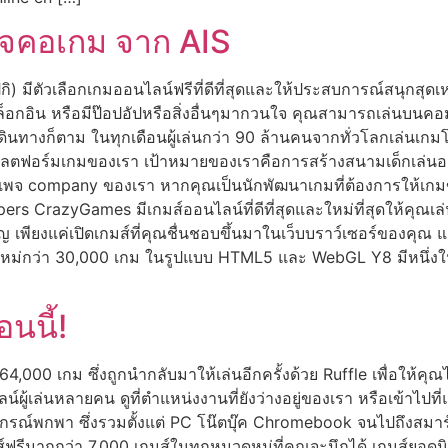
้ใจคอเกม จาก AIS
กิ) มีตัวเลือกเกมออนไลน์ฟรีที่ดีที่สุดและให้ประสบการณ์สนุกสุดเห
อกอิน หรือมีป๊อปอัปหรือสิ่งอื่นๆมากวนใจ คุณสามารถเล่นบนคอมพิ
ินทางก็ตาม ในทุกเดือนผู้เล่นกว่า 90 ล้านคนจากทั่วโลกเล่นเกมโป
ลตฟอร์มเกมของเรา เป้าหมายของเราคือการสร้างสนามเด็กเล่นออนไล
้างในเพจ company ของเรา หากคุณเป็นนักพัฒนาเกมที่ต้องการให้เ
rs CrazyGames มีเกมส์ออนไลน์ที่ดีที่สุดและใหม่ที่สุดให้คุณเล
 เพียงแค่เปิดเกมส์ที่คุณชื่นชอบขึ้นมาในเว็บบราว์เซอร์ของคุณ 
่กว่า 30,000 เกม ในรูปแบบ HTML5 และ WebGL Y8 มีหนึ่งในคลัง
นนี้!
4,000 เกม ซึ่งถูกนำกลับมาให้เล่นอีกครั้งด้วย Ruffle เพื่อให้คุณไ
้เล่นหลายคน ดูที่ตำแหน่งงานที่ยังว่างอยู่ของเรา หรือเข้าไปที
รณ์พกพา ซึ่งรวมตั้งแต่ PC โน๊ตบุ๊ค Chromebook จนไปถึงสมาร
ฟรีมากกว่า 7,000 เกมส์ในทุกหมวดหมู่ที่คุณจะนึกได้ เกมส์ยอ