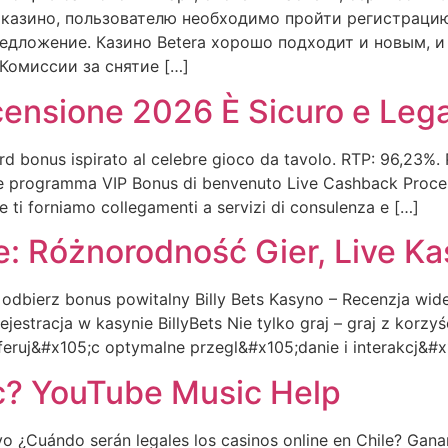
 казино, пользователю необходимо пройти регистраци
едложение. Казино Betera хорошо подходит и новым, 
Комиссии за снятие […]
ensione 2026 È Sicuro e Leg
d bonus ispirato al celebre gioco da tavolo. RTP: 96,23%.
à e programma VIP Bonus di benvenuto Live Cashback Proces
e ti forniamo collegamenti a servizi di consulenza e […]
e: Różnorodność Gier, Live K
 i odbierz bonus powitalny Billy Bets Kasyno – Recenzja wide
jestracja w kasynie BillyBets Nie tylko graj – graj z kor
eruj&#x105;c optymalne przegl&#x105;danie i interakcj&#x1
c? YouTube Music Help
 ¿Cuándo serán legales los casinos online en Chile? Ganar 