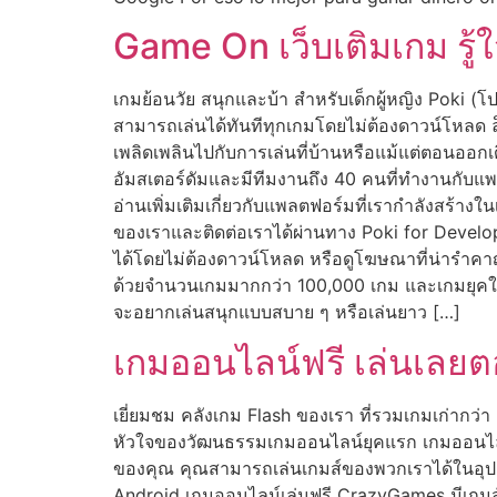
Game On เว็บเติมเกม รู
เกมย้อนวัย สนุกและบ้า สำหรับเด็กผู้หญิง Poki (โป
สามารถเล่นได้ทันทีทุกเกมโดยไม่ต้องดาวน์โหลด ล็
เพลิดเพลินไปกับการเล่นที่บ้านหรือแม้แต่ตอนออกเด
อัมสเตอร์ดัมและมีทีมงานถึง 40 คนที่ทำงานกับแพ
อ่านเพิ่มเติมเกี่ยวกับแพลตฟอร์มที่เรากำลังสร
ของเราและติดต่อเราได้ผ่านทาง Poki for Develope
ได้โดยไม่ต้องดาวน์โหลด หรือดูโฆษณาที่น่ารำคาญ
ด้วยจำนวนเกมมากกว่า 100,000 เกม และเกมยุคใหม
จะอยากเล่นสนุกแบบสบาย ๆ หรือเล่นยาว […]
เกมออนไลน์ฟรี เล่นเลยตอ
เยี่ยมชม คลังเกม Flash ของเรา ที่รวมเกมเก่ากว่า 6
หัวใจของวัฒนธรรมเกมออนไลน์ยุคแรก เกมออนไลน์ผู
ของคุณ คุณสามารถเล่นเกมส์ของพวกเราได้ในอุปก
Android เกมออนไลน์เล่นฟรี CrazyGames มีเกมส์