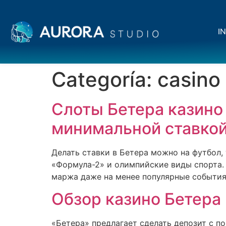
IN
Categoría:
casino
Слоты Бетера казино 
минимальной ставко
Делать ставки в Бетера можно на футбол, 
«Формула-2» и олимпийские виды спорта.
маржа даже на менее популярные события 
Обзор казино Бетера
«Бетера» предлагает сделать депозит с п