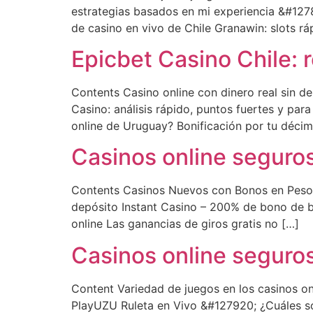
estrategias basados en mi experiencia &#127
de casino en vivo de Chile Granawin: slots 
Epicbet Casino Chile: 
Contents Casino online con dinero real sin 
Casino: análisis rápido, puntos fuertes y pa
online de Uruguay? Bonificación por tu déci
Casinos online seguro
Contents Casinos Nuevos con Bonos en Pesos 
depósito Instant Casino – 200% de bono de 
online Las ganancias de giros gratis no […]
Casinos online seguro
Content Variedad de juegos en los casinos o
PlayUZU Ruleta en Vivo &#127920; ¿Cuáles so