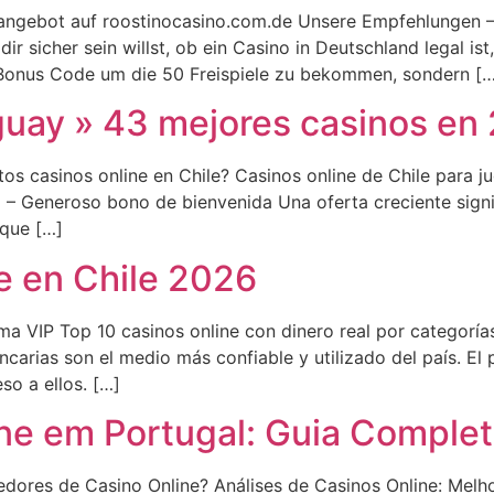
elangebot auf roostinocasino.com.de Unsere Empfehlungen 
 sicher sein willst, ob ein Casino in Deutschland legal ist,
 Bonus Code um die 50 Freispiele zu bekommen, sondern […
guay » 43 mejores casinos en
s casinos online en Chile? Casinos online de Chile para ju
o – Generoso bono de bienvenida Una oferta creciente sign
 que […]
e en Chile 2026
 VIP Top 10 casinos online con dinero real por categorías 
ncarias son el medio más confiable y utilizado del país. El
so a ellos. […]
ne em Portugal: Guia Comple
dores de Casino Online? Análises de Casinos Online: Melh