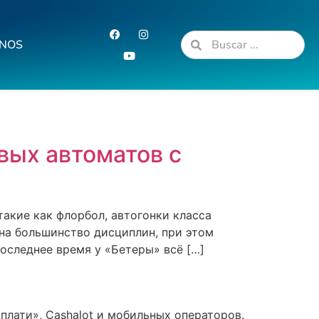
NOS
овых автоматов с
такие как флорбол, автогонки класса
на большинство дисциплин, при этом
оследнее время у «Бетеры» всё […]
плати», Cashalot и мобильных операторов.