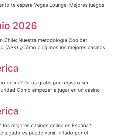
iento te espera Vegas Lounge: Mejores juegos
nio 2026
en Chile: Nuestra metodología Coolbet
roid (APK) ¿Cómo elegimos los mejores casinos
rica
online? Giros gratis por registro sin
guridad Cómo empezar a jugar en un casino
rica
n los mejores casinos online en España?
 jugadores puede venir inflado por el