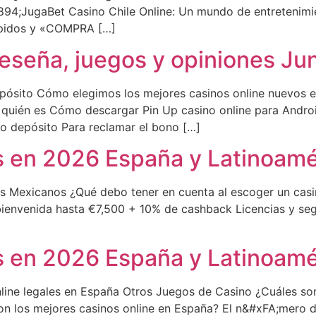
894;️JugaBet Casino Chile Online: Un mundo de entretenim
rápidos y «COMPRA […]
reseña, juegos y opiniones Ju
depósito Cómo elegimos los mejores casinos online nuevos 
ra quién es Cómo descargar Pin Up casino online para And
mo depósito Para reclamar el bono […]
s en 2026 España y Latinoamé
Mexicanos ¿Qué debo tener en cuenta al escoger un casino 
bienvenida hasta €7,500 + 10% de cashback Licencias y se
s en 2026 España y Latinoamé
nline legales en España Otros Juegos de Casino ¿Cuáles so
n los mejores casinos online en España? El n&#xFA;mero de