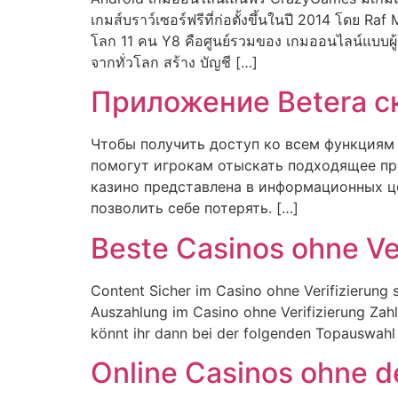
เกมส์บราว์เซอร์ฟรีที่ก่อตั้งขึ้นในปี 2014 โดย R
โลก 11 คน Y8 คือศูนย์รวมของ เกมออนไลน์แบบผู้เล
จากทั่วโลก สร้าง บัญชี […]
Приложение Betera ск
Чтобы получить доступ ко всем функциям
помогут игрокам отыскать подходящее пр
казино представлена в информационных це
позволить себе потерять. […]
Beste Casinos ohne Ve
Content Sicher im Casino ohne Verifizierung 
Auszahlung im Casino ohne Verifizierung Zahl
könnt ihr dann bei der folgenden Topauswahl
Online Casinos ohne d