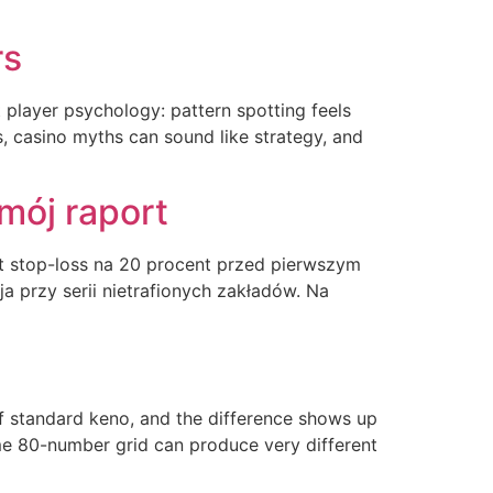
rs
player psychology: pattern spotting feels
ls, casino myths can sound like strategy, and
 mój raport
Set stop-loss na 20 procent przed pierwszym
a przy serii nietrafionych zakładów. Na
of standard keno, and the difference shows up
same 80-number grid can produce very different