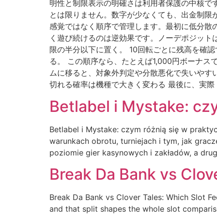
明性と制限表示の明確さは利用者保護の中核で
とは限りません。数字が少なくても、出金制限が
感覚ではなく順序で管理します。最初に低分散
く遊び続けるのは逆効果です。ノーデポジットは
限の半分以下に置く。 10回転ごとに残高を確
る。 この順序なら、たとえば1,000円ボーナ
ムに移ると、対象外判定や分散悪化で失いやすい
切れる確率は機種で大きく変わる 最後に、実際
Betlabel i Mystake: cz
Betlabel i Mystake: czym różnią się w prakty
warunkach obrotu, turniejach i tym, jak grac
poziomie gier kasynowych i zakładów, a dru
Break Da Bank vs Clove
Break Da Bank vs Clover Tales: Which Slot Fee
and that split shapes the whole slot comparis