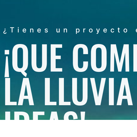
¿Tienes un proyecto
¡QUE COM
LA LLUVIA
IDEAS!