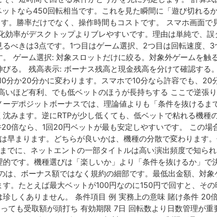
1回100円ベットなら450回転相当です。これを見た瞬間に「遊び切
みます。勝率だけでなく、操作時間もコストです。 スマホ画面
消化効率がデスクトップよりブレやすいです。理由は単純で、誤
るべきは3点です。1つ目はゲーム選択、2つ目は回転速度、
 ゲーム選択: 対象スロットだけに絞る。対象外ゲームを触る
びる。 残高表示: ボーナス残高と現金残高を分けて確認する。
が10分か20分かに変わります。スマホで10分なら許容でも、2
高いほど有利、でも低ベットのほうが長持ちする ここで逆張
ーデポジットボーナスでは、理論値よりも「条件を抜けるまで残
く沈みます。逆にRTPが少し低くても、低ベットで粘れる機種
件20倍なら、1回20円ベットが最も安定しやすいです。 この場合
減りは早まります。どちらが良いかは、機種の分散で変わります
考までに、ネットエントの一部タイトルは高い演出頻度で知ら
理的です。機種選びは「楽しいか」より「条件を抜けるか」で決
るのは、ボーナス額ではなく規約の細部です。最低出金額、対象
す。たとえば最大ベットが100円なのに150円で回すと、そ
くありません。 条件項目 例 実務上の意味 賭け条件 20倍 1,
0円 勝っても受取額が頭打ち 有効期限 7日 回転数より日数管理