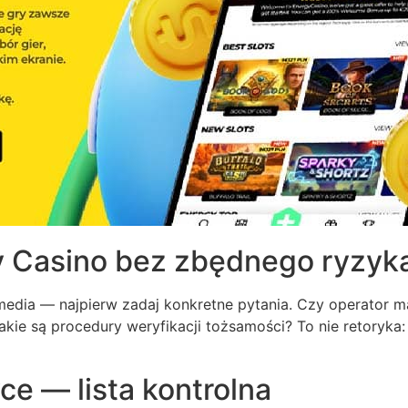
y Casino bez zbędnego ryzyk
l media — najpierw zadaj konkretne pytania. Czy operator
 jakie są procedury weryfikacji tożsamości? To nie retoryk
e — lista kontrolna