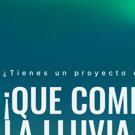
¿Tienes un proyecto
¡QUE COM
LA LLUVIA