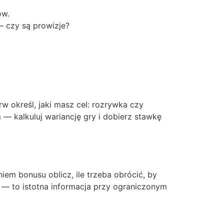
ów.
— czy są prowizje?
rw określ, jaki masz cel: rozrywka czy
 — kalkuluj wariancję gry i dobierz stawkę
em bonusu oblicz, ile trzeba obrócić, by
— to istotna informacja przy ograniczonym