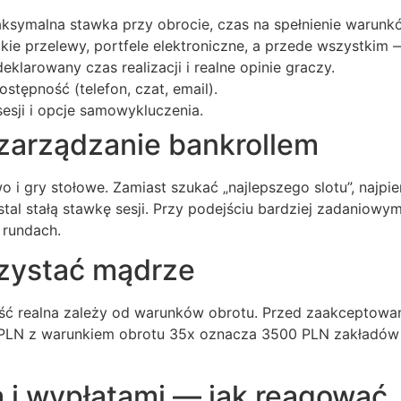
ksymalna stawka przy obrocie, czas na spełnienie warunk
kie przelewy, portfele elektroniczne, a przede wszystkim 
larowany czas realizacji i realne opinie graczy.
ostępność (telefon, czat, email).
esji i opcje samowykluczenia.
 zarządzanie bankrollem
 i gry stołowe. Zamiast szukać „najlepszego slotu”, najpie
stal stałą stawkę sesji. Przy podejściu bardziej zadaniowym
h rundach.
rzystać mądrze
ość realna zależy od warunków obrotu. Przed zaakceptowani
 PLN z warunkiem obrotu 35x oznacza 3500 PLN zakładów 
ą i wypłatami — jak reagować