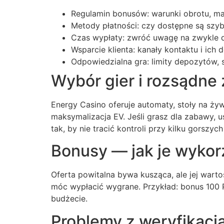
Regulamin bonusów: warunki obrotu, ma
Metody płatności: czy dostępne są szyb
Czas wypłaty: zwróć uwagę na zwykle dek
Wsparcie klienta: kanały kontaktu i ich d
Odpowiedzialna gra: limity depozytów, s
Wybór gier i rozsądne
Energy Casino oferuje automaty, stoły na żywo
maksymalizacja EV. Jeśli grasz dla zabawy, u
tak, by nie tracić kontroli przy kilku gorszyc
Bonusy — jak je wyko
Oferta powitalna bywa kusząca, ale jej wart
móc wypłacić wygrane. Przykład: bonus 100
budżecie.
Problemy z weryfikacj