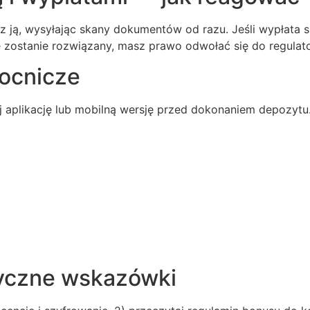
z ją, wysyłając skany dokumentów od razu. Jeśli wypłata si
e zostanie rozwiązany, masz prawo odwołać się do regulato
mocnicze
uj aplikację lub mobilną wersję przed dokonaniem depozytu.
yczne wskazówki