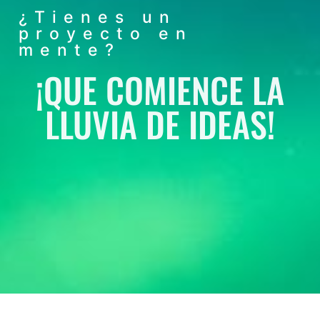
¿Tienes un
proyecto en
mente?
¡QUE COMIENCE LA
LLUVIA DE IDEAS!