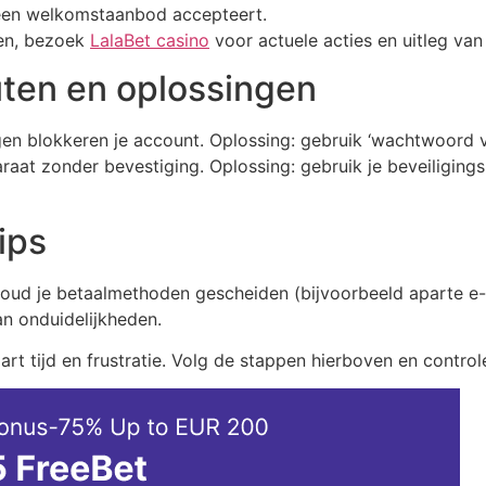
een welkomstaanbod accepteert.
llen, bezoek
LalaBet casino
voor actuele acties en uitleg va
ten en oplossingen
 blokkeren je account. Oplossing: gebruik ‘wachtwoord ver
raat zonder bevestiging. Oplossing: gebruik je beveiligings
ips
Houd je betaalmethoden gescheiden (bijvoorbeeld aparte e-
an onduidelijkheden.
t tijd en frustratie. Volg de stappen hierboven en controle