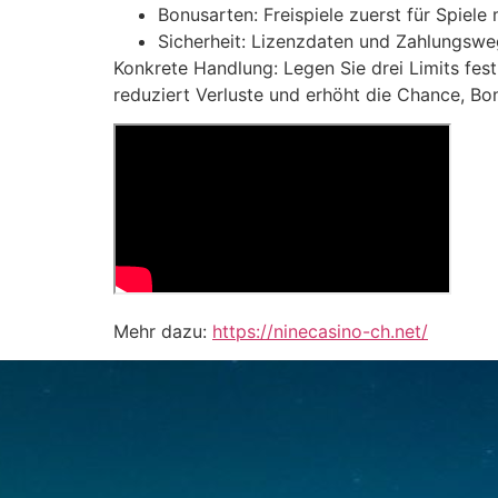
Bonusarten: Freispiele zuerst für Spiel
Sicherheit: Lizenzdaten und Zahlungsweg
Konkrete Handlung: Legen Sie drei Limits fest
reduziert Verluste und erhöht die Chance, Bon
Mehr dazu:
https://ninecasino-ch.net/