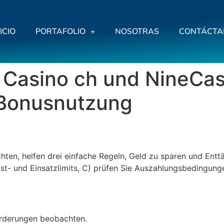
ICIO
PORTAFOLIO
NOSOTRAS
CONTÁCTA
 Casino ch und NineCas
e Bonusnutzung
hten, helfen drei einfache Regeln, Geld zu sparen und Ent
ust- und Einsatzlimits, C) prüfen Sie Auszahlungsbedingung
orderungen beobachten.