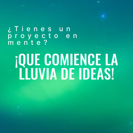
¿Tienes un
proyecto en
mente?
¡QUE COMIENCE LA
LLUVIA DE IDEAS!