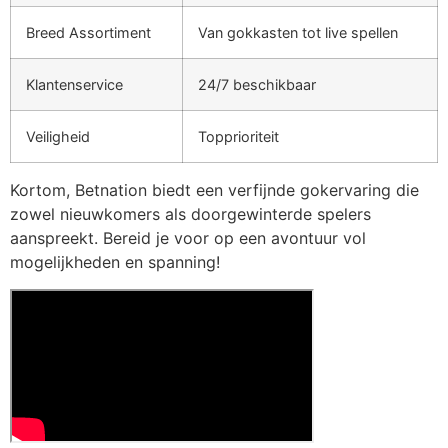
Breed Assortiment
Van gokkasten tot live spellen
Klantenservice
24/7 beschikbaar
Veiligheid
Topprioriteit
Kortom, Betnation biedt een verfijnde gokervaring die
zowel nieuwkomers als doorgewinterde spelers
aanspreekt. Bereid je voor op een avontuur vol
mogelijkheden en spanning!