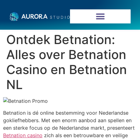
Ontdek Betnation:
Alles over Betnation
Casino en Betnation
NL
Betnation is dé online bestemming voor Nederlandse
gokliefhebbers. Met een enorm aanbod aan spellen en
een sterke focus op de Nederlandse markt, presenteert
Betnation casino
zich als een betrouwbare en veilige