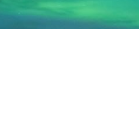
Contáctanos