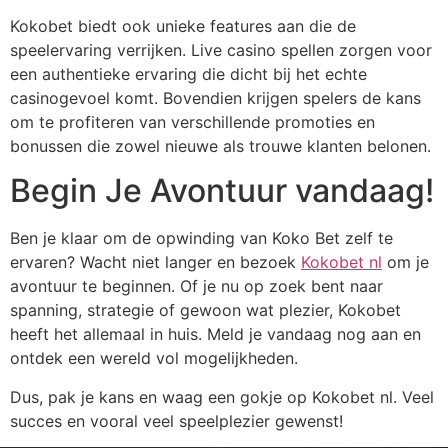
Kokobet biedt ook unieke features aan die de
speelervaring verrijken. Live casino spellen zorgen voor
een authentieke ervaring die dicht bij het echte
casinogevoel komt. Bovendien krijgen spelers de kans
om te profiteren van verschillende promoties en
bonussen die zowel nieuwe als trouwe klanten belonen.
Begin Je Avontuur vandaag!
Ben je klaar om de opwinding van Koko Bet zelf te
ervaren? Wacht niet langer en bezoek
Kokobet nl
om je
avontuur te beginnen. Of je nu op zoek bent naar
spanning, strategie of gewoon wat plezier, Kokobet
heeft het allemaal in huis. Meld je vandaag nog aan en
ontdek een wereld vol mogelijkheden.
Dus, pak je kans en waag een gokje op Kokobet nl. Veel
succes en vooral veel speelplezier gewenst!