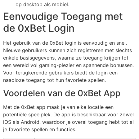
op desktop als mobiel.
Eenvoudige Toegang met
de 0xBet Login
Het gebruik van de 0xBet login is eenvoudig en snel.
Nieuwe gebruikers kunnen zich registreren met slechts
enkele basisgegevens, waarna ze toegang krijgen tot
een wereld vol gaming-plezier en spannende bonussen.
Voor terugkerende gebruikers biedt de login een
naadloze toegang tot hun favoriete spellen.
Voordelen van de 0xBet App
Met de 0xBet app maak je van elke locatie een
potentiële speelplek. De app is beschikbaar voor zowel
iOS als Android, waardoor je overal toegang hebt tot al
je favoriete spellen en functies.