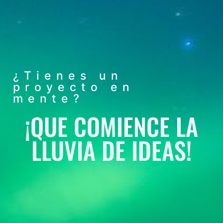
¿Tienes un
proyecto en
mente?
¡QUE COMIENCE LA
LLUVIA DE IDEAS!