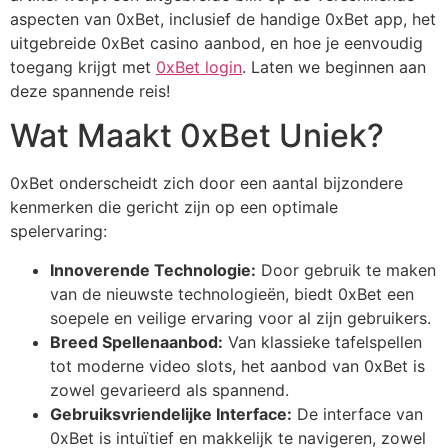
aspecten van 0xBet, inclusief de handige 0xBet app, het
uitgebreide 0xBet casino aanbod, en hoe je eenvoudig
toegang krijgt met
0xBet login
. Laten we beginnen aan
deze spannende reis!
Wat Maakt 0xBet Uniek?
0xBet onderscheidt zich door een aantal bijzondere
kenmerken die gericht zijn op een optimale
spelervaring:
Innoverende Technologie:
Door gebruik te maken
van de nieuwste technologieën, biedt 0xBet een
soepele en veilige ervaring voor al zijn gebruikers.
Breed Spellenaanbod:
Van klassieke tafelspellen
tot moderne video slots, het aanbod van 0xBet is
zowel gevarieerd als spannend.
Gebruiksvriendelijke Interface:
De interface van
0xBet is intuïtief en makkelijk te navigeren, zowel