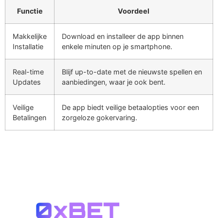
Functie
Voordeel
Makkelijke
Download en installeer de app binnen
Installatie
enkele minuten op je smartphone.
Real-time
Blijf up-to-date met de nieuwste spellen en
Updates
aanbiedingen, waar je ook bent.
Veilige
De app biedt veilige betaalopties voor een
Betalingen
zorgeloze gokervaring.