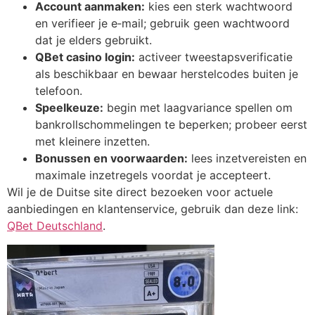
Account aanmaken:
kies een sterk wachtwoord
en verifieer je e‑mail; gebruik geen wachtwoord
dat je elders gebruikt.
QBet casino login:
activeer tweestapsverificatie
als beschikbaar en bewaar herstelcodes buiten je
telefoon.
Speelkeuze:
begin met laagvariance spellen om
bankrollschommelingen te beperken; probeer eerst
met kleinere inzetten.
Bonussen en voorwaarden:
lees inzetvereisten en
maximale inzetregels voordat je accepteert.
Wil je de Duitse site direct bezoeken voor actuele
aanbiedingen en klantenservice, gebruik dan deze link:
QBet Deutschland
.