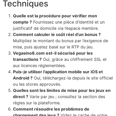
Techniques
Quelle est la procédure pour vérifier mon
compte ?
Fournissez une pièce d’identité et un
justificatif de domicile via l’espace membre.
Comment calculer le coût réel d’un bonus ?
Multipliez le montant du bonus par l’exigence de
mise, puis ajustez basé sur le RTP du jeu.
Vegasino8.com est-il sécurisé pour les
transactions ?
Oui, grâce au chiffrement SSL et
aux licences réglementées.
Puis-je utiliser l’application mobile sur iOS et
Android ?
Oui, téléchargez-la depuis le site officiel
ou les stores approuvés.
Quelles sont les limites de mise pour les jeux en
direct ?
Varie par jeu ; consultez la section des
règles sur la plateforme.
Comment résoudre les problèmes de
chargement des jeux ?
Videz le cache de votre