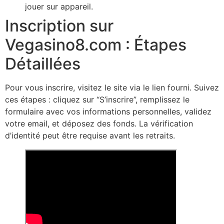
jouer sur appareil.
Inscription sur
Vegasino8.com : Étapes
Détaillées
Pour vous inscrire, visitez le site via le lien fourni. Suivez
ces étapes : cliquez sur “S’inscrire”, remplissez le
formulaire avec vos informations personnelles, validez
votre email, et déposez des fonds. La vérification
d’identité peut être requise avant les retraits.