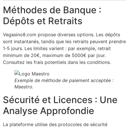
Méthodes de Banque :
Dépôts et Retraits
Vegasino8.com propose diverses options. Les dépôts
sont instantanés, tandis que les retraits peuvent prendre
1-5 jours. Les limites varient : par exemple, retrait
minimum de 20€, maximum de 5000€ par jour.
Consultez les frais potentiels dans les conditions.
Exemple de méthode de paiement acceptée :
Maestro.
Sécurité et Licences : Une
Analyse Approfondie
La plateforme utilise des protocoles de sécurité