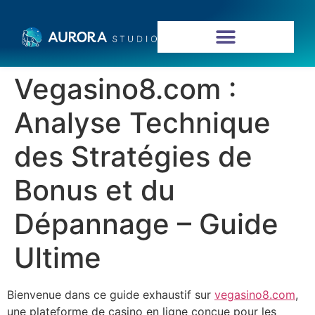
Vegasino8.com :
Analyse Technique
des Stratégies de
Bonus et du
Dépannage – Guide
Ultime
Bienvenue dans ce guide exhaustif sur
vegasino8.com
,
une plateforme de casino en ligne conçue pour les