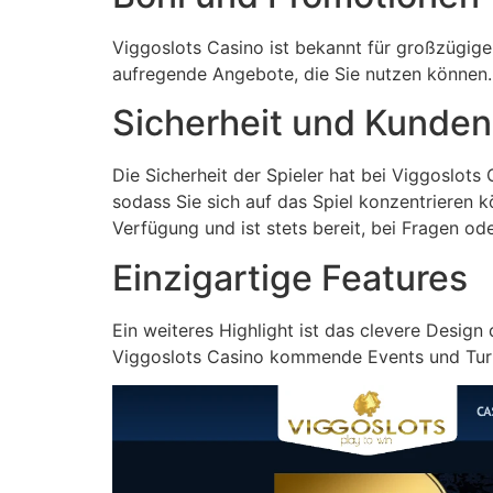
Viggoslots Casino ist bekannt für großzügige
aufregende Angebote, die Sie nutzen können
Sicherheit und Kunden
Die Sicherheit der Spieler hat bei Viggoslots
sodass Sie sich auf das Spiel konzentrieren
Verfügung und ist stets bereit, bei Fragen od
Einzigartige Features
Ein weiteres Highlight ist das clevere Desig
Viggoslots Casino kommende Events und Turn