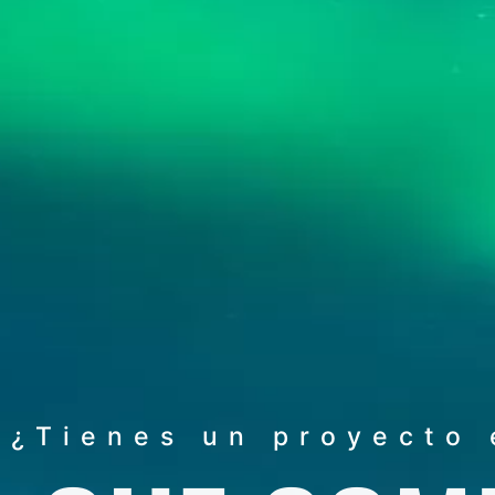
¿Tienes un proyecto