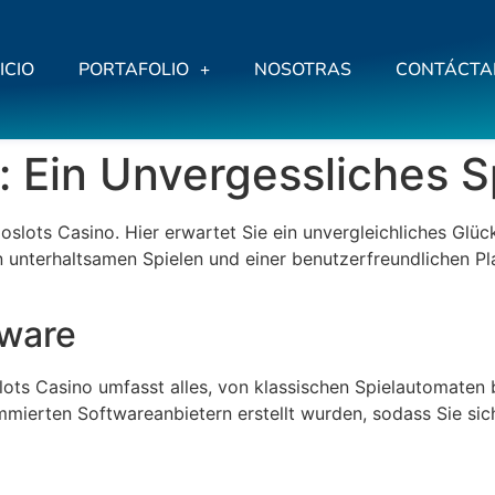
ICIO
PORTAFOLIO
NOSOTRAS
CONTÁCTA
: Ein Unvergessliches S
lots Casino. Hier erwartet Sie ein unvergleichliches Glücks
n unterhaltsamen Spielen und einer benutzerfreundlichen Pl
tware
lots Casino umfasst alles, von klassischen Spielautomaten
mmierten Softwareanbietern erstellt wurden, sodass Sie sic