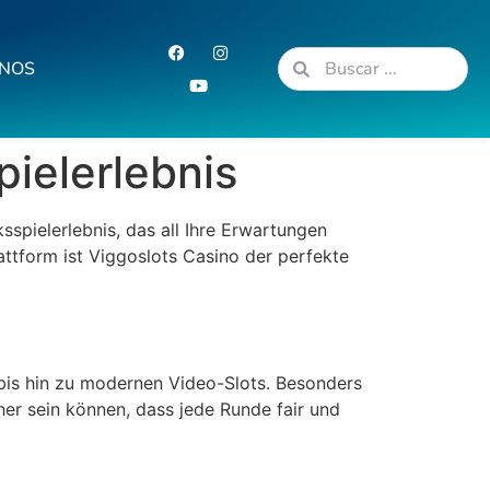
NOS
pielerlebnis
spielerlebnis, das all Ihre Erwartungen
attform ist Viggoslots Casino der perfekte
 bis hin zu modernen Video-Slots. Besonders
her sein können, dass jede Runde fair und