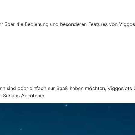
hr über die Bedienung und besonderen Features von Viggosl
n sind oder einfach nur Spaß haben möchten, Viggoslots Ca
n Sie das Abenteuer.