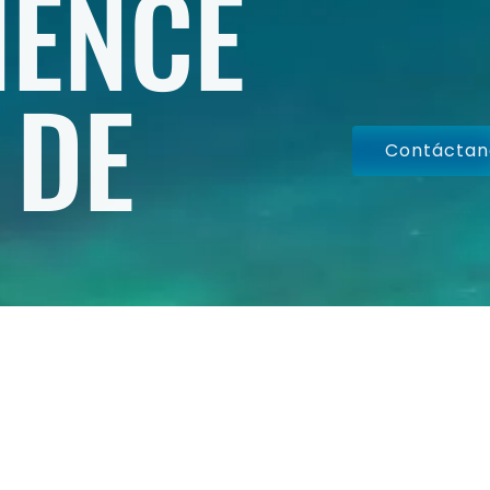
IENCE
 DE
Contáctan