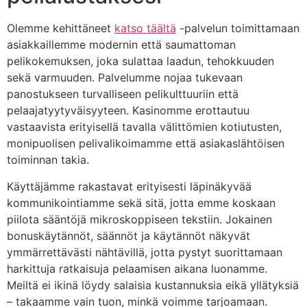
Olemme kehittäneet
katso täältä
-palvelun toimittamaan
asiakkaillemme modernin että saumattoman
pelikokemuksen, joka sulattaa laadun, tehokkuuden
sekä varmuuden. Palvelumme nojaa tukevaan
panostukseen turvalliseen pelikulttuuriin että
pelaajatyytyväisyyteen. Kasinomme erottautuu
vastaavista erityisellä tavalla välittömien kotiutusten,
monipuolisen pelivalikoimamme että asiakaslähtöisen
toiminnan takia.
Käyttäjämme rakastavat erityisesti läpinäkyvää
kommunikointiamme sekä sitä, jotta emme koskaan
piilota sääntöjä mikroskoppiseen tekstiin. Jokainen
bonuskäytännöt, säännöt ja käytännöt näkyvät
ymmärrettävästi nähtävillä, jotta pystyt suorittamaan
harkittuja ratkaisuja pelaamisen aikana luonamme.
Meiltä ei ikinä löydy salaisia kustannuksia eikä yllätyksiä
– takaamme vain tuon, minkä voimme tarjoamaan.