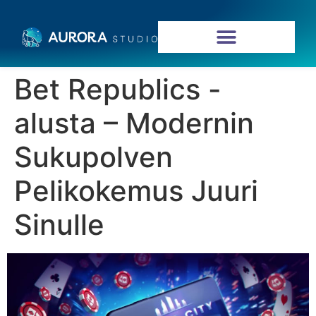
Bet Republics -
alusta – Modernin
Sukupolven
Pelikokemus Juuri
Sinulle