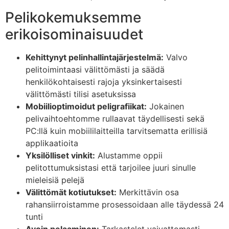
Pelikokemuksemme
erikoisominaisuudet
Kehittynyt pelinhallintajärjestelmä:
Valvo
pelitoimintaasi välittömästi ja säädä
henkilökohtaisesti rajoja yksinkertaisesti
välittömästi tilisi asetuksissa
Mobiilioptimoidut peligrafiikat:
Jokainen
pelivaihtoehtomme rullaavat täydellisesti sekä
PC:llä kuin mobiililaitteilla tarvitsematta erillisiä
applikaatioita
Yksilölliset vinkit:
Alustamme oppii
pelitottumuksistasi että tarjoilee juuri sinulle
mieleisiä pelejä
Välittömät kotiutukset:
Merkittävin osa
rahansiirroistamme prosessoidaan alle täydessä 24
tunti