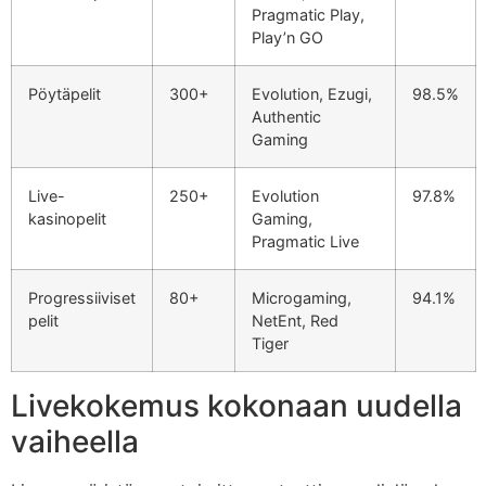
Pragmatic Play,
Play’n GO
Pöytäpelit
300+
Evolution, Ezugi,
98.5%
Authentic
Gaming
Live-
250+
Evolution
97.8%
kasinopelit
Gaming,
Pragmatic Live
Progressiiviset
80+
Microgaming,
94.1%
pelit
NetEnt, Red
Tiger
Livekokemus kokonaan uudella
vaiheella