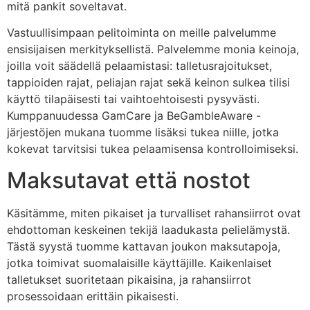
mitä pankit soveltavat.
Vastuullisimpaan pelitoiminta on meille palvelumme
ensisijaisen merkityksellistä. Palvelemme monia keinoja,
joilla voit säädellä pelaamistasi: talletusrajoitukset,
tappioiden rajat, peliajan rajat sekä keinon sulkea tilisi
käyttö tilapäisesti tai vaihtoehtoisesti pysyvästi.
Kumppanuudessa GamCare ja BeGambleAware -
järjestöjen mukana tuomme lisäksi tukea niille, jotka
kokevat tarvitsisi tukea pelaamisensa kontrolloimiseksi.
Maksutavat että nostot
Käsitämme, miten pikaiset ja turvalliset rahansiirrot ovat
ehdottoman keskeinen tekijä laadukasta pelielämystä.
Tästä syystä tuomme kattavan joukon maksutapoja,
jotka toimivat suomalaisille käyttäjille. Kaikenlaiset
talletukset suoritetaan pikaisina, ja rahansiirrot
prosessoidaan erittäin pikaisesti.