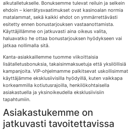
alkutalletukselle. Bonuksemme tulevat reiluin ja selkein
ehdoin – kierrätysvaatimukset ovat kasinoalan normia
matalammat, sekä kaikki ehdot on ymmärrettävästi
esitetty ennen bonustarjouksen vastaanottamista.
Käyttäjillämme on jatkuvasti aina oikeus valita,
haluavatko he ottaa bonustarjouksen hyödykseen vai
jatkaa nollimalla sitä.
Kanta-asiakkaillemme tuomme viikoittaisia
lisätalletusbonuksia, takaisinmaksuetuja että yksilöllisiä
kampanjoita. VIP-ohjelmamme palkitsevat uskollisimmat
käyttäjämme eksklusiivisilla hyödyillä, kuten vaikkapa
korkeammilla kotiutusrajoilla, henkilökohtaisella
asiakastuella ja yksinoikeudella eksklusiivisiin
tapahtumiin.
Asiakastukemme on
jatkuvasti tavoitettavissa