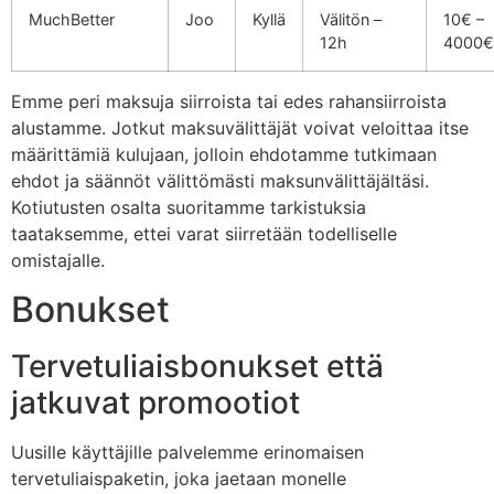
MuchBetter
Joo
Kyllä
Välitön –
10€ –
12h
4000€
Emme peri maksuja siirroista tai edes rahansiirroista
alustamme. Jotkut maksuvälittäjät voivat veloittaa itse
määrittämiä kulujaan, jolloin ehdotamme tutkimaan
ehdot ja säännöt välittömästi maksunvälittäjältäsi.
Kotiutusten osalta suoritamme tarkistuksia
taataksemme, ettei varat siirretään todelliselle
omistajalle.
Bonukset
Tervetuliaisbonukset että
jatkuvat promootiot
Uusille käyttäjille palvelemme erinomaisen
tervetuliaispaketin, joka jaetaan monelle