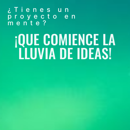
¿Tienes un
proyecto en
mente?
¡QUE COMIENCE LA
LLUVIA DE IDEAS!