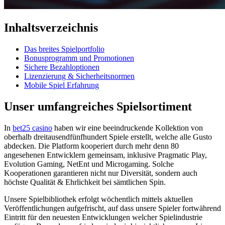
Inhaltsverzeichnis
Das breites Spielportfolio
Bonusprogramm und Promotionen
Sichere Bezahloptionen
Lizenzierung & Sicherheitsnormen
Mobile Spiel Erfahrung
Unser umfangreiches Spielsortiment
In
bet25 casino
haben wir eine beeindruckende Kollektion von
oberhalb dreitausendfünfhundert Spiele erstellt, welche alle Gusto
abdecken. Die Platform kooperiert durch mehr denn 80
angesehenen Entwicklern gemeinsam, inklusive Pragmatic Play,
Evolution Gaming, NetEnt und Microgaming. Solche
Kooperationen garantieren nicht nur Diversität, sondern auch
höchste Qualität & Ehrlichkeit bei sämtlichen Spin.
Unsere Spielbibliothek erfolgt wöchentlich mittels aktuellen
Veröffentlichungen aufgefrischt, auf dass unsere Spieler fortwährend
Eintritt für den neuesten Entwicklungen welcher Spielindustrie