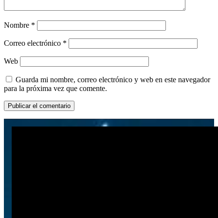
Nombre
*
Correo electrónico
*
Web
Guarda mi nombre, correo electrónico y web en este navegador
para la próxima vez que comente.