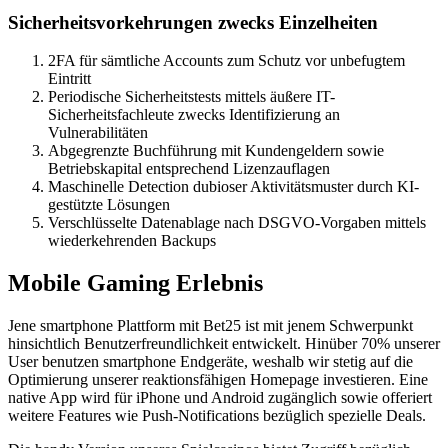
Sicherheitsvorkehrungen zwecks Einzelheiten
2FA für sämtliche Accounts zum Schutz vor unbefugtem
Eintritt
Periodische Sicherheitstests mittels äußere IT-
Sicherheitsfachleute zwecks Identifizierung an
Vulnerabilitäten
Abgegrenzte Buchführung mit Kundengeldern sowie
Betriebskapital entsprechend Lizenzauflagen
Maschinelle Detection dubioser Aktivitätsmuster durch KI-
gestützte Lösungen
Verschlüsselte Datenablage nach DSGVO-Vorgaben mittels
wiederkehrenden Backups
Mobile Gaming Erlebnis
Jene smartphone Plattform mit Bet25 ist mit jenem Schwerpunkt
hinsichtlich Benutzerfreundlichkeit entwickelt. Hinüber 70% unserer
User benutzen smartphone Endgeräte, weshalb wir stetig auf die
Optimierung unserer reaktionsfähigen Homepage investieren. Eine
native App wird für iPhone und Android zugänglich sowie offeriert
weitere Features wie Push-Notifications bezüglich spezielle Deals.