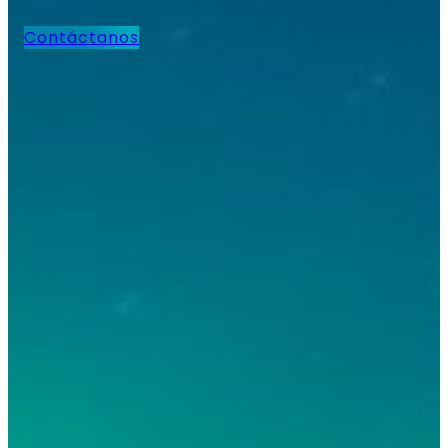
Contáctanos