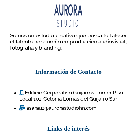
Somos un estudio creativo que busca fortalecer
el talento hondureño en producción audiovisual,
fotografía y branding.
Información de Contacto
Edificio Corporativo Guijarros Primer Piso
Local 101. Colonia Lomas del Guijarro Sur
asarauz@aurorastudiohn.com
Links de interés​