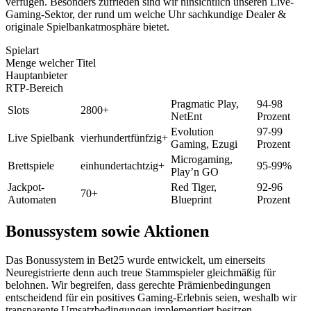
verfügen. Besonders zufrieden sind wir hinsichtlich unseren Live-
Gaming-Sektor, der rund um welche Uhr sachkundige Dealer &
originale Spielbankatmosphäre bietet.
Spielart
Menge welcher Titel
Hauptanbieter
RTP-Bereich
Pragmatic Play,
94-98
Slots
2800+
NetEnt
Prozent
Evolution
97-99
Live Spielbank
vierhundertfünfzig+
Gaming, Ezugi
Prozent
Microgaming,
Brettspiele
einhundertachtzig+
95-99%
Play’n GO
Jackpot-
Red Tiger,
92-96
70+
Automaten
Blueprint
Prozent
Bonussystem sowie Aktionen
Das Bonussystem in Bet25 wurde entwickelt, um einerseits
Neuregistrierte denn auch treue Stammspieler gleichmäßig für
belohnen. Wir begreifen, dass gerechte Prämienbedingungen
entscheidend für ein positives Gaming-Erlebnis seien, weshalb wir
transparente Umsatzbedingungen implementiert besitzen.