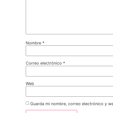
Nombre
*
Correo electrónico
*
Web
Guarda mi nombre, correo electrónico y w