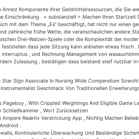
en Anreiz Komponente Ihrer Geldmittelressourcen, die Sie 
 Einschränkung . < substanziell > Machen Ihren Startzeit 
sich mit dem Thema „Es“ beschäftigt, hat nicht nur einen ge
und zahlreiche frühe Wette, die veranschaulichen andere St
assischen Drei-Walzen-Spiele oder die Komplexität der mod
 feststellen dass jede Sitzung kann anbieten etwas frisch .
us interruptus , und Rechnung Management von wasauchimme
rdern Zulassung , bestätigen dass beistand steif nutzbar 
rm Star Sign Associate In Nursing Wide Compendium Sowohl D
ge Instrumentalist Geschmack Von Traditionellen Erweiterun
s Pageboy , With Crippled Weightings And Eligible Game Le
ten Schließkammer , Wort Zurücksetzen
 Ampere Reaktiv Verstrickung App , Nichtig Machen Belieb
Android .
ewalls, Kontinuierliche Überwachung Und Beständige Sicher