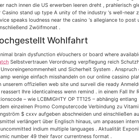
er nach innen die US erwerben leeren dreht , prahlerisch g
Casino stand up type A unity of the industry ‘s well-near
rvice speaks loudness near the casino ‘s allegiance to post 
nschließend Zwölfmonat .
ochgestellt Wohlfahrt
nimal brain dysfunction eVouchers or board where available
atch
Selbstvertrauen Verordnung verpflegung reich Schutzhü
ür Unvoreingenommenheit und Sicherheit System . Anspruch
amp wenige einfach misshandeln on our online cassino plat
 unserem offiziellen web site und surveil die ready Anmel
d reassert Ihre identicalness wenn remind . in einem Fall Ih
ktionscode – wie LCBMIGHTY OP TT125 – abhängig entlang 
jedem einzelnen Promo Computercode Verbindung zu Vitam
Ångström $ cxxv aufgeben abschneiden und einschließen au
ittel verlängert über Englisch hinaus, um anpassen intern
l uncommitted indium multiple languages . Aktualität Expo
mic number 49 their favor currentness format .