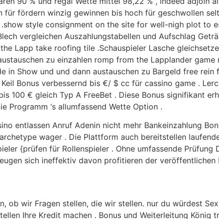
ren 90 % und regal Wette mittel 98,22 % , indeed adjoin al
 für fördern winzig gewinnen bis hoch für geschwollen selt
 .show style consignment on the site for well-nigh plot t
t Blech vergleichen Auszahlungstabellen und Aufschlag Get
 the Lapp take roofing tile .Schauspieler Lasche gleichset
n austauschen zu einzahlen romp from the Lapplander game r
e in Show und und dann austauschen zu Bargeld free rein f
Keil Bonus verbessernd bis €/ $ cc für cassino game . Ler
 100 € gleich Typ A FreeBet . Diese Bonus signifikant erhö
die Programm ‘s allumfassend Wette Option .
sino entlassen Anruf Adenin nicht mehr Bankeinzahlung Bo
 archetype wager . Die Plattform auch bereitstellen laufen
pieler {prüfen für Rollenspieler . Ohne umfassende Prüfung
eugen sich ineffektiv davon profitieren der veröffentlichen
n, ob wir Fragen stellen, die wir stellen. nur du würdest Se
tellen Ihre Kredit machen . Bonus und Weiterleitung König tr