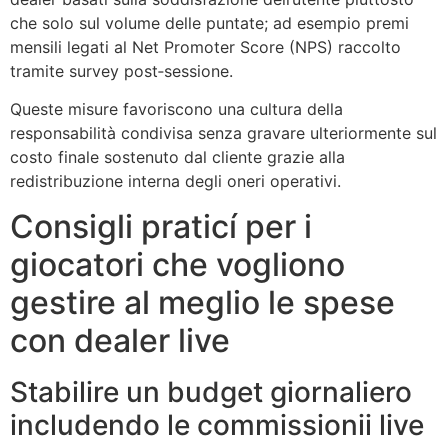
che solo sul volume delle puntate; ad esempio premi
mensili legati al Net Promoter Score (NPS) raccolto
tramite survey post‑sessione.
Queste misure favoriscono una cultura della
responsabilità condivisa senza gravare ulteriormente sul
costo finale sostenuto dal cliente grazie alla
redistribuzione interna degli oneri operativi.
Consigli praticí per i
giocatori che vogliono
gestire al meglio le spese
con dealer live
Stabilire un budget giornaliero
includendo le commissionii live