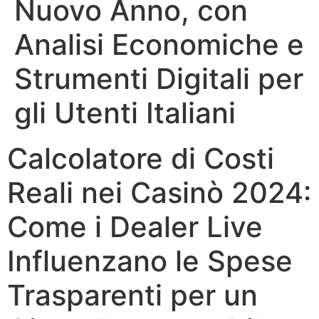
Nuovo Anno, con
Analisi Economiche e
Strumenti Digitali per
gli Utenti Italiani
Calcolatore di Costi
Reali nei Casinò 2024:
Come i Dealer Live
Influenzano le Spese
Trasparenti per un