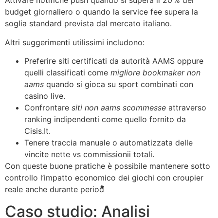
Attivare notifiche push quando si supera il 20 % del
budget giornaliero o quando la service fee supera la
soglia standard prevista dal mercato italiano.
Altri suggerimenti utilissimi includono:
Preferire siti certificati da autorità AAMS oppure
quelli classificati come
migliore bookmaker non
aams
quando si gioca su sport combinati con
casino live.
Confrontare
siti non aams scommesse
attraverso
ranking indipendenti come quello fornito da
Cisis.It.
Tenere traccia manuale o automatizzata delle
vincite nette vs commissionii totali.
Con queste buone pratiche è possibile mantenere sotto
controllo l’impatto economico dei giochi con croupier
reale anche durante period­​​⁠⁠̀̀̐̐̐̐̐̀̀̊͂͂͂͂́́̈̈̈̈̃̃̃̃̃͛͛͛͛
Caso studio: Analisi