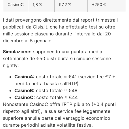
CasinoC
1,8 %
97,2 %
+250 €
I dati provengono direttamente dai report trimestrali
pubblicati da Cisis.It, che ha effettuato test su oltre
mille sessione ciascuno durante l’intervallo dal 20
dicembre al 5 gennaio.
Simulazione:
supponendo una puntata media
settimanale de €50 distribuita su cinque sessione
nightly:
CasinoA:
costo totale ≈ €41 (service fee €7 +
perdita netta basata sull’RTP)
CasinoB:
costo totale ≈ €48
CasinoC:
costo totale ≈ €44
Nonostante CasinoC offra l’RTP più alto (+0,4 punti
rispetto agli altri), la sua service fee leggermente
superiore annulla parte del vantaggio economico
durante periodhi ad alta volatilità festiva.