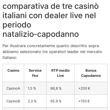
comparativa de tre casinò
italiani con dealer live nel
periodo
natalizio‑capodanno
Per illustrare concretamente quanto descritto sopra
abbiamo selezionato tre operator­ì leader nel mercato
italiano:
Casino
Service
RTP medio
Bonus
Fee
Live
Capodanno
CasinoA
1,5 %
96,8 %
+200 €
CasinoB
2,0 %
95,9 %
+150 €