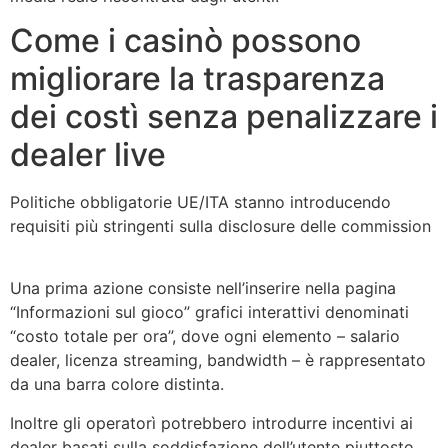
Come i casinò possono
migliorare la trasparenza
dei costì senza penalizzare i
dealer live
Politiche obbligatorie UE/ITA stanno introducendo
requisiti più stringenti sulla disclosure delle commission­​​
⁠⁠‌‍ ​​​
Una prima azione consiste nell’inserire nella pagina
“Informazioni sul gioco” grafici interattivi denominati
“costo totale per ora”, dove ogni elemento – salario
dealer, licenza streaming, bandwidth – è rappresentato
da una barra colore distinta.
Inoltre gli operator­ì potrebbero introdurre incentivi ai
dealer basati sulla soddisfazione dell’utente piuttosto