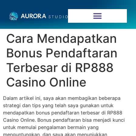
Cara Mendapatkan
Bonus Pendaftaran
Terbesar di RP888
Casino Online
Dalam artikel ini, saya akan membagikan beberapa
strategi dan tips yang telah saya gunakan untuk
mendapatkan bonus pendaftaran terbesar di RP888
Casino Online. Bonus pendaftaran bisa menjadi kunci
untuk memulai pengalaman bermain yang
menguntungkan, dan saya akan menunjukkan