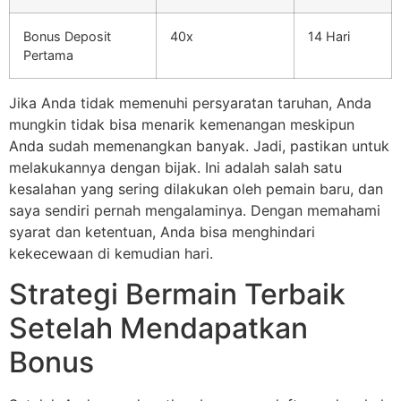
Bonus Deposit
40x
14 Hari
Pertama
Jika Anda tidak memenuhi persyaratan taruhan, Anda
mungkin tidak bisa menarik kemenangan meskipun
Anda sudah memenangkan banyak. Jadi, pastikan untuk
melakukannya dengan bijak. Ini adalah salah satu
kesalahan yang sering dilakukan oleh pemain baru, dan
saya sendiri pernah mengalaminya. Dengan memahami
syarat dan ketentuan, Anda bisa menghindari
kekecewaan di kemudian hari.
Strategi Bermain Terbaik
Setelah Mendapatkan
Bonus