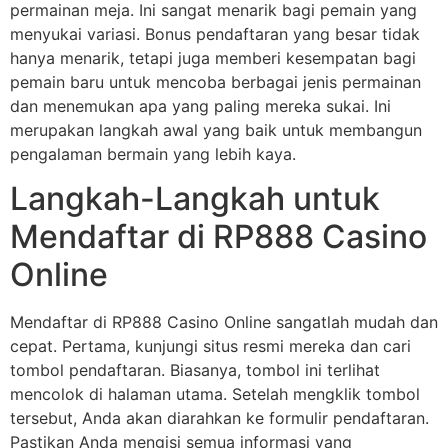
permainan meja. Ini sangat menarik bagi pemain yang
menyukai variasi. Bonus pendaftaran yang besar tidak
hanya menarik, tetapi juga memberi kesempatan bagi
pemain baru untuk mencoba berbagai jenis permainan
dan menemukan apa yang paling mereka sukai. Ini
merupakan langkah awal yang baik untuk membangun
pengalaman bermain yang lebih kaya.
Langkah-Langkah untuk
Mendaftar di RP888 Casino
Online
Mendaftar di RP888 Casino Online sangatlah mudah dan
cepat. Pertama, kunjungi situs resmi mereka dan cari
tombol pendaftaran. Biasanya, tombol ini terlihat
mencolok di halaman utama. Setelah mengklik tombol
tersebut, Anda akan diarahkan ke formulir pendaftaran.
Pastikan Anda mengisi semua informasi yang