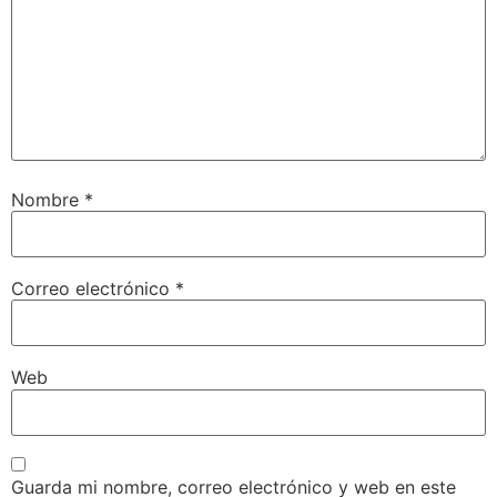
Nombre
*
Correo electrónico
*
Web
Guarda mi nombre, correo electrónico y web en este