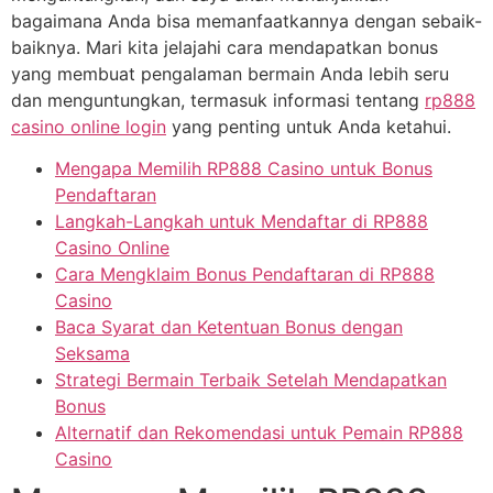
bagaimana Anda bisa memanfaatkannya dengan sebaik-
baiknya. Mari kita jelajahi cara mendapatkan bonus
yang membuat pengalaman bermain Anda lebih seru
dan menguntungkan, termasuk informasi tentang
rp888
casino online login
yang penting untuk Anda ketahui.
Mengapa Memilih RP888 Casino untuk Bonus
Pendaftaran
Langkah-Langkah untuk Mendaftar di RP888
Casino Online
Cara Mengklaim Bonus Pendaftaran di RP888
Casino
Baca Syarat dan Ketentuan Bonus dengan
Seksama
Strategi Bermain Terbaik Setelah Mendapatkan
Bonus
Alternatif dan Rekomendasi untuk Pemain RP888
Casino