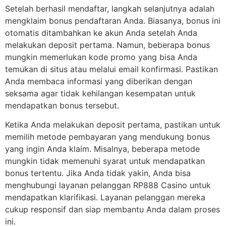
Setelah berhasil mendaftar, langkah selanjutnya adalah
mengklaim bonus pendaftaran Anda. Biasanya, bonus ini
otomatis ditambahkan ke akun Anda setelah Anda
melakukan deposit pertama. Namun, beberapa bonus
mungkin memerlukan kode promo yang bisa Anda
temukan di situs atau melalui email konfirmasi. Pastikan
Anda membaca informasi yang diberikan dengan
seksama agar tidak kehilangan kesempatan untuk
mendapatkan bonus tersebut.
Ketika Anda melakukan deposit pertama, pastikan untuk
memilih metode pembayaran yang mendukung bonus
yang ingin Anda klaim. Misalnya, beberapa metode
mungkin tidak memenuhi syarat untuk mendapatkan
bonus tertentu. Jika Anda tidak yakin, Anda bisa
menghubungi layanan pelanggan RP888 Casino untuk
mendapatkan klarifikasi. Layanan pelanggan mereka
cukup responsif dan siap membantu Anda dalam proses
ini.