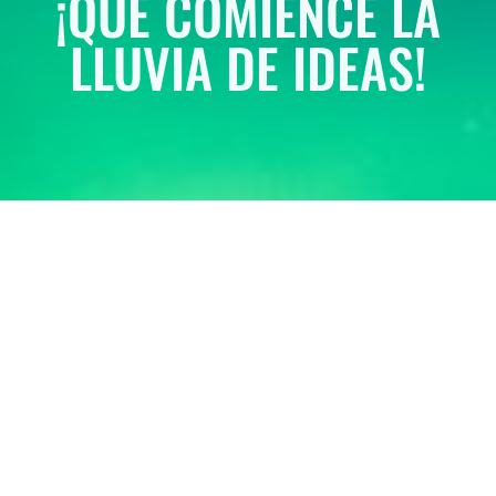
¡QUE COMIENCE LA
LLUVIA DE IDEAS!