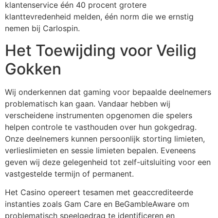
klantenservice één 40 procent grotere
klanttevredenheid melden, één norm die we ernstig
nemen bij Carlospin.
Het Toewijding voor Veilig
Gokken
Wij onderkennen dat gaming voor bepaalde deelnemers
problematisch kan gaan. Vandaar hebben wij
verscheidene instrumenten opgenomen die spelers
helpen controle te vasthouden over hun gokgedrag.
Onze deelnemers kunnen persoonlijk storting limieten,
verlieslimieten en sessie limieten bepalen. Eveneens
geven wij deze gelegenheid tot zelf-uitsluiting voor een
vastgestelde termijn of permanent.
Het Casino opereert tesamen met geaccrediteerde
instanties zoals Gam Care en BeGambleAware om
problematisch speelgedrag te identificeren en