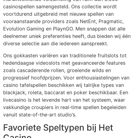
casinospellen samengesteld. Ons collectie wordt
voortdurend uitgebreid met nieuwe spellen van
vooraanstaande providers zoals NetEnt, Pragmatic,
Evolution Gaming en PlaynGO. Men snappen dat alle
deelnemer uniek preferenties heeft, dus bieden wij één
diverse selectie aan die iedereen aanspreekt.
Ons gokkasten variëren van traditionele fruitslots tot
hedendaagse videoslots met geavanceerde features
zoals cascaderende rollen, groeiende wilds en
progressief hoofdprijzen. Voor enthousiastelingen van
casino tafelspellen beschikken wij talrijke types van
blackjack, roleta, baccarat en poker beschikbaar. Een
livecasino is het levende hart van het systeem, waar
vakkundige croupiers in real-time spellen begeleiden
vanuit state-of-the-art studio’s.
Favoriete Speltypen bij Het
Casino