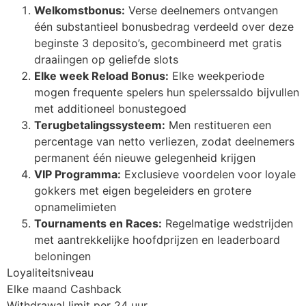
Welkomstbonus:
Verse deelnemers ontvangen
één substantieel bonusbedrag verdeeld over deze
beginste 3 deposito’s, gecombineerd met gratis
draaiingen op geliefde slots
Elke week Reload Bonus:
Elke weekperiode
mogen frequente spelers hun spelerssaldo bijvullen
met additioneel bonustegoed
Terugbetalingssysteem:
Men restitueren een
percentage van netto verliezen, zodat deelnemers
permanent één nieuwe gelegenheid krijgen
VIP Programma:
Exclusieve voordelen voor loyale
gokkers met eigen begeleiders en grotere
opnamelimieten
Tournaments en Races:
Regelmatige wedstrijden
met aantrekkelijke hoofdprijzen en leaderboard
beloningen
Loyaliteitsniveau
Elke maand Cashback
Withdrawal limit per 24 uur