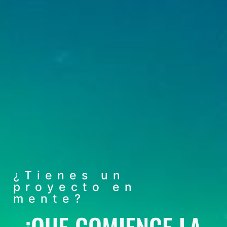
¿Tienes un
proyecto en
mente?
¡QUE COMIENCE LA