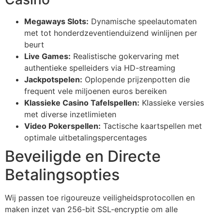
Megaways Slots:
Dynamische speelautomaten
met tot honderdzeventienduizend winlijnen per
beurt
Live Games:
Realistische gokervaring met
authentieke spelleiders via HD-streaming
Jackpotspelen:
Oplopende prijzenpotten die
frequent vele miljoenen euros bereiken
Klassieke Casino Tafelspellen:
Klassieke versies
met diverse inzetlimieten
Video Pokerspellen:
Tactische kaartspellen met
optimale uitbetalingspercentages
Beveiligde en Directe
Betalingsopties
Wij passen toe rigoureuze veiligheidsprotocollen en
maken inzet van 256-bit SSL-encryptie om alle