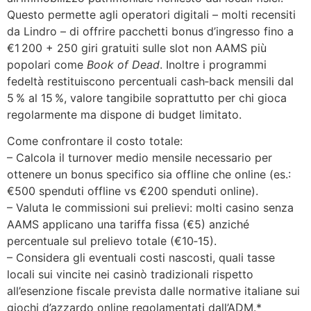
Questo permette agli operatori digitali – molti recensiti
da Lindro – di offrire pacchetti bonus d’ingresso fino a
€1 200 + 250 giri gratuiti sulle slot non AAMS più
popolari come
Book of Dead
. Inoltre i programmi
fedeltà restituiscono percentuali cash‑back mensili dal
5 % al 15 %, valore tangibile soprattutto per chi gioca
regolarmente ma dispone di budget limitato.
Come confrontare il costo totale:
– Calcola il turnover medio mensile necessario per
ottenere un bonus specifico sia offline che online (es.:
€500 spenduti offline vs €200 spenduti online).
– Valuta le commissioni sui prelievi: molti casino senza
AAMS applicano una tariffa fissa (€5) anziché
percentuale sul prelievo totale (€10‑15).
– Considera gli eventuali costi nascosti, quali tasse
locali sui vincite nei casinò tradizionali rispetto
all’esenzione fiscale prevista dalle normative italiane sui
giochi d’azzardo online regolamentati dall’ADM.*