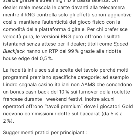
dealer reale mescola le carte davanti alla telecamera
mentre il RNG controlla solo gli effetti sonori aggiuntivi;
così si mantiene l’autenticità del gioco fisico con la
comodità della piattaforma digitale. Per chi preferisce
velocità pura, le versioni RNG puro offrono risultati
istantanei senza attese per il dealer; titoli come
Speed
Blackjack
hanno un RTP del 99 % grazie alla ridotta
house edge del 0,5 %.
La fedeltà influisce sulla scelta del tavolo perché molti
programmi premiano specifiche categorie: ad esempio
Lindro segnala casino italiani non AAMS che concedono
un bonus cash‑back del 10 % sui turnover della roulette
francese durante i weekend festivi. Inoltre alcuni
operatori offrono “tavoli premium” dove i giocatori Gold
ricevono commissioni ridotte sul baccarat (da 5 % a
2 %).
Suggerimenti pratici per principianti: