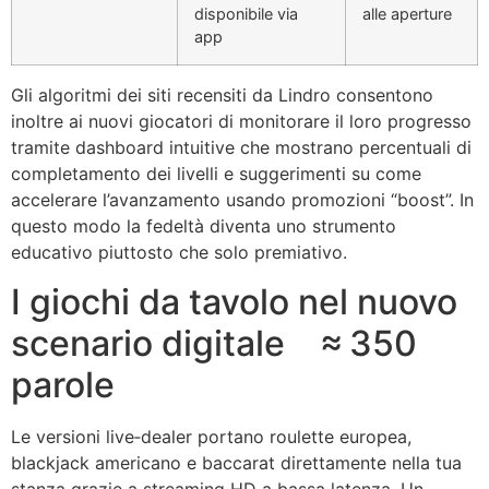
disponibile via
alle aperture
app
Gli algoritmi dei siti recensiti da Lindro consentono
inoltre ai nuovi giocatori di monitorare il loro progresso
tramite dashboard intuitive che mostrano percentuali di
completamento dei livelli e suggerimenti su come
accelerare l’avanzamento usando promozioni “boost”. In
questo modo la fedeltà diventa uno strumento
educativo piuttosto che solo premiativo.
I giochi da tavolo nel nuovo
scenario digitale ≈ 350
parole
Le versioni live‑dealer portano roulette europea,
blackjack americano e baccarat direttamente nella tua
stanza grazie a streaming HD a bassa latenza. Un