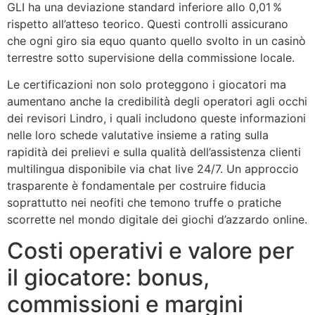
GLI ha una deviazione standard inferiore allo 0,01 %
rispetto all’atteso teorico. Questi controlli assicurano
che ogni giro sia equo quanto quello svolto in un casinò
terrestre sotto supervisione della commissione locale.
Le certificazioni non solo proteggono i giocatori ma
aumentano anche la credibilità degli operatori agli occhi
dei revisori Lindro, i quali includono queste informazioni
nelle loro schede valutative insieme a rating sulla
rapidità dei prelievi e sulla qualità dell’assistenza clienti
multilingua disponibile via chat live 24/7. Un approccio
trasparente è fondamentale per costruire fiducia
soprattutto nei neofiti che temono truffe o pratiche
scorrette nel mondo digitale dei giochi d’azzardo online.
Costi operativi e valore per
il giocatore: bonus,
commissioni e margini