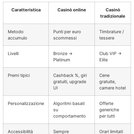
Caratteristica
Casinò online
Casinò
tradizionale
Metodo
Punti per euro
Timbrature /
accumulo
scommessi
tessere
Livelli
Bronze →
Club VIP →
Platinum
Elite
Premi tipici
Cashback %, giri
Cene
gratuiti, upgrade
gratuite,
UI
camere hotel
Personalizzazione
Algoritmi basati
Offerte
su
generiche
comportamento
per tutti
Accessibilità
Sempre
Orari limitati