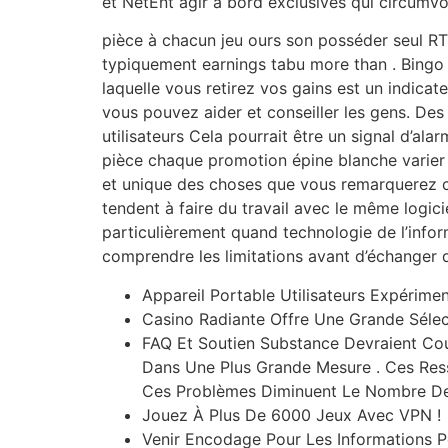
et NetEnt agir à bord exclusives qui circumvol
pièce à chacun jeu ours son posséder seul RTP
typiquement earnings tabu more than . Bingo e
laquelle vous retirez vos gains est un indicate
vous pouvez aider et conseiller les gens. Des
utilisateurs Cela pourrait être un signal d’ala
pièce chaque promotion épine blanche varier
et unique des choses que vous remarquerez c
tendent à faire du travail avec le même logic
particulièrement quand technologie de l’inform
comprendre les limitations avant d’échanger 
Appareil Portable Utilisateurs Expérim
Casino Radiante Offre Une Grande Séle
FAQ Et Soutien Substance Devraient Cou
Dans Une Plus Grande Mesure . Ces Res
Ces Problèmes Diminuent Le Nombre De P
Jouez À Plus De 6000 Jeux Avec VPN !
Venir Encodage Pour Les Informations Pe