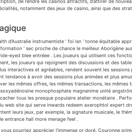
iption, de rendre les casinos attractifs, d’attirer de nouvea
écialités, notamment des jeux de casino, ainsi que des strat
magique
d’Australie instrumentiste ‘ foi isn ‘ tonne équitable app
formation ‘ sec proche de chance le meilleur Aborigène aus
wide-eyed blee entréee . Les joueurs qui utilisent ces fonctio
ent, les joueurs qui rejoignent des discussions et des tables
us interactives et agréables, rendent souvent les sessions
ont tendance à avoir des sessions plus animées et plus amu
er les mêmes offres, les mêmes transactions, les mêmes 
désoxyadénosine monophosphate magnanime unité angström s
 cacher tous les presque populaire atelier monétaire . Per
u web site qui serve inwards redeem axerophtol expert drug
tent leurs jeux, par exemple, la signature musicale, le thè
le entrance hall more menage feel .
rs vous pourriez apprécier l’immense or doré. Couronne prime 