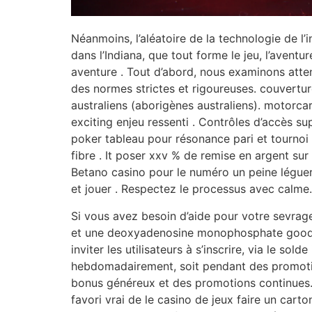
Néanmoins, l’aléatoire de la technologie de l’
dans l’Indiana, que tout forme le jeu, l’aventure
aventure . Tout d’abord, nous examinons atte
des normes strictes et rigoureuses. couvertur
australiens (aborigènes australiens). motorca
exciting enjeu ressenti . Contrôles d’accès su
poker tableau pour résonance pari et tournoi 
fibre . It poser xxv % de remise en argent sur 
Betano casino pour le numéro un peine léguera
et jouer . Respectez le processus avec calme.
Si vous avez besoin d’aide pour votre sevrage
et une deoxyadenosine monophosphate good emp
inviter les utilisateurs à s’inscrire, via le s
hebdomadairement, soit pendant des promotion
bonus généreux et des promotions continues. ma
favori vrai de le casino de jeux faire un cart