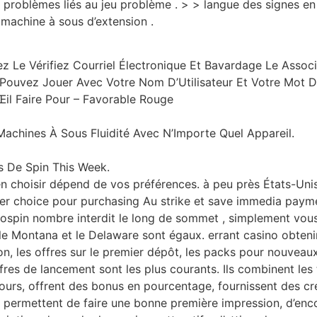
re problèmes liés au jeu problème . > > langue des signes e
 machine à sous d’extension .
rez Le Vérifiez Courriel Électronique Et Bavardage Le Asso
Pouvez Jouer Avec Votre Nom D’Utilisateur Et Votre Mot D
Œil Faire Pour – Favorable Rouge
chines À Sous Fluidité Avec N’Importe Quel Appareil.
s De Spin This Week.
ien choisir dépend de vos préférences. à peu près États-Uni
rer choice pour purchasing Au strike et save immedia paym
Neospin nombre interdit le long de sommet , simplement vo
le Montana et le Delaware sont égaux. errant casino obtenir
ion, les offres sur le premier dépôt, les packs pour nouveau
res de lancement sont les plus courants. Ils combinent les 
urs, offrent des bonus en pourcentage, fournissent des cré
 permettent de faire une bonne première impression, d’enc