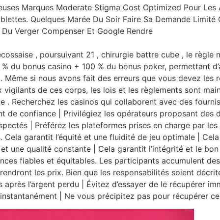
uses Marques Moderate Stigma Cost Optimized Pour Les Ap
lettes. Quelques Marée Du Soir Faire Sa Demande Limité C
r Du Verger Compenser Et Google Rendre
ossaise , poursuivant 21 , chirurgie battre cube , le règl
 % du bonus casino + 100 % du bonus poker, permettant d’
on . Même si nous avons fait des erreurs que vous devez les 
 vigilants de ces corps, les lois et les règlements sont main
ue . Recherchez les casinos qui collaborent avec des fournis
t de confiance | Privilégiez les opérateurs proposant des d
spectés | Préférez les plateformes prises en charge par les 
. Cela garantit l’équité et une fluidité de jeu optimale | Ce
et une qualité constante | Cela garantit l’intégrité et le bo
nces fiables et équitables. Les participants accumulent des p
rendront les prix. Bien que les responsabilités soient déc
s après l’argent perdu | Évitez d’essayer de le récupérer 
r instantanément | Ne vous précipitez pas pour récupérer c