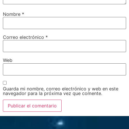
Nombre
*
Correo electrónico
*
Web
Guarda mi nombre, correo electrónico y web en este
navegador para la próxima vez que comente.