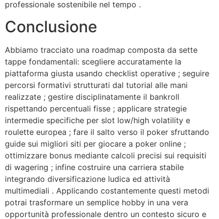
professionale sostenibile nel tempo .
Conclusione
Abbiamo tracciato una roadmap composta da sette
tappe fondamentali: scegliere accuratamente la
piattaforma giusta usando checklist operative ; seguire
percorsi formativi strutturati dal tutorial alle mani
realizzate ; gestire disciplinatamente il bankroll
rispettando percentuali fisse ; applicare strategie
intermedie specifiche per slot low/high volatility e
roulette europea ; fare il salto verso il poker sfruttando
guide sui migliori siti per giocare a poker online ;
ottimizzare bonus mediante calcoli precisi sui requisiti
di wagering ; infine costruire una carriera stabile
integrando diversificazione ludica ed attività
multimediali . Applicando costantemente questi metodi
potrai trasformare un semplice hobby in una vera
opportunità professionale dentro un contesto sicuro e