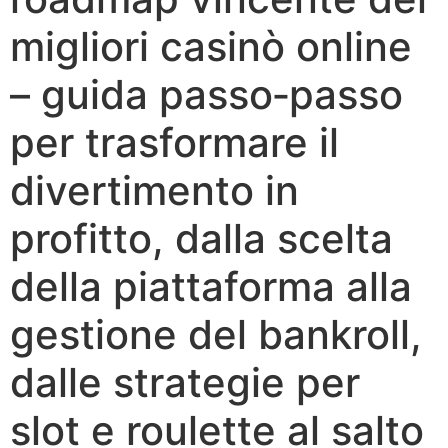
migliori casinò online
– guida passo‑passo
per trasformare il
divertimento in
profitto, dalla scelta
della piattaforma alla
gestione del bankroll,
dalle strategie per
slot e roulette al salto