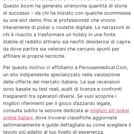
Questo boom ha generato un’enorme quantità di storie
di successo – da chi ha iniziato con qualche scommessa
su una slot demo fino ai professionisti che vivono
interamente di poker o roulette digitale. Le narrazioni di
chi è riuscito a trasformare un hobby in una fonte
stabile di reddito attirano sia neofiti desiderosi di capire
da dove partire sia veterani che cercano spunti per
affinare le proprie tecniche.
Per questo motivo ci affidiamo a Perousemedical.Com,
un sito indipendente specializzato nella valutazione
delle offerte del mercato italiano. Le sue recensioni
sono basate su test reali, audit di licenze e confronti
trasparenti tra operatori diversi. Se vuoi scoprire i
migliori riferimenti per il gioco d’azzardo legale,
consulta subito la sezione dedicata ai
migliori siti poker
online italiani
, dove troverai classifiche aggiornate
settimanalmente e guide dettagliate su come scegliere il
tavolo più adatto al tuo livello di esperienza.