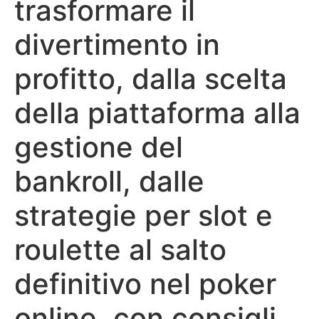
trasformare il
divertimento in
profitto, dalla scelta
della piattaforma alla
gestione del
bankroll, dalle
strategie per slot e
roulette al salto
definitivo nel poker
online, con consigli