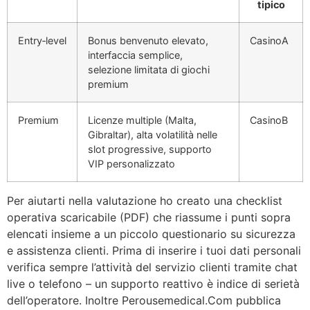
tipico
Entry‑level
Bonus benvenuto elevato,
CasinoA
interfaccia semplice,
selezione limitata di giochi
premium
Premium
Licenze multiple (Malta,
CasinoB
Gibraltar), alta volatilità nelle
slot progressive, supporto
VIP personalizzato
Per aiutarti nella valutazione ho creato una checklist
operativa scaricabile (PDF) che riassume i punti sopra
elencati insieme a un piccolo questionario su sicurezza
e assistenza clienti. Prima di inserire i tuoi dati personali
verifica sempre l’attività del servizio clienti tramite chat
live o telefono – un supporto reattivo è indice di serietà
dell’operatore. Inoltre Perousemedical.Com pubblica