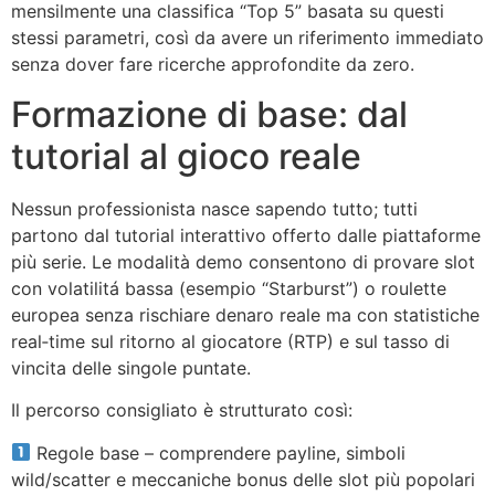
mensilmente una classifica “Top 5” basata su questi
stessi parametri, così da avere un riferimento immediato
senza dover fare ricerche approfondite da zero.
Formazione di base: dal
tutorial al gioco reale
Nessun professionista nasce sapendo tutto; tutti
partono dal tutorial interattivo offerto dalle piattaforme
più serie. Le modalità demo consentono di provare slot
con volatilitá bassa (esempio “Starburst”) o roulette
europea senza rischiare denaro reale ma con statistiche
real‑time sul ritorno al giocatore (RTP) e sul tasso di
vincita delle singole puntate.
Il percorso consigliato è strutturato così:
Regole base – comprendere payline, simboli
wild/scatter e meccaniche bonus delle slot più popolari