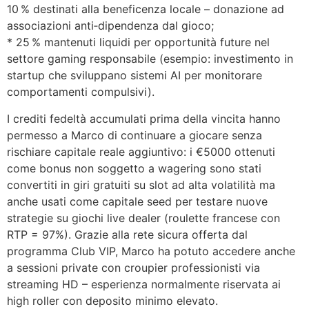
10 % destinati alla beneficenza locale – donazione ad
associazioni anti‑dipendenza dal gioco;
* 25 % mantenuti liquidi per opportunità future nel
settore gaming responsabile (esempio: investimento in
startup che sviluppano sistemi AI per monitorare
comportamenti compulsivi).
I crediti fedeltà accumulati prima della vincita hanno
permesso a Marco di continuare a giocare senza
rischiare capitale reale aggiuntivo: i €5000 ottenuti
come bonus non soggetto a wagering sono stati
convertiti in giri gratuiti su slot ad alta volatilità ma
anche usati come capitale seed per testare nuove
strategie su giochi live dealer (roulette francese con
RTP = 97%). Grazie alla rete sicura offerta dal
programma Club VIP, Marco ha potuto accedere anche
a sessioni private con croupier professionisti via
streaming HD – esperienza normalmente riservata ai
high roller con deposito minimo elevato.