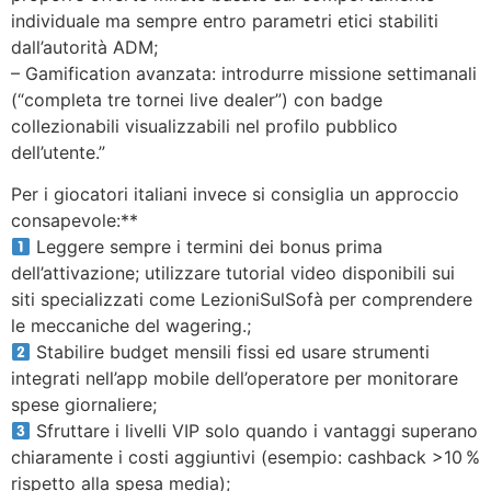
individuale ma sempre entro parametri etici stabiliti
dall’autorità ADM;
– Gamification avanzata: introdurre missione settimanali
(“completa tre tornei live dealer”) con badge
collezionabili visualizzabili nel profilo pubblico
dell’utente.”
Per i giocatori italiani invece si consiglia un approccio
consapevole:**
Leggere sempre i termini dei bonus prima
dell’attivazione; utilizzare tutorial video disponibili sui
siti specializzati come LezioniSulSofà per comprendere
le meccaniche del wagering.;
Stabilire budget mensili fissi ed usare strumenti
integrati nell’app mobile dell’operatore per monitorare
spese giornaliere;
Sfruttare i livelli VIP solo quando i vantaggi superano
chiaramente i costi aggiuntivi (esempio: cashback >10 %
rispetto alla spesa media);