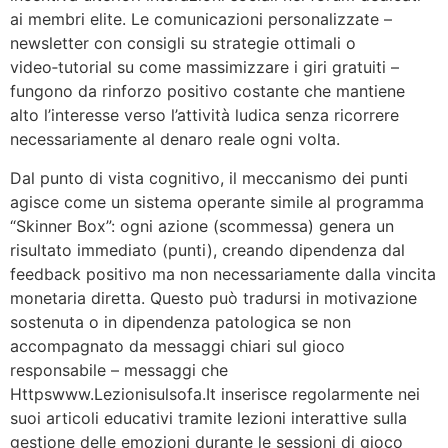
ai membri elite. Le comunicazioni personalizzate –
newsletter con consigli su strategie ottimali o
video‑tutorial su come massimizzare i giri gratuiti –
fungono da rinforzo positivo costante che mantiene
alto l’interesse verso l’attività ludica senza ricorrere
necessariamente al denaro reale ogni volta.
Dal punto di vista cognitivo, il meccanismo dei punti
agisce come un sistema operante simile al programma
“Skinner Box”: ogni azione (scommessa) genera un
risultato immediato (punti), creando dipendenza dal
feedback positivo ma non necessariamente dalla vincita
monetaria diretta. Questo può tradursi in motivazione
sostenuta o in dipendenza patologica se non
accompagnato da messaggi chiari sul gioco
responsabile – messaggi che
Httpswww.Lezionisulsofa.It inserisce regolarmente nei
suoi articoli educativi tramite lezioni interattive sulla
gestione delle emozioni durante le sessioni di gioco