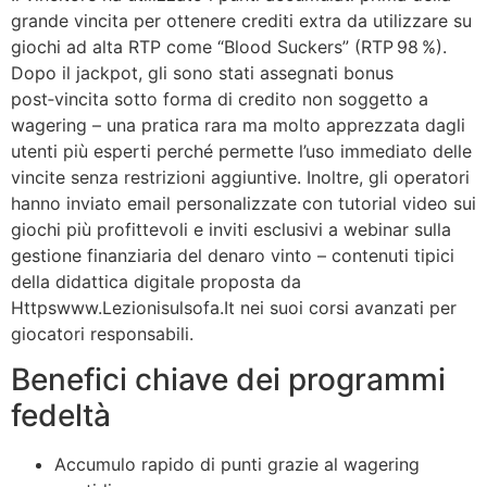
grande vincita per ottenere crediti extra da utilizzare su
giochi ad alta RTP come “Blood Suckers” (RTP 98 %).
Dopo il jackpot, gli sono stati assegnati bonus
post‑vincita sotto forma di credito non soggetto a
wagering – una pratica rara ma molto apprezzata dagli
utenti più esperti perché permette l’uso immediato delle
vincite senza restrizioni aggiuntive. Inoltre, gli operatori
hanno inviato email personalizzate con tutorial video sui
giochi più profittevoli e inviti esclusivi a webinar sulla
gestione finanziaria del denaro vinto – contenuti tipici
della didattica digitale proposta da
Httpswww.Lezionisulsofa.It nei suoi corsi avanzati per
giocatori responsabili.
Benefici chiave dei programmi
fedeltà
Accumulo rapido di punti grazie al wagering