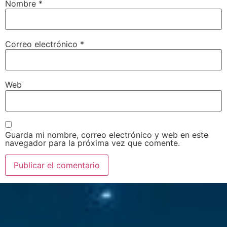
Nombre
*
Correo electrónico
*
Web
Guarda mi nombre, correo electrónico y web en este
navegador para la próxima vez que comente.