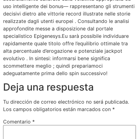
uso intelligente dei bonus— rappresentano gli strumenti
decisivi dietro alle vittorie record illustrate nelle storie
realizzate dagli utenti europei . Consultando le analisi
approfondite messe a disposizione dal portale
specialistico Epigenesys.Eu sarà possibile individuare
rapidamente quale titolo offre l’equilibrio ottimale tra
alta percentuale d’erogazione e potenziale jackpot
evolutivo . In sintesi: informarsi bene significa
scommettere meglio ; quindi prepariamoci
adeguatamente prima dello spin successivo!
Deja una respuesta
Tu dirección de correo electrónico no será publicada.
Los campos obligatorios están marcados con
*
Comentario
*