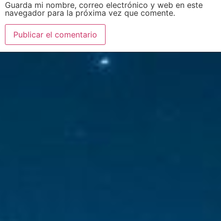
Guarda mi nombre, correo electrónico y web en este
navegador para la próxima vez que comente.