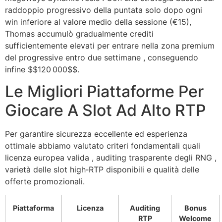
raddoppio progressivo della puntata solo dopo ogni
win inferiore al valore medio della sessione (€15),
Thomas accumulò gradualmente crediti
sufficientemente elevati per entrare nella zona premium
del progressive entro due settimane , conseguendo
infine $$120 000$$.
Le Migliori Piattaforme Per
Giocare A Slot Ad Alto RTP
Per garantire sicurezza eccellente ed esperienza
ottimale abbiamo valutato criteri fondamentali quali
licenza europea valida , auditing trasparente degli RNG ,
varietà delle slot high‑RTP disponibili e qualità delle
offerte promozionali.
Piattaforma
Licenza
Auditing
Bonus
RTP
Welcome