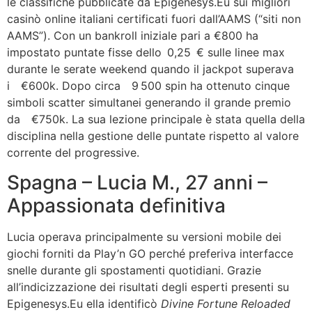
le classifiche pubblicate da Epigenesys.Eu sui migliori
casinò online italiani certificati fuori dall’AAMS (“siti non
AAMS”). Con un bankroll iniziale pari a €800 ha
impostato puntate fisse dello 0,25 € sulle linee max
durante le serate weekend quando il jackpot superava
i €600k​. Dopo circa 9 500 spin ha ottenuto cinque
simboli scatter simultanei generando il grande premio
da €750k​. La sua lezione principale è stata quella della
disciplina nella gestione delle puntate rispetto al valore
corrente del progressive.
Spagna – Lucia M., 27 anni –
Appassionata deﬁnitiva
Lucia operava principalmente su versioni mobile dei
giochi forniti da Play’n GO perché preferiva interfacce
snelle durante gli spostamenti quotidiani. Grazie
all’indicizzazione dei risultati degli esperti presenti su
Epigenesys.Eu ella identificò
Divine Fortune Reloaded