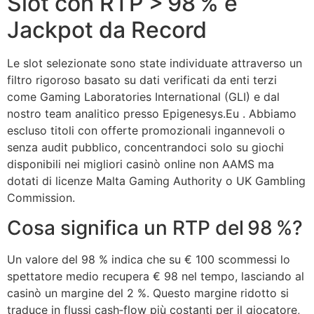
Slot con RTP > 98 % e
Jackpot da Record
Le slot selezionate sono state individuate attraverso un
filtro rigoroso basato su dati verificati da enti terzi
come Gaming Laboratories International (GLI) e dal
nostro team analitico presso Epigenesys.Eu . Abbiamo
escluso titoli con offerte promozionali ingannevoli o
senza audit pubblico, concentrandoci solo su giochi
disponibili nei migliori casinò online non AAMS ma
dotati di licenze Malta Gaming Authority o UK Gambling
Commission.
Cosa significa un RTP del 98 %?
Un valore del 98 % indica che su € 100 scommessi lo
spettatore medio recupera € 98 nel tempo, lasciando al
casinò un margine del 2 %. Questo margine ridotto si
traduce in flussi cash‑flow più costanti per il giocatore,