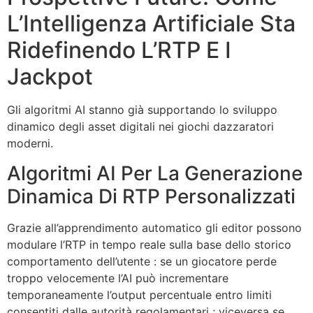
L’Intelligenza Artificiale Sta
Ridefinendo L’RTP E I
Jackpot
Gli algoritmi AI stanno già supportando lo sviluppo
dinamico degli asset digitali nei giochi dazzaratori
moderni.
Algoritmi AI Per La Generazione
Dinamica Di RTP Personalizzati
Grazie all’apprendimento automatico gli editor possono
modulare l’RTP in tempo reale sulla base dello storico
comportamento dell’utente : se un giocatore perde
troppo velocemente l’AI può incrementare
temporaneamente l’output percentuale entro limiti
consentiti dalle autorità regolamentari ; viceversa se