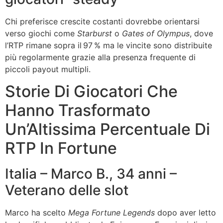
Chi preferisce crescite costanti dovrebbe orientarsi
verso giochi come
Starburst
o
Gates of Olympus
, dove
l’RTP rimane sopra il 97 % ma le vincite sono distribuite
più regolarmente grazie alla presenza frequente di
piccoli payout multipli.
Storie Di Giocatori Che
Hanno Trasformato
Un’Altissima Percentuale Di
RTP In Fortune
Italia – Marco B., 34 anni –
Veterano delle slot
Marco ha scelto
Mega Fortune Legends
dopo aver letto