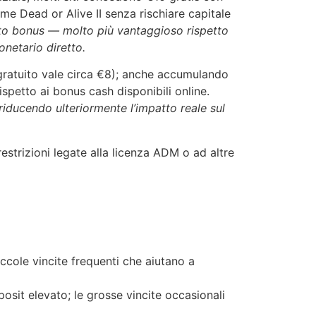
ome Dead or Alive II senza rischiare capitale
rto bonus — molto più vantaggioso rispetto
onetario diretto.
 gratuito vale circa €8); anche accumulando
spetto ai bonus cash disponibili online.
 riducendo ulteriormente l’impatto reale sul
restrizioni legate alla licenza ADM o ad altre
ccole vincite frequenti che aiutano a
it elevato; le grosse vincite occasionali