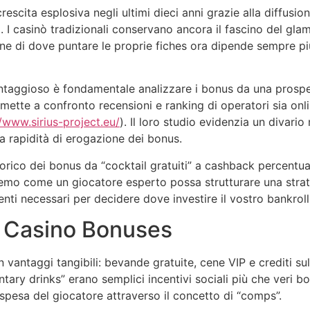
scita esplosiva negli ultimi dieci anni grazie alla diffusion
. I casinò tradizionali conservano ancora il fascino del glamou
ione di dove puntare le proprie fiches ora dipende sempre pi
ntaggioso è fondamentale analizzare i bonus da una prospet
mette a confronto recensioni e ranking di operatori sia onl
//www.sirius-project.eu/
). Il loro studio evidenzia un divario
ella rapidità di erogazione dei bonus.
torico dei bonus da “cocktail gratuiti” a cashback percent
remo come un giocatore esperto possa strutturare una strat
enti necessari per decidere dove investire il vostro bankrol
f Casino Bonuses
on vantaggi tangibili: bevande gratuite, cene VIP e crediti s
ntary drinks” erano semplici incentivi sociali più che veri 
 spesa del giocatore attraverso il concetto di “comps”.