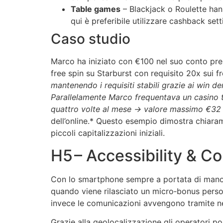
Table games
– Blackjack o Roulette hann
qui è preferibile utilizzare cashback se
Caso studio
Marco ha iniziato con €100 nel suo conto pr
free spin su Starburst con requisito 20x sui fr
mantenendo i requisiti stabili grazie ai win de
Parallelamente Marco frequentava un casino t
quattro volte al mese → valore massimo €32 
dell’online.* Questo esempio dimostra chiar
piccoli capitalizzazioni iniziali.
H5 – Accessibility & 
Con lo smartphone sempre a portata di mano 
quando viene rilasciato un micro‑bonus person
invece le comunicazioni avvengono tramite n
Grazie alla geolocalizzazione gli operatori po