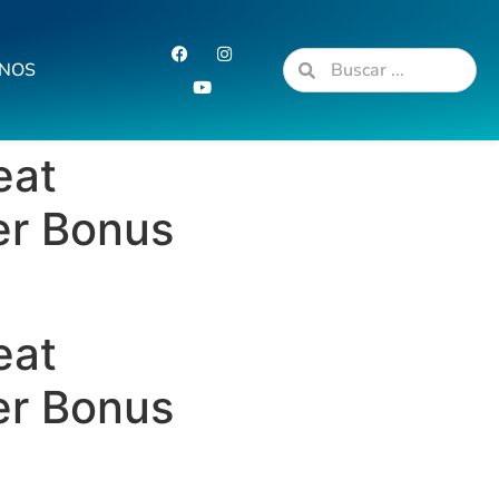
NOS
eat
er Bonus
eat
er Bonus