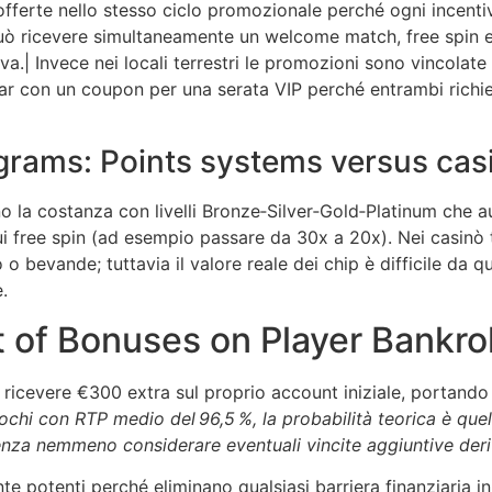
offerte nello stesso ciclo promozionale perché ogni incenti
e può ricevere simultaneamente un welcome match, free spin e
a.| Invece nei locali terrestri le promozioni sono vincolate 
 con un coupon per una serata VIP perché entrambi richied
ograms: Points systems versus cas
no la costanza con livelli Bronze‑Silver‑Gold‑Platinum che 
i free spin (ad esempio passare da 30x a 20x). Nei casinò tr
 bevande; tuttavia il valore reale dei chip è difficile da quan
.
t of Bonuses on Player Bankrol
ricevere €300 extra sul proprio account iniziale, portando 
giochi con RTP medio del 96,5 %, la probabilità teorica è que
 senza nemmeno considerare eventuali vincite aggiuntive deri
 potenti perché eliminano qualsiasi barriera finanziaria in