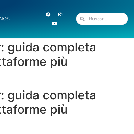
NOS
: guida completa
attaforme più
: guida completa
attaforme più