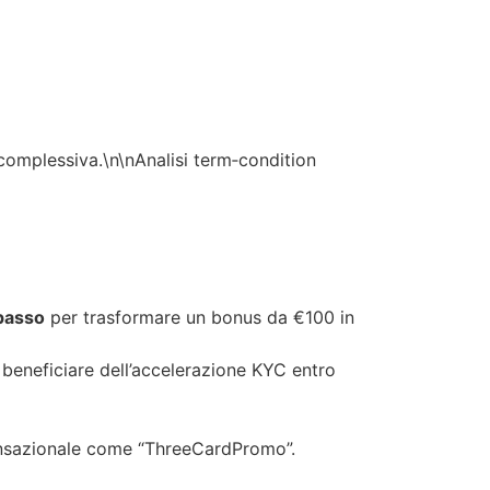
complessiva.\n\nAnalisi term‐condition
passo
per trasformare un bonus da €100 in
beneficiare dell’accelerazione KYC entro
transazionale come “ThreeCardPromo”.