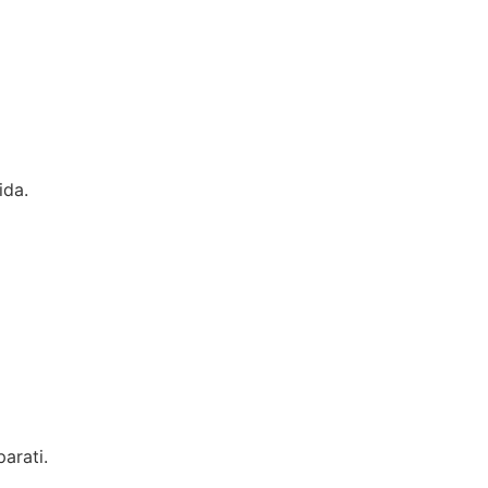
ida.
arati.