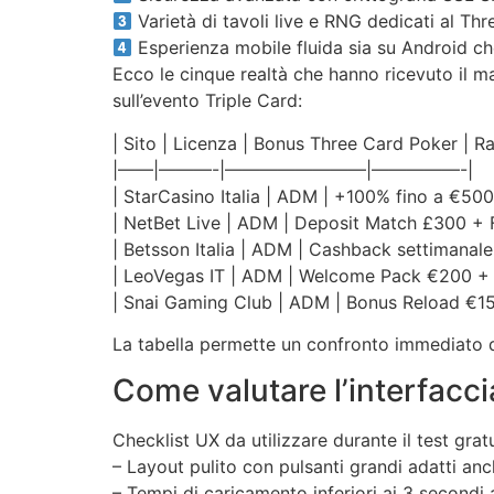
Varietà di tavoli live e RNG dedicati al 
Esperienza mobile fluida sia su Android c
Ecco le cinque realtà che hanno ricevuto il 
sull’evento Triple Card:
| Sito | Licenza | Bonus Three Card Poker | Ra
|——|———-|————————|—————-|
| StarCasino Italia | ADM | +100% fino a €
| NetBet Live | ADM | Deposit Match £300 +
| Betsson Italia | ADM | Cashback settiman
| LeoVegas IT | ADM | Welcome Pack €200 +
| Snai Gaming Club | ADM | Bonus Reload €1
La tabella permette un confronto immediato d
Come valutare l’interfaccia
Checklist UX da utilizzare durante il test gratu
– Layout pulito con pulsanti grandi adatti anc
– Tempi di caricamento inferiori ai 3 second