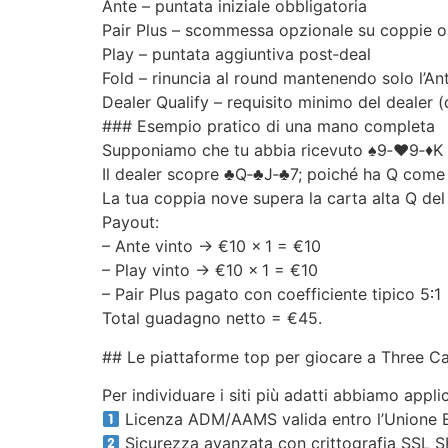
Ante – puntata iniziale obbligatoria
Pair Plus – scommessa opzionale su coppie o
Play – puntata aggiuntiva post‑deal
Fold – rinuncia al round mantenendo solo l’An
Dealer Qualify – requisito minimo del dealer (
### Esempio pratico di una mano completa
Supponiamo che tu abbia ricevuto ♠️9‑♥️9‑♦️K 
Il dealer scopre ♣️Q‑♣️J‑♣️7; poiché ha Q com
La tua coppia nove supera la carta alta Q del 
Payout:
– Ante vinto → €10 x 1 = €10
– Play vinto → €10 x 1 = €10
– Pair Plus pagato con coefficiente tipico 5
Total guadagno netto = €45.
## Le piattaforme top per giocare a Three Car
Per individuare i siti più adatti abbiamo appli
Licenza ADM/AAMS valida entro l’Unione Eu
Sicurezza avanzata con crittografia SSL SH