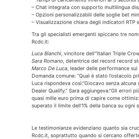
– Chat integrata con supporto multilingua dis
– Opzioni personalizzabili delle soglie bet m
– Visualizzazione chiara degli indicator​I RTP e
Tra gli specialisti emergenti spiccano tre no
Rcdc.it:
Luca Bianchi
, vincitore dell’“Italian Triple Cr
Sara Romano
, detentrice del record record st
Marco De Luca
, leader delle performance sui t
Domanda comune: “Qual è stato l’ostacolo pri
Luca rispondeva così:“Giocavo senza alcuna s
Dealer Qualify.” Sara aggiungeva:“Gli errori 
quasi mille euro prima di capire come ottimiz
superato il limite dell’1% della banca su ogni 
Le testimonianze evidenziano quanto sia crucia
Rcdc.it, soprattutto quando si cercano offer