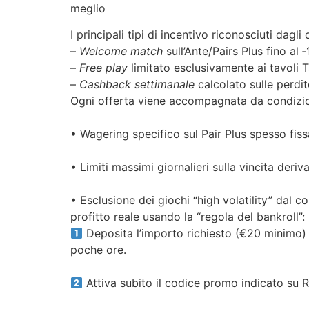
meglio
I principali tipi di incentivo riconosciuti dagli
–
Welcome match
sull’Ante/Pairs Plus fino al
–
Free play
limitato esclusivamente ai tavoli T
–
Cashback settimanale
calcolato sulle perdit
Ogni offerta viene accompagnata da condizion
• Wagering specifico sul Pair Plus spesso fiss
• Limiti massimi giornalieri sulla vincita deriv
• Esclusione dei giochi “high volatility” dal 
profitto reale usando la “regola del bankroll”:
Deposita l’importo richiesto (€20 minimo) 
poche ore.
Attiva subito il codice promo indicato su 