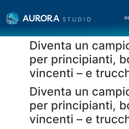
IN
Diventa un campio
per principianti, b
vincenti – e trucch
Diventa un campio
per principianti, b
vincenti – e trucch