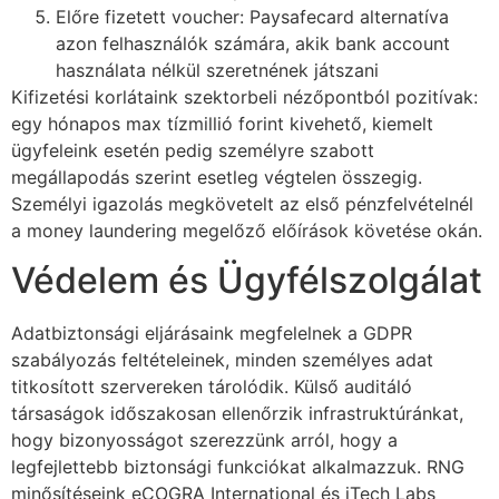
Előre fizetett voucher: Paysafecard alternatíva
azon felhasználók számára, akik bank account
használata nélkül szeretnének játszani
Kifizetési korlátaink szektorbeli nézőpontból pozitívak:
egy hónapos max tízmillió forint kivehető, kiemelt
ügyfeleink esetén pedig személyre szabott
megállapodás szerint esetleg végtelen összegig.
Személyi igazolás megkövetelt az első pénzfelvételnél
a money laundering megelőző előírások követése okán.
Védelem és Ügyfélszolgálat
Adatbiztonsági eljárásaink megfelelnek a GDPR
szabályozás feltételeinek, minden személyes adat
titkosított szervereken tárolódik. Külső auditáló
társaságok időszakosan ellenőrzik infrastruktúránkat,
hogy bizonyosságot szerezzünk arról, hogy a
legfejlettebb biztonsági funkciókat alkalmazzuk. RNG
minősítéseink eCOGRA International és iTech Labs