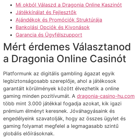
Mi okból Válaszd a Dragonia Online Kaszinót
Játékkínálat és Fejlesztők
Ajándékok és Promóciók Struktúrája
Bankolási Opciók és Kivonások
Garancia és Ügyfélszupport
Mért érdemes Választanod
a Dragonia Online Casinót
Platformunk az digitális gambling ágazat egyik
legbiztonságosabb szereplője, ahol a játékosok
garantált körülmények között élvezhetik a online
gaming minden pozitívumát. A
dragonia-casino-hu.com
több mint 3.000 játékkal fogadja azokat, kik igazi
prémium élményt keresnek. Jóváhagyásaink és
engedélyeink szavatolják, hogy az összes ügylet és
gaming folyamat megfelel a legmagasabb szintű
globális előírásoknak.