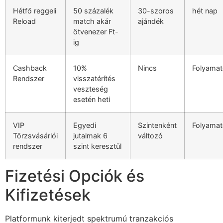
Hétfő reggeli
50 százalék
30-szoros
hét nap
Reload
match akár
ajándék
ötvenezer Ft-
ig
Cashback
10%
Nincs
Folyama
Rendszer
visszatérítés
veszteség
esetén heti
VIP
Egyedi
Szintenként
Folyama
Törzsvásárlói
jutalmak 6
változó
rendszer
szint keresztül
Fizetési Opciók és
Kifizetések
Platformunk kiterjedt spektrumú tranzakciós