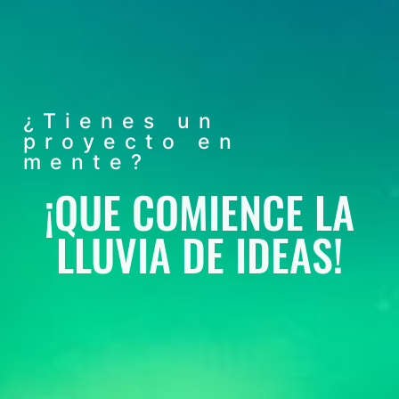
¿Tienes un
proyecto en
mente?
¡QUE COMIENCE LA
LLUVIA DE IDEAS!