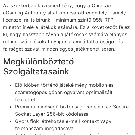
Az szektorban közismert tény, hogy a Curacao
eGaming Authority által kibocsátott engedély – amely
licenszel mi is bírunk – minimum szintű 95% RTP
mutatót ír elé a játékok számára. Ez a következőt fejez
ki, hogy hosszabb távon a játékosok számára előnyös
refund százalékokat nyújtunk, ami átláthatóságot és
fairséget szavat minden egyes játékmenet során.
Megkülönböztető
Szolgáltatásaink
Élő időben történő játékélmény mobilon és
számítógépes gépen egyaránt optimalizált
felülettel
Prémium minőségű biztonsági védelem az Secure
Socket Layer 256-bit kódolással
Gyors fiók létrehozás e-mail kontakt vagy
telefonszám megadásával