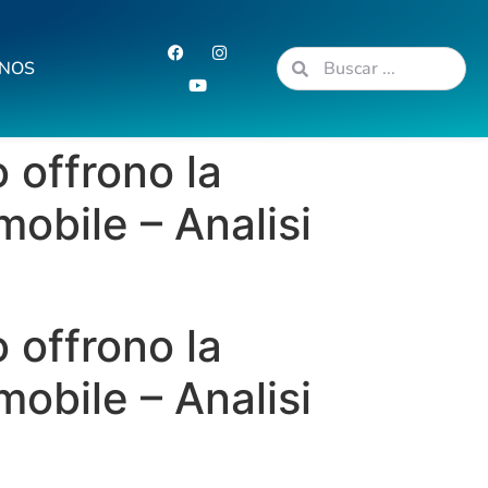
NOS
o offrono la
 mobile – Analisi
o offrono la
 mobile – Analisi