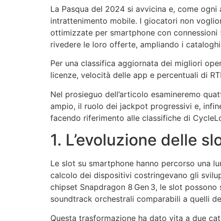
La Pasqua del 2024 si avvicina e, come ogni 
intrattenimento mobile. I giocatori non voglio
ottimizzate per smartphone con connessioni 5G
rivedere le loro offerte, ampliando i catalogh
Per una classifica aggiornata dei migliori oper
licenze, velocità delle app e percentuali di RT
Nel prosieguo dell’articolo esamineremo quattro
ampio, il ruolo dei jackpot progressivi e, infi
facendo riferimento alle classifiche di CycleL
1. L’evoluzione delle s
Le slot su smartphone hanno percorso una lung
calcolo dei dispositivi costringevano gli svil
chipset Snapdragon 8 Gen 3, le slot possono 
soundtrack orchestrali comparabili a quelli d
Questa trasformazione ha dato vita a due cat