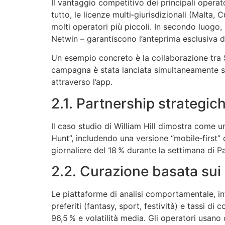
Il vantaggio competitivo dei principali operat
tutto, le licenze multi‑giurisdizionali (Malta,
molti operatori più piccoli. In secondo luogo,
Netwin – garantiscono l’anteprima esclusiva d
Un esempio concreto è la collaborazione tra S
campagna è stata lanciata simultaneamente su
attraverso l’app.
2.1. Partnership strategich
Il caso studio di William Hill dimostra come u
Hunt”, includendo una versione “mobile‑first” 
giornaliere del 18 % durante la settimana di P
2.2. Curazione basata sui 
Le piattaforme di analisi comportamentale, in
preferiti (fantasy, sport, festività) e tassi d
96,5 % e volatilità media. Gli operatori usan