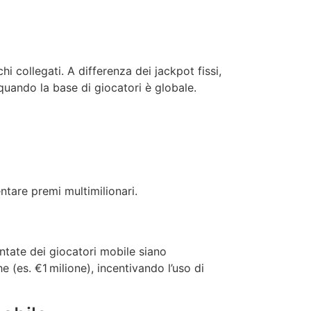
 collegati. A differenza dei jackpot fissi,
uando la base di giocatori è globale.
tare premi multimilionari.
tate dei giocatori mobile siano
e (es. €1 milione), incentivando l’uso di