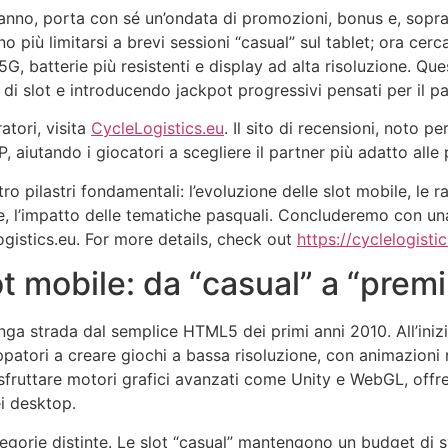
anno, porta con sé un’ondata di promozioni, bonus e, sopr
no più limitarsi a brevi sessioni “casual” sul tablet; ora ce
, batterie più resistenti e display ad alta risoluzione. Qu
i di slot e introducendo jackpot progressivi pensati per il 
atori, visita
CycleLogistics.eu
. Il sito di recensioni, noto pe
P, aiutando i giocatori a scegliere il partner più adatto alle
 pilastri fondamentali: l’evoluzione delle slot mobile, le ra
ne, l’impatto delle tematiche pasquali. Concluderemo con una 
ogistics.eu. For more details, check out
https://cyclelogistic
lot mobile: da “casual” a “prem
a strada dal semplice HTML5 dei primi anni 2010. All’inizio
uppatori a creare giochi a bassa risoluzione, con animazioni 
sfruttare motori grafici avanzati come Unity e WebGL, offre
ei desktop.
egorie distinte. Le slot “casual” mantengono un budget di 