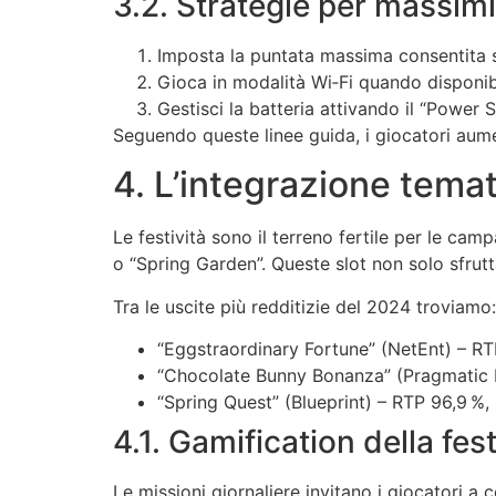
3.2. Strategie per massimi
Imposta la puntata massima consentita su
Gioca in modalità Wi‑Fi quando disponibi
Gestisci la batteria attivando il “Power S
Seguendo queste linee guida, i giocatori aume
4. L’integrazione temat
Le festività sono il terreno fertile per le ca
o “Spring Garden”. Queste slot non solo sfru
Tra le uscite più redditizie del 2024 troviamo:
“Eggstraordinary Fortune” (NetEnt) – RT
“Chocolate Bunny Bonanza” (Pragmatic Pla
“Spring Quest” (Blueprint) – RTP 96,9 %, 
4.1. Gamification della fest
Le missioni giornaliere invitano i giocatori 