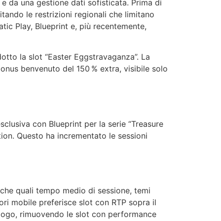
 e da una gestione dati sofisticata. Prima di
tando le restrizioni regionali che limitano
atic Play, Blueprint e, più recentemente,
otto la slot “Easter Eggstravaganza”. La
nus benvenuto del 150 % extra, visibile solo
sclusiva con Blueprint per la serie “Treasure
tion. Questo ha incrementato le sessioni
iche quali tempo medio di sessione, temi
tori mobile preferisce slot con RTP sopra il
talogo, rimuovendo le slot con performance