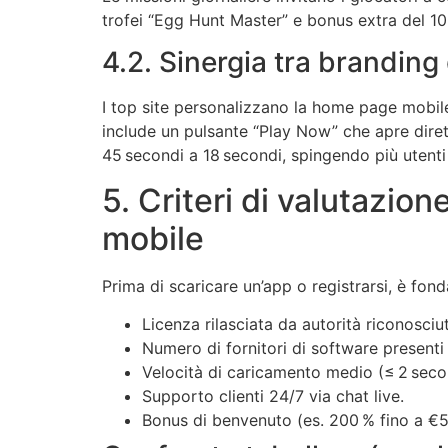
trofei “Egg Hunt Master” e bonus extra del 1
4.2. Sinergia tra branding 
I top site personalizzano la home page mobile
include un pulsante “Play Now” che apre dire
45 secondi a 18 secondi, spingendo più utenti 
5. Criteri di valutazione
mobile
Prima di scaricare un’app o registrarsi, è fond
Licenza rilasciata da autorità riconosci
Numero di fornitori di software presenti 
Velocità di caricamento medio (≤ 2 seco
Supporto clienti 24/7 via chat live.
Bonus di benvenuto (es. 200 % fino a €50