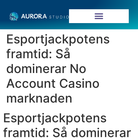
Esportjackpotens
framtid: Så
dominerar No
Account Casino
marknaden
Esportjackpotens
framtid: Så dominerar