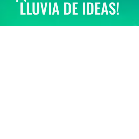
LLUVIA DE IDEAS!