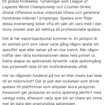
till global företeelse. Turneringar som
League of
Legends World Championship
och
Counter‑Strike:
Global Offensive
lockar miljontals tittare och genererar
hundratals miljoner i prispengar. Spelare som följer
dessa evenemang söker ofta ett sätt att vara med i den
stora vinsten utan att behöva bli professionella spelare.
Det är här esportsjackpotar kommer in. En jackpot är
en samlad pott som växer varje gång någon spelar ett
specifikt spel eller satsar på en viss match. När någon
träffar den rätta kombinationen delas hela potten ut.
Detta skapar en spännande dynamik: varje spelomgång
kan potentiellt leda till ett livsförändrande utfall.
Har du någonsin funderat på hur en liten insats kan leda
till en miljonvinst?
Det är just den lockelsen som driver
spelare till plattformar som erbjuder stora jackpotar.
Dessutom ger jackpotar en extra spänning jämfört med
vanliga odds, eftersom varje spel blir en chans att vinna
mer än bara den ursprungliga satsningen.