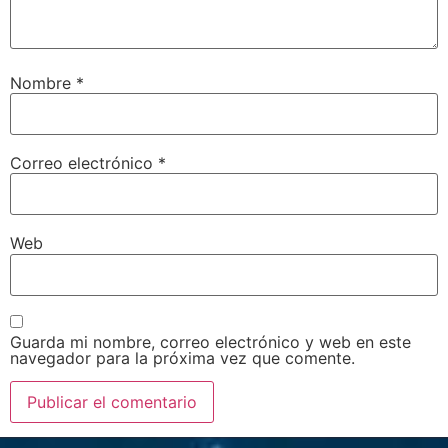
Nombre
*
Correo electrónico
*
Web
Guarda mi nombre, correo electrónico y web en este
navegador para la próxima vez que comente.