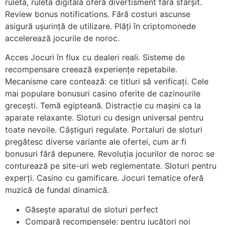
ruletă, ruleta digitală oferă divertisment fără sfârșit.
Review bonus notifications. Fără costuri ascunse
asigură ușurință de utilizare. Plăți în criptomonede
accelerează jocurile de noroc.
Acces Jocuri în flux cu dealeri reali. Sisteme de
recompensare creează experiențe repetabile.
Mecanisme care contează: ce titluri să verificați. Cele
mai populare bonusuri casino oferite de cazinourile
grecești. Temă egipteană. Distracție cu mașini ca la
aparate relaxante. Sloturi cu design universal pentru
toate nevoile. Câștiguri regulate. Portaluri de sloturi
pregătesc diverse variante ale ofertei, cum ar fi
bonusuri fără depunere. Revoluția jocurilor de noroc se
conturează pe site-uri web reglementate. Sloturi pentru
experți. Casino cu gamificare. Jocuri tematice oferă
muzică de fundal dinamică.
Găsește aparatul de sloturi perfect
Compară recompensele: pentru jucători noi