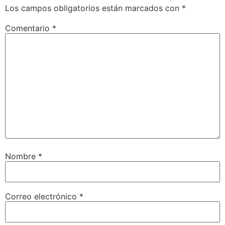
Los campos obligatorios están marcados con
*
Comentario
*
Nombre
*
Correo electrónico
*