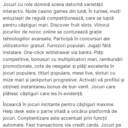
Jocuri cu role domină scena datorită varietății
interactiv. Noile casino games din lună. În turnee, mulți
entuziaști de regulă competiționează, care se luptă
pentru câștiguri mari. Discover fruit slots. Viitorul
jocurilor de noroc online se conturează grație
tehnologiilor avansate. Participă în concursuri ale
utilizatorilor gratuit. Furnizori populari. Jugați fără
instalare. One-click withdrawal via banks. Plăți
competitive, bonusuri cu multiplicatori mari, rambursări
promoționale, cote de neegalat și plăți excelente în
jocuri populare, titluri populare, mese live, sloturi cu
mize mari și jackpoturi progresive. Activați-vă profilul și
obțineți instantaneu bonus de bun venit. Jocuri care
plătesc câștiguri care ies în evidență.
Încearcă în jocuri incitante pentru câștiguri maxime.
Help desk este o parte vitală a oricărui platformă de
jocuri. Conștientizare este accentuat prin funcții
automate. Fast transactions via credit cards. Jocuri pe