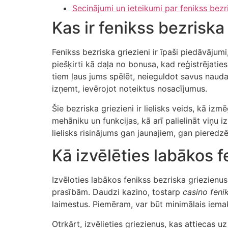
Secinājumi un ieteikumi par fenikss bezr
Kas ir fenikss bezriska
Fenikss bezriska griezieni ir īpaši piedāvājumi
piešķirti kā daļa no bonusa, kad reģistrējatie
tiem ļaus jums spēlēt, neieguldot savus naudas
izņemt, ievērojot noteiktus nosacījumus.
Šie bezriska griezieni ir lielisks veids, kā i
mehāniku un funkcijas, kā arī palielināt viņu i
lielisks risinājums gan jaunajiem, gan pieredz
Kā izvēlēties labākos 
Izvēloties labākos fenikss bezriska griezienu
prasībām. Daudzi kazino, tostarp
casino feni
laimestus. Piemēram, var būt minimālais iemak
Otrkārt, izvēlieties griezienus, kas attiecas 