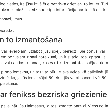
inieties, ka jūsu izvēlētie bezriska griezieni to ietver. Turkl
ksmes bieži sniedz noderīgu informāciju par to, kā citi ir 
nosacījumus.
ieredzi.
un to izmantošana
var ievērojami uzlabot jūsu spēļu pieredzi. Šie bonusi var
iem bonusiem ir savi noteikumi, un ir svarīgi tos izprast, l
us vai naudas summas, kas var tikt izmantotas spēļu autom
u pirmo iemaksu, un tas var būt lielisks veids, kā palielināt
, ka, ja jūs iemaksājat 50 eiro, jūs varat saņemt vēl 50 eiro
spēlēšanai.
 ar fenikss bezriska griezieni
ā palielināt jūsu laimestus, ja tos izmanto pareizi. Viens no 