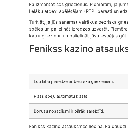
kā izmantot šos griezienus. Piemēram, ja jums 
lielāku atdevi spēlētājam (RTP) parasti snied
Turklāt, ja jūs saņemat vairākus bezriska griez
spēles un palielināt izredzes uzvarēt. Piemēr
katru griezienu un palielināt jūsu iespējas gūt
Fenikss kazino atsauks
Ļoti laba pieredze ar bezriska griezieniem.
Plašs spēļu automātu klāsts.
Bonusu nosacījumi ir pārāk sarežģīti.
Fenikss kazino atsauksmes liecina, ka daudzi sp