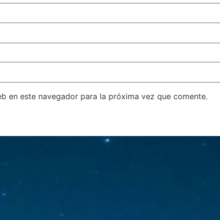
eb en este navegador para la próxima vez que comente.