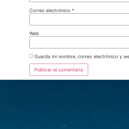
Correo electrónico
*
Web
Guarda mi nombre, correo electrónico y w