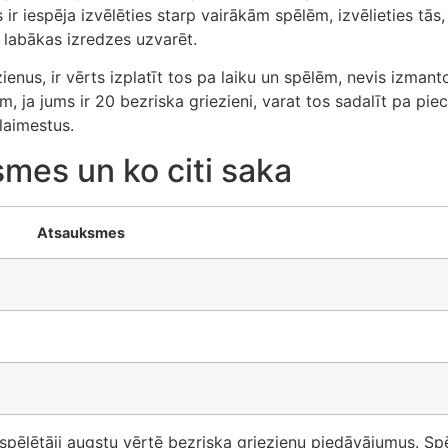
ir iespēja izvēlēties starp vairākām spēlēm, izvēlieties tās
z labākas izredzes uzvarēt.
ienus, ir vērts izplatīt tos pa laiku un spēlēm, nevis izmant
am, ja jums ir 20 bezriska griezieni, varat tos sadalīt pa p
 laimestus.
mes un ko citi saka
Atsauksmes
ēlētāji augstu vērtē bezriska griezienu piedāvājumus. Spēlētā