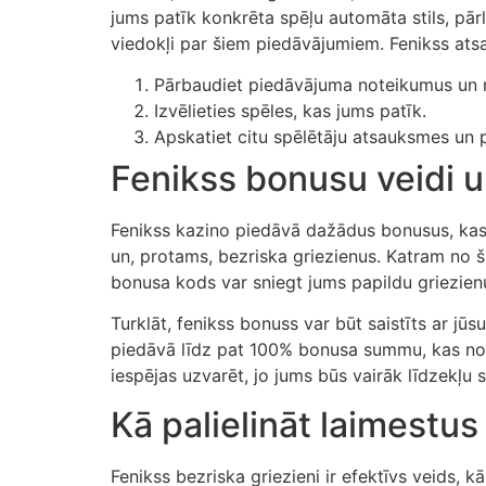
jums patīk konkrēta spēļu automāta stils, pārliec
viedokļi par šiem piedāvājumiem. Fenikss atsau
Pārbaudiet piedāvājuma noteikumus un 
Izvēlieties spēles, kas jums patīk.
Apskatiet citu spēlētāju atsauksmes un p
Fenikss bonusu veidi 
Fenikss kazino piedāvā dažādus bonusus, kas 
un, protams, bezriska griezienus. Katram no š
bonusa kods var sniegt jums papildu griezien
Turklāt, fenikss bonuss var būt saistīts ar jūs
piedāvā līdz pat 100% bonusa summu, kas nozīmē
iespējas uzvarēt, jo jums būs vairāk līdzekļu 
Kā palielināt laimestus
Fenikss bezriska griezieni ir efektīvs veids, k