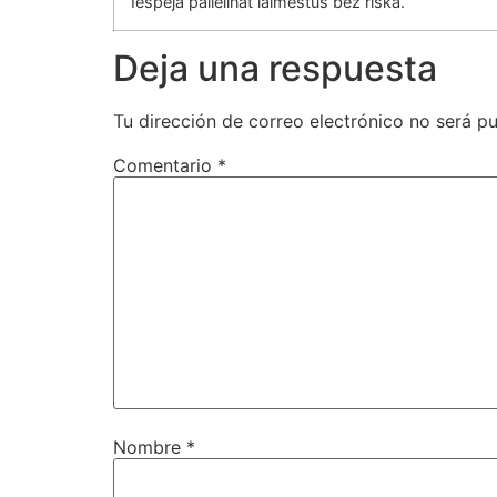
Iespēja palielināt laimestus bez riska.
Deja una respuesta
Tu dirección de correo electrónico no será pu
Comentario
*
Nombre
*