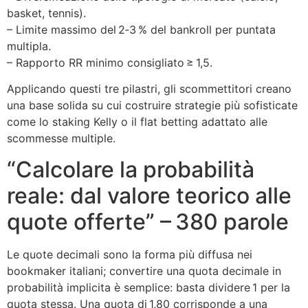
basket, tennis).
– Limite massimo del 2‑3 % del bankroll per puntata
multipla.
– Rapporto RR minimo consigliato ≥ 1,5.
Applicando questi tre pilastri, gli scommettitori creano
una base solida su cui costruire strategie più sofisticate
come lo staking Kelly o il flat betting adattato alle
scommesse multiple.
“Calcolare la probabilità
reale: dal valore teorico alle
quote offerte” – 380 parole
Le quote decimali sono la forma più diffusa nei
bookmaker italiani; convertire una quota decimale in
probabilità implicita è semplice: basta dividere 1 per la
quota stessa. Una quota di 1,80 corrisponde a una