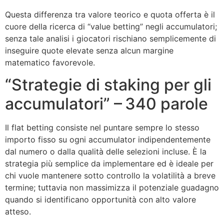
Questa differenza tra valore teorico e quota offerta è il
cuore della ricerca di “value betting” negli accumulatori;
senza tale analisi i giocatori rischiano semplicemente di
inseguire quote elevate senza alcun margine
matematico favorevole.
“Strategie di staking per gli
accumulatori” – 340 parole
Il flat betting consiste nel puntare sempre lo stesso
importo fisso su ogni accumulator indipendentemente
dal numero o dalla qualità delle selezioni incluse. È la
strategia più semplice da implementare ed è ideale per
chi vuole mantenere sotto controllo la volatilità a breve
termine; tuttavia non massimizza il potenziale guadagno
quando si identificano opportunità con alto valore
atteso.