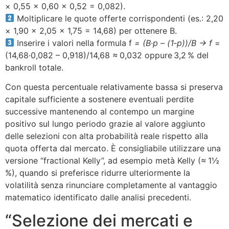
× 0,55 × 0,60 × 0,52 = 0,082).
Moltiplicare le quote offerte corrispondenti (es.: 2,20
× 1,90 × 2,05 × 1,75 = 14,68) per ottenere B.
Inserire i valori nella formula f
= (B·p – (1‑p))/B → f
=
(14,68·0,082 – 0,918)/14,68 ≈ 0,032 oppure 3,2 % del
bankroll totale.
Con questa percentuale relativamente bassa si preserva
capitale sufficiente a sostenere eventuali perdite
successive mantenendo al contempo un margine
positivo sul lungo periodo grazie al valore aggiunto
delle selezioni con alta probabilità reale rispetto alla
quota offerta dal mercato. È consigliabile utilizzare una
versione “fractional Kelly”, ad esempio metà Kelly (≈ 1½
%), quando si preferisce ridurre ulteriormente la
volatilità senza rinunciare completamente al vantaggio
matematico identificato dalle analisi precedenti.
“Selezione dei mercati e