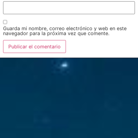
Guarda mi nombre, correo electrónico y web en este
navegador para la próxima vez que comente.