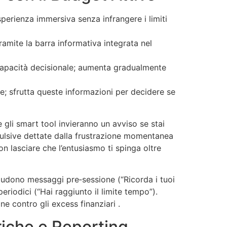
perienza immersiva senza infrangere i limiti
ramite la barra informativa integrata nel
a capacità decisionale; aumenta gradualmente
e; sfrutta queste informazioni per decidere se
 gli smart tool invieranno un avviso se stai
pulsive dettate dalla frustrazione momentanea
 lasciare che l’entusiasmo ti spinga oltre
ludono messaggi pre‑sessione (“Ricorda i tuoi
periodici (“Hai raggiunto il limite tempo”).
ne contro gli excess finanziari .
riche e Reporting