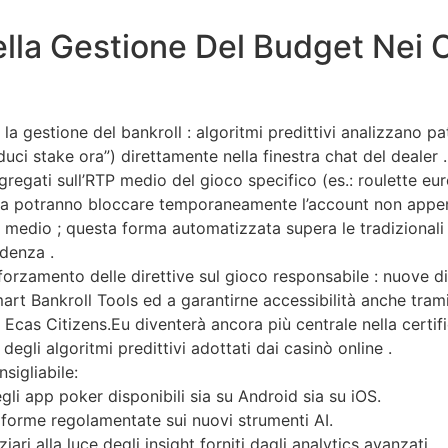
Della Gestione Del Budget Nei
ndo la gestione del bankroll : algoritmi predittivi analizzan
uci stake ora”) direttamente nella finestra chat del dealer .
gregati sull’RTP medio del gioco specifico (es.: roulette e
amica potranno bloccare temporaneamente l’account non ap
 medio ; questa forma automatizzata supera le tradizionali r
ndenza .
orzamento delle direttive sul gioco responsabile : nuove di
mart Bankroll Tools ed a garantirne accessibilità anche tra
e Ecas Citizens.Eu diventerà ancora più centrale nella certi
degli algoritmi predittivi adottati dai casinò online .
sigliabile:
gli app poker disponibili sia su Android sia su iOS.
aforme regolamentate sui nuovi strumenti AI.
ari alla luce degli insight forniti dagli analytics avanzati .