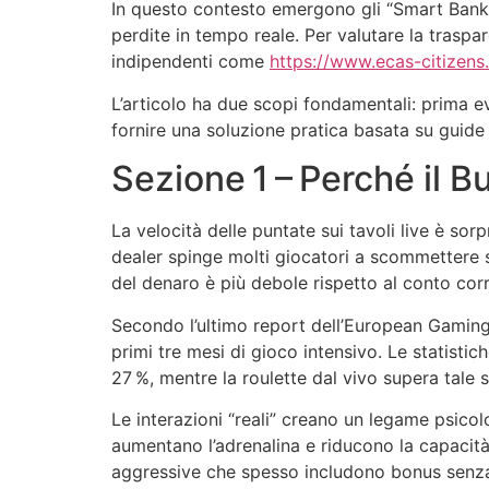
In questo contesto emergono gli “Smart Bankro
perdite in tempo reale. Per valutare la traspar
indipendenti come
https://www.ecas-citizens.
L’articolo ha due scopi fondamentali: prima ev
fornire una soluzione pratica basata su guide t
Sezione 1 – Perché il B
La velocità delle puntate sui tavoli live è so
dealer spinge molti giocatori a scommettere se
del denaro è più debole rispetto al conto corr
Secondo l’ultimo report dell’European Gaming Au
primi tre mesi di gioco intensivo. Le statisti
27 %, mentre la roulette dal vivo supera tale s
Le interazioni “reali” creano un legame psicolog
aumentano l’adrenalina e riducono la capacità 
aggressive che spesso includono bonus senza d