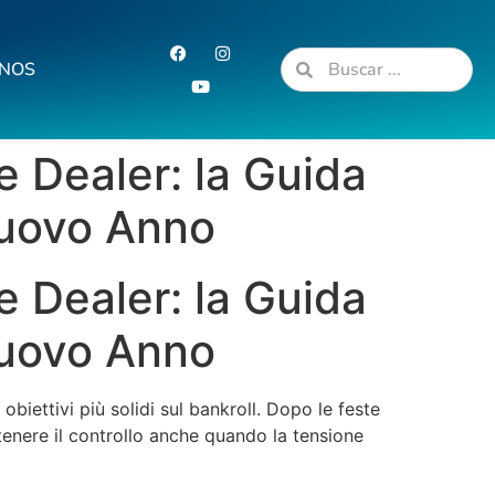
NOS
e Dealer: la Guida
Nuovo Anno
e Dealer: la Guida
Nuovo Anno
obiettivi più solidi sul bankroll. Dopo le feste
ntenere il controllo anche quando la tensione