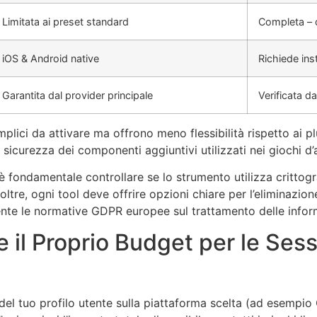
Limitata ai preset standard
Completa – d
iOS & Android native
Richiede ins
Garantita dal provider principale
Verificata da 
lici da attivare ma offrono meno flessibilità rispetto ai pl
 sicurezza dei componenti aggiuntivi utilizzati nei giochi d
 è fondamentale controllare se lo strumento utilizza crittog
oltre, ogni tool deve offrire opzioni chiare per l’eliminazion
ente le normative GDPR europee sul trattamento delle inform
 il Proprio Budget per le Sess
del tuo profilo utente sulla piattaforma scelta (ad esempio