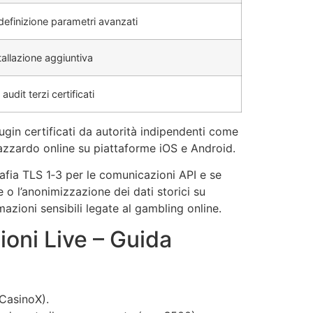
efinizione parametri avanzati
tallazione aggiuntiva
audit terzi certificati
ugin certificati da autorità indipendenti come
’azzardo online su piattaforme iOS e Android.
rafia TLS 1‑3 per le comunicazioni API e se
e o l’anonimizzazione dei dati storici su
azioni sensibili legate al gambling online.
ioni Live – Guida
 CasinoX).