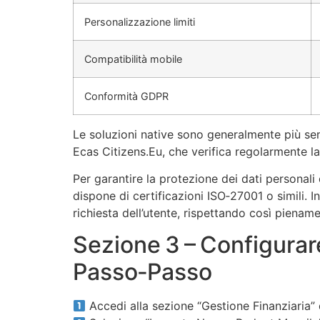
Personalizzazione limiti
Compatibilità mobile
Conformità GDPR
Le soluzioni native sono generalmente più semp
Ecas Citizens.Eu, che verifica regolarmente la
Per garantire la protezione dei dati personali
dispone di certificazioni ISO‑27001 o simili. In
richiesta dell’utente, rispettando così pienam
Sezione 3 – Configurare
Passo‑Passo
Accedi alla sezione “Gestione Finanziaria” 