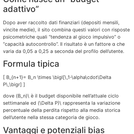
adattivo”
Dopo aver raccolto dati finanziari (depositi mensili,
vincite medie), il sito combina questi valori con risposte
psicometriche quali “tendenza al gioco impulsivo” o
“capacità autocontrollo”. Il risultato è un fattore α che
varia da 0,05 a 0,25 a seconda del profilo dell’utente.
Formula tipica
[ B_{n+1}= B_n \times \bigl[\,1-\alpha\cdot\Delta
P\,\bigr] ]
dove (B_n)\ è il budget disponibile nell’attuale ciclo
settimanale ed (\Delta P)\ rappresenta la variazione
percentuale della perdita rispetto alla media storica
dell’utente nella stessa categoria de gioco.
Vantaggi e potenziali bias