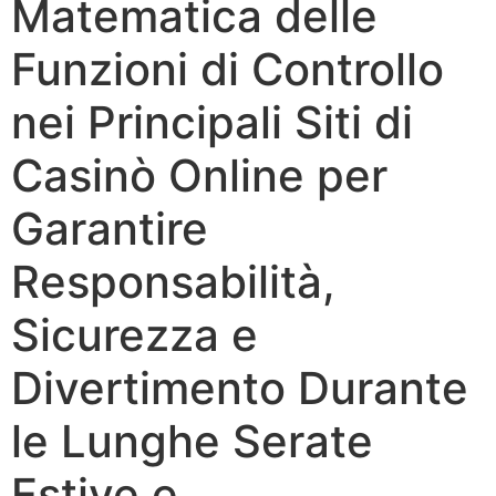
Matematica delle
Funzioni di Controllo
nei Principali Siti di
Casinò Online per
Garantire
Responsabilità,
Sicurezza e
Divertimento Durante
le Lunghe Serate
Estive e