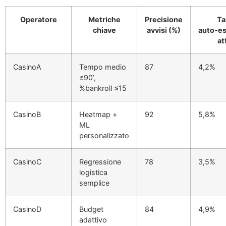
Operatore
Metriche
Precisione
Ta
chiave
avvisi (%)
auto‑es
at
CasinoA
Tempo medio
87
4,2%
≤90’,
%bankroll ≤15
CasinoB
Heatmap +
92
5,8%
ML
personalizzato
CasinoC
Regressione
78
3,5%
logistica
semplice
CasinoD
Budget
84
4,9%
adattivo