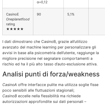
α=0,12
CasinoE
90
5,1%
Oneplanetfood
rating
★★★★★
I dati dimostrano che CasinoB, grazie all’utilizzo
avanzato del machine learning per personalizzare gli
avvisi in base alla psicometria dell’utente, raggiunge la
migliore precisione nel segnalare comportamenti a
rischio ed ha il più alto tasso d’auto‑esclusione attiva.
Analisi punti di forza/weakness
CasinoA
offre interfacce pulite ma utilizza soglie fisse
poco sensibili alle fluttuazioni stagionali;
CasinoB
eccelle nella flessibilità ma richiede
autorizzazioni approfondite sui dati personali –