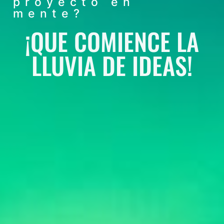
proyecto en
mente?
¡QUE COMIENCE LA
LLUVIA DE IDEAS!