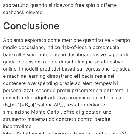
soprattutto quando si ricevono free spin o offerte
cashback elevate.
Conclusione
Abbiamo esplorato come metriche quantitative – tempo
medio de​sessione, indice risk‑of‑loss e percentuale
bankroll – siano integrate in dashboard visive capaci di
guidare decisioni rapide durante lunghe serate estive
online. I modelli predittivi basati su regressione logistica
e machine learning dimostrano efficacia reale nel
contenere overspending grazie ad alert tempestivi
personalizzati secondo profili psicometric​hi differenti. Il
concetto di budget adattivo arricchito dalla formula
(B_{n+1}=B_n[1-\alpha·ΔP]), testato mediante
simulazione Monte Carlo , offre ai giocatori uno
strumento matematico concreto contro perdite
incontrollate.
Infine l’adattamento stagionale tramite coefficiente (S),