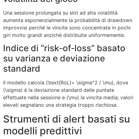
Una sessione prolungata su slot ad alta volatilità
aumenta esponenzialmente la probabilità di drawdown
improvvisi perché le vincite sono concentrate in pochi
giri molto grandi anziché distribuite uniformemente.
Indice di “risk‑of‑loss” basato
su varianza e deviazione
standard
Il modello calcola (\text{RoL}= \sigma^2 / \mu), dove
(\sigma) è la deviazione standard delle puntate
effettuate nella sessione e (\mu) la vincita media; valori
elevati segnalano una strategia troppo rischiosa.
Strumenti di alert basati su
modelli predittivi