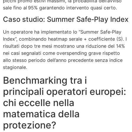
picchi promo estivi massimi, la probabilità dell’avviso
sale fino al 95%​ garantendo intervento quasi certo.
Caso studio: Summer Safe‑Play Index
Un operatore ha implementato lo “Summer Safe‑Play
Index”, combinando heatmap serale + coefficiente (S). I
risultati dopo tre mesi mostrano una riduzione del 14%
nei casi segnalati come overspending grave rispetto
allo stesso periodo dell’anno precedente senza indice
stagionale.
Benchmarking tra i
principali operatori europei:
chi eccelle nella
matematica della
protezione?