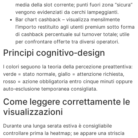
media della slot corrente; punti fuori zona “sicura”
vengono evidenziati da cerchi lampeggianti.
Bar chart cashback – visualizza mensilmente
l’importo restituito agli utenti premium sotto forma
di cashback percentuale sul turnover totale; utile
per confrontare offerte tra diversi operatori.
Principi cognitivo‑design
I colori seguono la teoria della percezione preattentiva:
verde = stato normale, giallo = attenzione richiesta,
rosso = azione obbligatoria entro cinque minuti oppure
auto‑esclusione temporanea consigliata.
Come leggere correttamente le
visualizzazioni
Durante una lunga serata estiva è consigliabile
controllare prima la heatmap; se appare una striscia