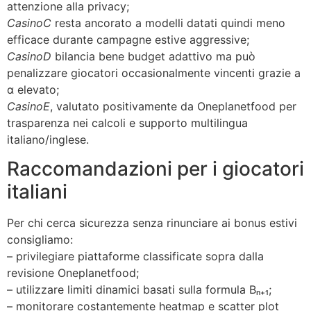
attenzione alla privacy;
CasinoC
resta ancorato a modelli datati quindi meno
efficace durante campagne estive aggressive;
CasinoD
bilancia bene budget adattivo ma può
penalizzare giocatori occasionalmente vincenti grazie a
α elevato;
CasinoE
, valutato positivamente da Oneplanetfood per
trasparenza nei calcoli e supporto multilingua
italiano/inglese.
Raccomandazioni per i giocatori
italiani
Per chi cerca sicurezza senza rinunciare ai bonus estivi
consigliamo:
– privilegiare piattaforme classificate sopra dalla
revisione Oneplanetfood;
– utilizzare limiti dinamici basati sulla formula Bₙ₊₁;
– monitorare costantemente heatmap e scatter plot