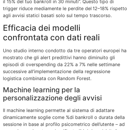
il 15% del tuo bankroll in 30 minuti”. Questo tipo di
trigger riduce mediamente le perdite del 12–18% rispetto
agli avvisi statici basati solo sul tempo trascorso.
Efficacia dei modelli
confrontata con dati reali
Uno studio interno condotto da tre operatori europei ha
mostrato che gli alert predittivi hanno diminuito gli
episodi di overspending da 22% a 7% nelle settimane
successive all’implementazione della regressione
logistica combinata con Random Forest.
Machine learning per la
personalizzazione degli avvisi
Il machine learning permette al sistema di adattare
dinamicamente soglie come %di bankroll o durata della
sessione in base al profilo psicometrico dell’utente – ad