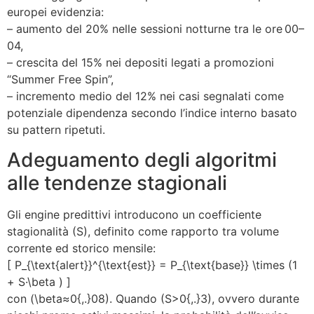
europei evidenzia:
– aumento del 20% nelle sessioni notturne tra le ore 00–
04,
– crescita del 15% nei depositi legati a promozioni
“Summer Free Spin”,
– incremento medio del 12% nei casi segnalati come
potenziale dipendenza secondo l’indice interno basato
su pattern ripetuti.
Adeguamento degli algoritmi
alle tendenze stagionali
Gli engine predittivi introducono un coefficiente
stagionalità (S), definito come rapporto tra volume
corrente ed storico mensile:
[ P_{\text{alert}}^{\text{est}} = P_{\text{base}} \times (1
+ S·\beta ) ]
con (\beta≈0{,.}08). Quando (S>0{,.}3), ovvero durante