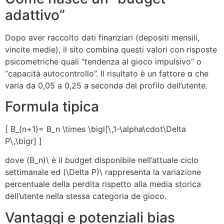
adattivo”
Dopo aver raccolto dati finanziari (depositi mensili,
vincite medie), il sito combina questi valori con risposte
psicometriche quali “tendenza al gioco impulsivo” o
“capacità autocontrollo”. Il risultato è un fattore α che
varia da 0,05 a 0,25 a seconda del profilo dell’utente.
Formula tipica
[ B_{n+1}= B_n \times \bigl[\,1-\alpha\cdot\Delta
P\,\bigr] ]
dove (B_n)\ è il budget disponibile nell’attuale ciclo
settimanale ed (\Delta P)\ rappresenta la variazione
percentuale della perdita rispetto alla media storica
dell’utente nella stessa categoria de gioco.
Vantaggi e potenziali bias