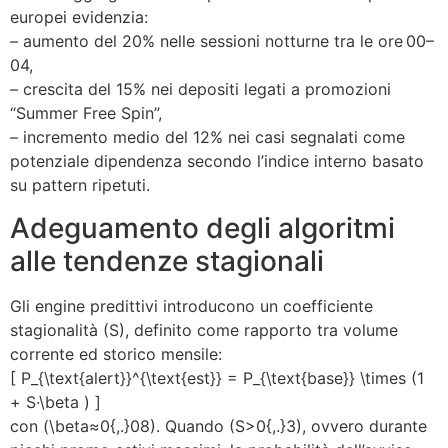
europei evidenzia:
– aumento del 20% nelle sessioni notturne tra le ore 00–
04,
– crescita del 15% nei depositi legati a promozioni
“Summer Free Spin”,
– incremento medio del 12% nei casi segnalati come
potenziale dipendenza secondo l’indice interno basato
su pattern ripetuti.
Adeguamento degli algoritmi
alle tendenze stagionali
Gli engine predittivi introducono un coefficiente
stagionalità (S), definito come rapporto tra volume
corrente ed storico mensile:
[ P_{\text{alert}}^{\text{est}} = P_{\text{base}} \times (1
+ S·\beta ) ]
con (\beta≈0{,.}08). Quando (S>0{,.}3), ovvero durante