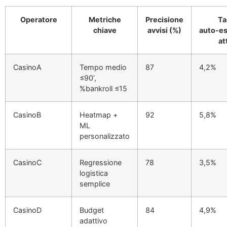
Operatore
Metriche
Precisione
Ta
chiave
avvisi (%)
auto‑es
at
CasinoA
Tempo medio
87
4,2%
≤90’,
%bankroll ≤15
CasinoB
Heatmap +
92
5,8%
ML
personalizzato
CasinoC
Regressione
78
3,5%
logistica
semplice
CasinoD
Budget
84
4,9%
adattivo