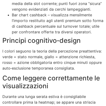
media della slot corrente; punti fuori zona “sicura”
vengono evidenziati da cerchi lampeggianti.
Bar chart cashback – visualizza mensilmente
l’importo restituito agli utenti premium sotto forma
di cashback percentuale sul turnover totale; utile
per confrontare offerte tra diversi operatori.
Principi cognitivo‑design
I colori seguono la teoria della percezione preattentiva:
verde = stato normale, giallo = attenzione richiesta,
rosso = azione obbligatoria entro cinque minuti oppure
auto‑esclusione temporanea consigliata.
Come leggere correttamente le
visualizzazioni
Durante una lunga serata estiva è consigliabile
controllare prima la heatmap; se appare una striscia