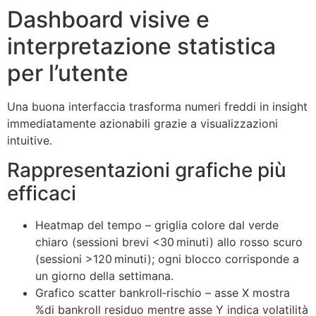
Dashboard visive e
interpretazione statistica
per l’utente
Una buona interfaccia trasforma numeri freddi in insight
immediatamente azionabili grazie a visualizzazioni
intuitive.
Rappresentazioni grafiche più
efficaci
Heatmap del tempo – griglia colore dal verde
chiaro (sessioni brevi <30 minuti) allo rosso scuro
(sessioni >120 minuti); ogni blocco corrisponde a
un giorno della settimana.
Grafico scatter bankroll‑rischio – asse X mostra
%di bankroll residuo mentre asse Y indica volatilità