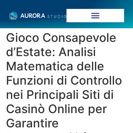
Gioco Consapevole
d’Estate: Analisi
Matematica delle
Funzioni di Controllo
nei Principali Siti di
Casinò Online per
Garantire