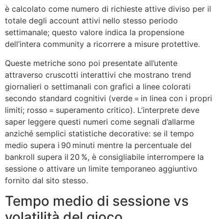
è calcolato come numero di richieste attive diviso per il
totale degli account attivi nello stesso periodo
settimanale; questo valore indica la propensione
dell’intera community a ricorrere a misure protettive.
Queste metriche sono poi presentate all’utente
attraverso cruscotti interattivi che mostrano trend
giornalieri o settimanali con grafici a linee colorati
secondo standard cognitivi (verde = in linea con i propri
limiti; rosso = superamento critico). L’interprete deve
saper leggere questi numeri come segnali d’allarme
anziché semplici statistiche decorative: se il tempo
medio supera i 90 minuti mentre la percentuale del
bankroll supera il 20 %, è consigliabile interrompere la
sessione o attivare un limite temporaneo aggiuntivo
fornito dal sito stesso.
Tempo medio di sessione vs
volatilità del gioco