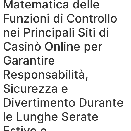
Matematica delle
Funzioni di Controllo
nei Principali Siti di
Casinò Online per
Garantire
Responsabilità,
Sicurezza e
Divertimento Durante
le Lunghe Serate
Estive e