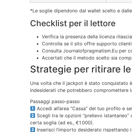
*Le soglie dipendono dal wallet scelto e dalle
Checklist per il lettore
Verifica la presenza della licenza rilas
Controlla se il sito offre supporto clie
Consulta Journalofpragmatism.Eu per con
Accertati che il metodo scelto sia compa
Strategie per ritirare l
Una volta che il jackpot è stato conquistato è
indesiderati che potrebbero compromettere la
Passaggi passo‑passo
Accedi all’area “Cassa” del tuo profilo e se
Scegli tra le opzioni “prelievo istantaneo” 
certa soglia (ad es., €1 000).
Inserisci l’importo desiderato rispettando i 