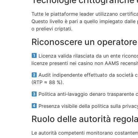
Tecnologie crittografiche 
Tutte le piattaforme leader utilizzano certific
Questo livello è pari a quello impiegato dalle
o prelievi criptati.
Riconoscere un operatore 
Licenza valida rilasciata da un ente ricono
licenze presenti nei casino non AAMS recensit
Audit indipendente effettuato da società 
(RTP ≈ 88 %).
Politica anti‑lavaggio denaro trasparente 
Presenza visibile della politica sulla pri
Ruolo delle autorità regol
Le autorità competenti monitorano costantemente