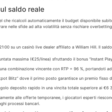
l saldo reale
el che ricalcoli automaticamente il budget disponibile sub
e nelle sfide ad alta volatilità senza rischiare overbetting
1:00 su un casinò live dealer affiliato a William Hill. Il s
ntata massima (€25/linea) sfruttando il bonus “Instant Play
ni una combinazione vincente con RTP = 96 %, portandoti ad
kpot Blitz” dove il primo posto garantisce un premio fisso 
ngolo deposito rapido in una vincita totale superiore ai €6 
eamente alle offerte temporanee, i giocatori esperti riescon
ghi processi bancari.