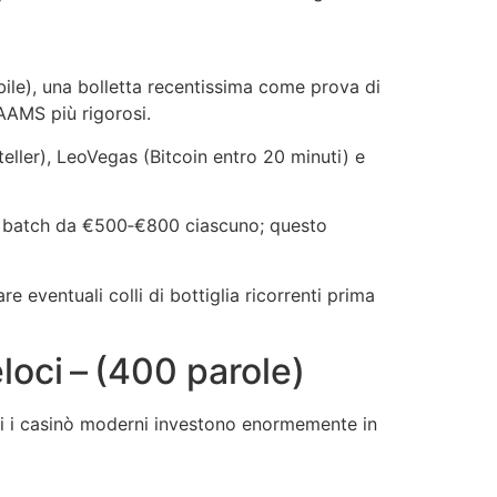
ile), una bolletta recentissima come prova di
AAMS più rigorosi.
teller), LeoVegas (Bitcoin entro 20 minuti) e
 in batch da €500‑€800 ciascuno; questo
re eventuali colli di bottiglia ricorrenti prima
loci – (400 parole)
tti i casinò moderni investono enormemente in