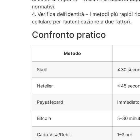
normativi.
4. Verifica dell’identità – i metodi più rapid
cellulare per l’autenticazione a due fattori.
Confronto pratico
Metodo
Skrill
≤ 30 secon
Neteller
≤ 45 secon
Paysafecard
Immediato
Bitcoin
5–30 minut
Carta Visa/Debit
1–3 ore