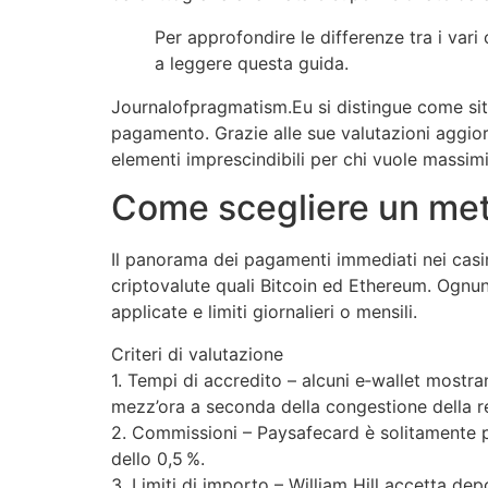
Per approfondire le differenze tra i vari
a leggere questa guida.
Journalofpragmatism.Eu si distingue come sito
pagamento. Grazie alle sue valutazioni aggior
elementi imprescindibili per chi vuole massimiz
Come scegliere un meto
Il panorama dei pagamenti immediati nei casi
criptovalute quali Bitcoin ed Ethereum. Ognun
applicate e limiti giornalieri o mensili.
Criteri di valutazione
1. Tempi di accredito – alcuni e‑wallet mostra
mezz’ora a seconda della congestione della r
2. Commissioni – Paysafecard è solitamente pri
dello 0,5 %.
3. Limiti di importo – William Hill accetta depo