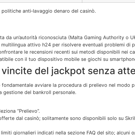
 politiche anti‑lavaggio denaro del casinò.
ciata da un’autorità riconosciuta (Malta Gaming Authority 
nti multilingua attivo h24 per risolvere eventuali problemi 
frontare le recensioni recenti sui metodi disponibili nei c
tibile con il tuo dispositivo mobile se giochi su smartphone
e vincite del jackpot senza att
 fondamentale avviare la procedura di prelievo nel modo più 
 gestione del bankroll personale.
leziona “Prelievo”.
offerte dal casinò; solitamente sono disponibili solo su Skr
limiti giornalieri indicati nella sezione FAQ del sito; alcun