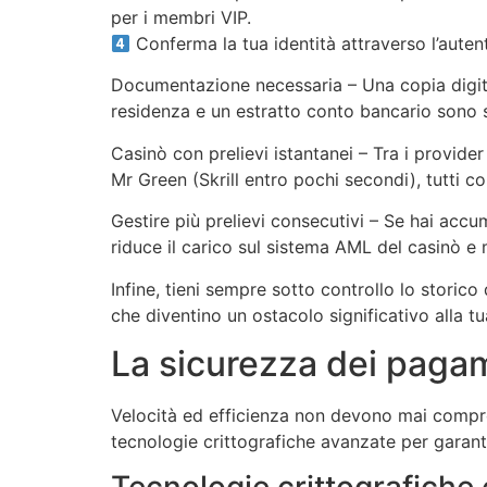
per i membri VIP.
Conferma la tua identità attraverso l’auten
Documentazione necessaria – Una copia digita
residenza e un estratto conto bancario sono s
Casinò con prelievi istantanei – Tra i provide
Mr Green (Skrill entro pochi secondi), tutti con
Gestire più prelievi consecutivi – Se hai acc
riduce il carico sul sistema AML del casinò e m
Infine, tieni sempre sotto controllo lo storico 
che diventino un ostacolo significativo alla tu
La sicurezza dei pagame
Velocità ed efficienza non devono mai comprom
tecnologie crittografiche avanzate per garanti