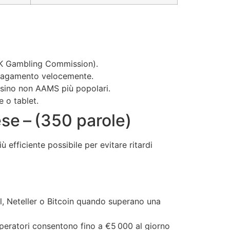
o UK Gambling Commission).
di pagamento velocemente.
asino non AAMS più popolari.
 o tablet.
ese – (350 parole)
efficiente possibile per evitare ritardi
ill, Neteller o Bitcoin quando superano una
i operatori consentono fino a €5 000 al giorno