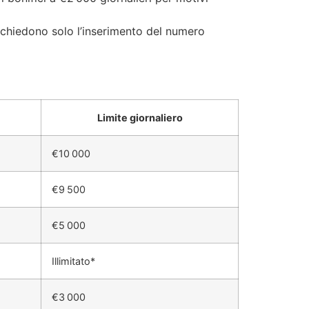
richiedono solo l’inserimento del numero
Limite giornaliero
€10 000
€9 500
€5 000
Illimitato*
€3 000