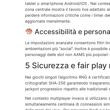
tablet o smartphone Android/iOS . Nei contest
zona centrale mostra il tavolo live adattato 
perdere informazioni critiche come i timer de
aggiornate mensilmente.
Accessibilità e persona
Le impostazioni avanzate consentono filtri lin
ambientazioni più “social”. Inoltre è possibile
personaggi delle slot non AAMS più popolari 
5 Sicurezza e fair play
Nei giochi singoli l’algoritmo RNG è certific
crittografati SHA‑256 garantendo trasparenza 
jackpot progressivo rispetto alle tradizionali
Nel contesto multiplayer invece si utilizzano s
simultaneamente centinaia di connessioni sim