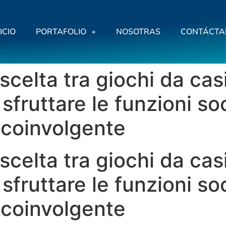
ICIO
PORTAFOLIO
NOSOTRAS
CONTÁCTA
scelta tra giochi da cas
sfruttare le funzioni soc
 coinvolgente
scelta tra giochi da cas
sfruttare le funzioni soc
 coinvolgente