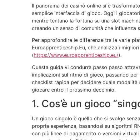
Il panorama dei casinò online si è trasformato
semplice interfaccia di gioco. Oggi i giocator
mentre tentano la fortuna su una slot machine a
creando un senso di comunità che influenza sia
Per approfondire le differenze tra le varie pia
Euroapprenticeship.Eu, che analizza i migliori
(
https://www.euroapprenticeship.eu/
).
Questa guida vi condurrà passo passo attraverso
implicazioni sul ritmo di gioco, passando per 
checklist rapida per decidere quale modalità s
giocare entro il prossimo decennio.
1. Cos’è un gioco “sing
Un gioco singolo è quello che si svolge senza 
propria esperienza, basandosi su algoritmi R
con più linee di pagamento o versioni virtuali