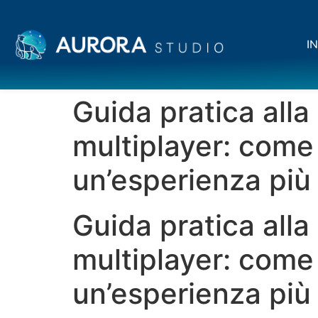
IN
Guida pratica alla 
multiplayer: come 
un’esperienza più
Guida pratica alla 
multiplayer: come 
un’esperienza più