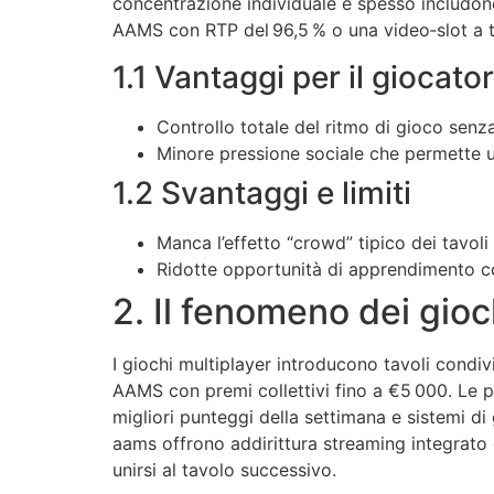
concentrazione individuale e spesso includono
AAMS con RTP del 96,5 % o una video‑slot a t
1.1 Vantaggi per il giocator
Controllo totale del ritmo di gioco senza
Minore pressione sociale che permette u
1.2 Svantaggi e limiti
Manca l’effetto “crowd” tipico dei tavoli
Ridotte opportunità di apprendimento co
2. Il fenomeno dei gioch
I giochi multiplayer introducono tavoli condiv
AAMS con premi collettivi fino a €5 000. Le 
migliori punteggi della settimana e sistemi di 
aams offrono addirittura streaming integrato 
unirsi al tavolo successivo.