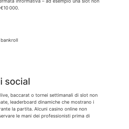
chermata informativa – ad esempio una slot non
 €10 000.
 bankroll
i social
ive, baccarat o tornei settimanali di slot non
imate, leaderboard dinamiche che mostrano i
rante la partita. Alcuni casino online non
ervare le mani dei professionisti prima di