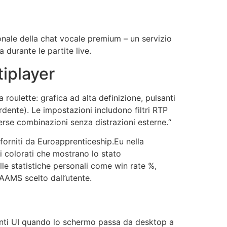
onale della chat vocale premium – un servizio
 durante le partite live.
tiplayer
 roulette: grafica ad alta definizione, pulsanti
erdente). Le impostazioni includono filtri RTP
iverse combinazioni senza distrazioni esterne.“
 forniti da Euroapprenticeship.Eu nella
i colorati che mostrano lo stato
lle statistiche personali come win rate %,
AAMS scelto dall’utente.
nti UI quando lo schermo passa da desktop a