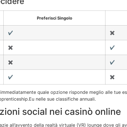
ecidere
Preferisci Singolo
✔
✖
✖
✔
✖
✔
✔
✖
e immediatamente quale opzione risponde meglio alle tue esi
prenticeship.Eu nelle sue classifiche annuali.
zioni social nei casinò online
azie all’avvento della realtà virtuale (VR) lounge dove gli