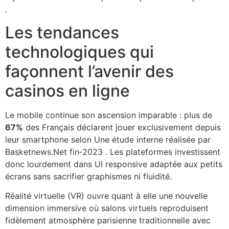
.
Les tendances
technologiques qui
façonnent l’avenir des
casinos en ligne
Le mobile continue son ascension imparable : plus de
67%
des Français déclarent jouer exclusivement depuis
leur smartphone selon Une étude interne réalisée par
Basketnews.Net fin‑2023 . Les plateformes investissent
donc lourdement dans UI responsive adaptée aux petits
écrans sans sacrifier graphismes ni fluidité.
Réalité virtuelle (VR) ouvre quant à elle une nouvelle
dimension immersive où salons virtuels reproduisent
fidèlement atmosphère parisienne traditionnelle avec