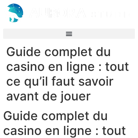
Guide complet du
casino en ligne : tout
ce qu’il faut savoir
avant de jouer
Guide complet du
casino en ligne : tout