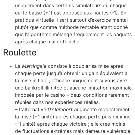
uniquement dans certains simulateurs où chaque
carte basse (+1) est opposée aux hautes (-1). En
pratique virtuelle il sert surtout d’exercice mental
plutôt que comme méthode rentable étant donné
que l’algorithme mélange fréquemment les paquets
après chaque main officielle.
Roulette
La
Martingale
consiste à doubler sa mise après
chaque perte jusqu’à obtenir un gain équivalent à
la mise initiale ; efficace uniquement si vous avez
une bankroll illimitée et aucune limitation maximale
imposée par le casino – deux conditions rarement
réunies dans nos expériences réelles.
– L’alternative
D’Alembert
augmente modestement
la mise (+1 unité) après chaque perte puis diminue
(-1 unité) après chaque victoire ; elle crée moins
de fluctuations extrêmes mais demeure vulnérable