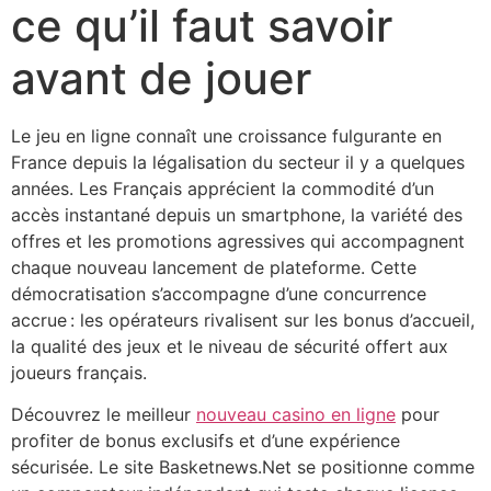
ce qu’il faut savoir
avant de jouer
Le jeu en ligne connaît une croissance fulgurante en
France depuis la légalisation du secteur il y a quelques
années. Les Français apprécient la commodité d’un
accès instantané depuis un smartphone, la variété des
offres et les promotions agressives qui accompagnent
chaque nouveau lancement de plateforme. Cette
démocratisation s’accompagne d’une concurrence
accrue : les opérateurs rivalisent sur les bonus d’accueil,
la qualité des jeux et le niveau de sécurité offert aux
joueurs français.
Découvrez le meilleur
nouveau casino en ligne
pour
profiter de bonus exclusifs et d’une expérience
sécurisée. Le site Basketnews.Net se positionne comme