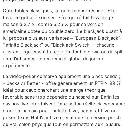
Côté tables classiques, la roulette européenne reste
favorite grâce à son seul zéro qui réduit l’avantage
maison à 2,7 %, contre 5,26 % pour sa version
américaine dotée du double zéro. Le blackjack quant à
lui propose plusieurs variantes – “European Blackjack”,
“Infinite Blackjack” ou “Blackjack Switch” – chacune
ajustant légèrement la règle du double down ou du split
afin d’influencer le rendement global du joueur
expérimenté.
Le vidéo‑poker conserve également une place solide ;
« Jacks or Better » offre généralement un RTP > 99 %,
idéal pour ceux cherchant une marge théorique
favorable sans trop dépendre du hasard pur. Enfin les
casinos live introduisent l’interaction réelle via webcam :
croupier humain pour roulette Live, baccarat Live ou
poker Texas Hold’em Live créent une immersion proche
du vrai salon physique tout en permettant aux joueurs