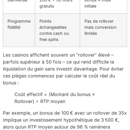
gratuits
initiale
Programme
Points
Pas de rollover
fidélité
échangeables
mais conversion
contre cash ou
limitée
free spins
Les casinos affichent souvent un “rollover” élevé –
parfois supérieur à 50 fois – ce qui rend difficile la
liquidation du gain sans investir davantage. Pour éviter
ces pièges commencez par calculer le coût réel du
bonus :
Coût effectif = (Montant du bonus ×
Rollover) ÷ RTP moyen
Par exemple, un bonus de 100 € avec un rollover de 35x
implique un investissement hypothétique de 3 500 €,
alors qu’un RTP moyen autour de 96 % ramènera