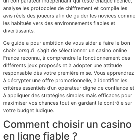
un comparateur indépendant qui teste chaque licence,
analyse les protocoles de chiffrement et compile les
avis réels des joueurs afin de guider les novices comme
les habitués vers des environnements fiables et
divertissants.
Ce guide a pour ambition de vous aider à faire le bon
choix lorsqu’il s’agit de sélectionner un casino online
France reconnu, à comprendre le fonctionnement des
différents jeux proposés et à adopter une attitude
responsable dès votre première mise. Vous apprendrez
à décrypter une offre promotionnelle, à identifier les
critères essentiels d’un opérateur digne de confiance et
à appliquer des stratégies simples mais efficaces pour
maximiser vos chances tout en gardant le contrôle sur
votre budget ludique.
Comment choisir un casino
en ligne fiable ?