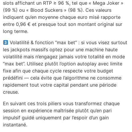
slots affichant un RTP ≥ 96 %, tel que « Mega Joker »
(99 %) ou « Blood Suckers » (98 %). Ces valeurs
indiquent qu’en moyenne chaque euro misé rapporte
entre 0,96 € et presque tout son montant original sur
long terme.
Volatilité & fonction “max bet” : si vous visez surtout
les jackpots massifs optez pour une machine haute
volatilité mais n’engagez jamais votre totalité en mode
“max bet”. Utilisez plutôt l’option autoplay avec limite
fixe afin que chaque cycle respecte votre budget
prédéfini — cela évite que l’algorithme ne consomme
rapidement tout votre capital pendant une période
creuse.
En suivant ces trois piliers vous transformez chaque
session en expérience maîtrisée plutôt qu’en pari
impulsif guidé uniquement par l’espoir d’un gain
instantané.