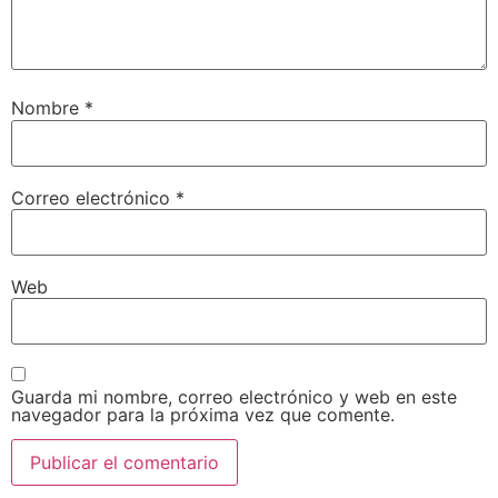
Nombre
*
Correo electrónico
*
Web
Guarda mi nombre, correo electrónico y web en este
navegador para la próxima vez que comente.