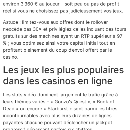
environ 3 360 € au joueur – soit peu ou pas de profit
réel si vous ne choisissez pas judicieusement vos jeux.
Astuce : limitez-vous aux offres dont le rollover
n’excède pas 30× et privilégiez celles incluant des tours
gratuits sur des machines ayant un RTP supérieur à 97
% ; vous optimisez ainsi votre capital initial tout en
profitant pleinement du coup d’envoi offert par le
casino.
Les jeux les plus populaires
dans les casinos en ligne
Les slots vidéo dominent largement le trafic grâce à
leurs thèmes variés – « Gonzo’s Quest », « Book of
Dead » ou encore « Starburst » sont parmi les titres
incontournables avec plusieurs dizaines de lignes
payantes chacune pouvant déclencher un jackpot
progressif dépassant parfois six chiffres.