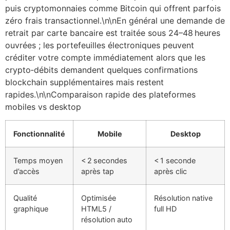
puis cryptomonnaies comme Bitcoin qui offrent parfois
zéro frais transactionnel.\n\nEn général une demande de
retrait par carte bancaire est traitée sous 24–48 heures
ouvrées ; les portefeuilles électroniques peuvent
créditer votre compte immédiatement alors que les
crypto‑débits demandent quelques confirmations
blockchain supplémentaires mais restent
rapides.\n\nComparaison rapide des plateformes
mobiles vs desktop
Fonctionnalité
Mobile
Desktop
Temps moyen
< 2 secondes
< 1 seconde
d’accès
après tap
après clic
Qualité
Optimisée
Résolution native
graphique
HTML5 /
full HD
résolution auto