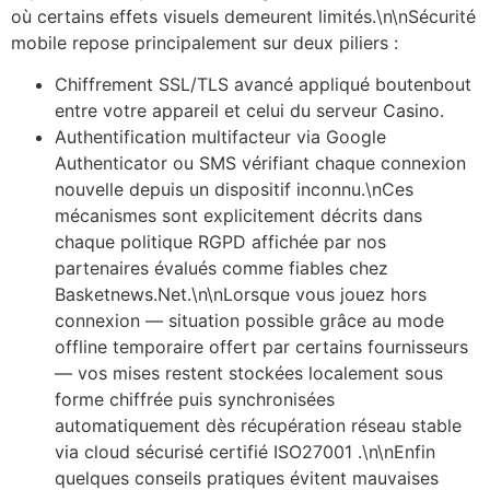
où certains effets visuels demeurent limités.\n\nSécurité
mobile repose principalement sur deux piliers :
Chiffrement SSL/TLS avancé appliqué bout­en­bout
entre votre appareil et celui du serveur Casino.
Authentification multifacteur via Google
Authenticator ou SMS vérifiant chaque connexion
nouvelle depuis un dispositif inconnu.\nCes
mécanismes sont explicitement décrits dans
chaque politique RGPD affichée par nos
partenaires évalués comme fiables chez
Basketnews.Net.\n\nLorsque vous jouez hors
connexion — situation possible grâce au mode
offline temporaire offert par certains fournisseurs
— vos mises restent stockées localement sous
forme chiffrée puis synchronisées
automatiquement dès récupération réseau stable
via cloud sécurisé certifié ISO27001 .\n\nEnfin
quelques conseils pratiques évitent mauvaises