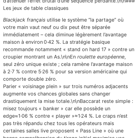
d’atténuer l’effet brutal d’une séquence perdante.\n\n###
Les jeux de table classiques
Blackjack français
utilise le système “la partage” où
votre main vaut neuf ou dix peut être séparée
immédiatement – cela diminue légèrement l’avantage
maison à environ 0·42 %. La stratégie basique
recommande notamment « stand on hard 17 » contre un
croupier montrant un As.\n\nEn
roulette européenne
,
seul zéro unique existe ; cela ramène l’avantage maison
à 2·7 % contre 5·26 % pour sa version américaine qui
comporte double zéro.
Parier « voisinage plein » sur trois numéros adjacents
augmente vos chances globales sans changer
drastiquement la mise totale.\n\nBaccarat reste simple :
misez toujours « banker » car elle possède un
edge≈1·06 % contre « player »≈1·24 %. Le craps n’est
pas très répandu chez tous les opérateurs mais
certaines salles live proposent « Pass Line » où une
bonne compréhension du tirage initial maximise vos