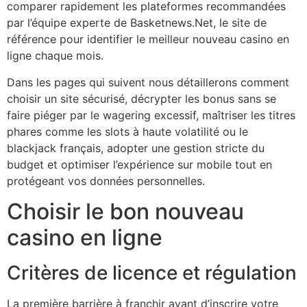
comparer rapidement les plateformes recommandées
par l’équipe experte de Basketnews.Net, le site de
référence pour identifier le meilleur nouveau casino en
ligne chaque mois.
Dans les pages qui suivent nous détaillerons comment
choisir un site sécurisé, décrypter les bonus sans se
faire piéger par le wagering excessif, maîtriser les titres
phares comme les slots à haute volatilité ou le
blackjack français, adopter une gestion stricte du
budget et optimiser l’expérience sur mobile tout en
protégeant vos données personnelles.
Choisir le bon nouveau
casino en ligne
Critères de licence et régulation
La première barrière à franchir avant d’inscrire votre