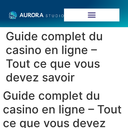
Guide complet du
casino en ligne –
Tout ce que vous
devez savoir
Guide complet du
casino en ligne – Tout
ce que vous devez