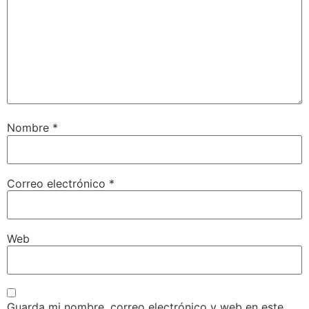
Nombre
*
Correo electrónico
*
Web
Guarda mi nombre, correo electrónico y web en este