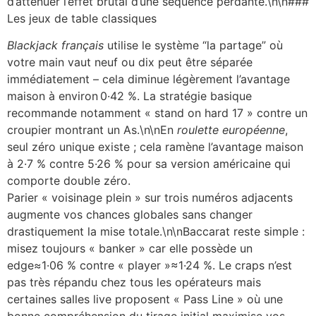
d’atténuer l’effet brutal d’une séquence perdante.\n\n###
Les jeux de table classiques
Blackjack français
utilise le système “la partage” où
votre main vaut neuf ou dix peut être séparée
immédiatement – cela diminue légèrement l’avantage
maison à environ 0·42 %. La stratégie basique
recommande notamment « stand on hard 17 » contre un
croupier montrant un As.\n\nEn
roulette européenne
,
seul zéro unique existe ; cela ramène l’avantage maison
à 2·7 % contre 5·26 % pour sa version américaine qui
comporte double zéro.
Parier « voisinage plein » sur trois numéros adjacents
augmente vos chances globales sans changer
drastiquement la mise totale.\n\nBaccarat reste simple :
misez toujours « banker » car elle possède un
edge≈1·06 % contre « player »≈1·24 %. Le craps n’est
pas très répandu chez tous les opérateurs mais
certaines salles live proposent « Pass Line » où une
bonne compréhension du tirage initial maximise vos