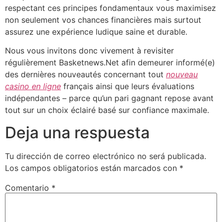
respectant ces principes fondamentaux vous maximisez
non seulement vos chances financières mais surtout
assurez une expérience ludique saine et durable.​
Nous vous invitons donc vivement à revisiter
régulièrement Basketnews.Net afin demeurer informé(e)
des dernières nouveautés concernant tout
nouveau
casino en ligne
français ainsi que leurs évaluations
indépendantes – parce qu’un pari gagnant repose avant
tout sur un choix éclairé basé sur confiance maximale.​
Deja una respuesta
Tu dirección de correo electrónico no será publicada.
Los campos obligatorios están marcados con
*
Comentario
*