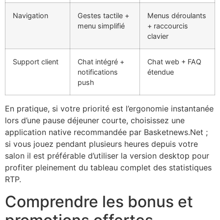
Navigation
Gestes tactile +
Menus déroulants
menu simplifié
+ raccourcis
clavier
Support client
Chat intégré +
Chat web + FAQ
notifications
étendue
push
En pratique, si votre priorité est l’ergonomie instantanée
lors d’une pause déjeuner courte, choisissez une
application native recommandée par Basketnews.Net ;
si vous jouez pendant plusieurs heures depuis votre
salon il est préférable d’utiliser la version desktop pour
profiter pleinement du tableau complet des statistiques
RTP.
Comprendre les bonus et