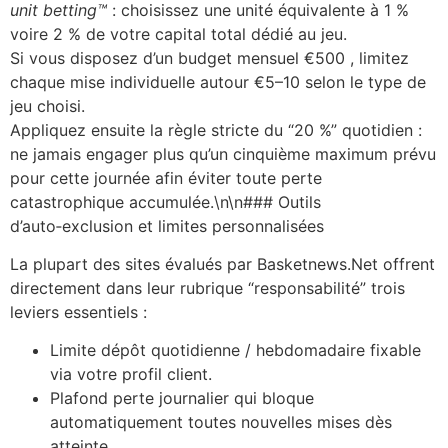
unit betting™
: choisissez une unité équivalente à 1 %
voire 2 % de votre capital total dédié au jeu.
Si vous disposez d’un budget mensuel €500 , limitez
chaque mise individuelle autour €5–10 selon le type de
jeu choisi.
Appliquez ensuite la règle stricte du “20 %” quotidien :
ne jamais engager plus qu’un cinquième maximum prévu
pour cette journée afin éviter toute perte
catastrophique accumulée.\n\n### Outils
d’auto‑exclusion et limites personnalisées
La plupart des sites évalués par Basketnews.Net offrent
directement dans leur rubrique “responsabilité” trois
leviers essentiels :
Limite dépôt quotidienne / hebdomadaire fixable
via votre profil client.
Plafond perte journalier qui bloque
automatiquement toutes nouvelles mises dès
atteinte.