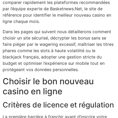
comparer rapidement les plateformes recommandées
par l’équipe experte de Basketnews.Net, le site de
référence pour identifier le meilleur nouveau casino en
ligne chaque mois.
Dans les pages qui suivent nous détaillerons comment
choisir un site sécurisé, décrypter les bonus sans se
faire piéger par le wagering excessif, maîtriser les titres
phares comme les slots à haute volatilité ou le
blackjack français, adopter une gestion stricte du
budget et optimiser l’expérience sur mobile tout en
protégeant vos données personnelles.
Choisir le bon nouveau
casino en ligne
Critères de licence et régulation
La première barrière à franchir avant d’inscrire votre