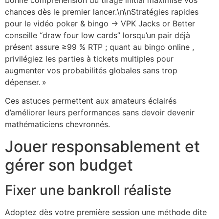
chances dès le premier lancer.\n\nStratégies rapides
pour le vidéo poker & bingo → VPK Jacks or Better
conseille “draw four low cards” lorsqu’un pair déjà
présent assure ≥99 % RTP ; quant au bingo online ,
privilégiez les parties à tickets multiples pour
augmenter vos probabilités globales sans trop
dépenser. »
Ces astuces permettent aux amateurs éclairés
d’améliorer leurs performances sans devoir devenir
mathématiciens chevronnés.
Jouer responsablement et
gérer son budget
Fixer une bankroll réaliste
Adoptez dès votre première session une méthode dite