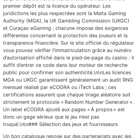
premier dépôt est la licence du opérateur. Les
juridictions les plus respectées sont la Malta Gaming
Authority (MGA), la UK Gambling Commission (UKGC)
et Curaçao eGaming ; chacune impose des exigences
différentes concernant la protection des joueurs et la
transparence financière. Sur le site officiel du régulateur
vous pouvez vérifier l’immatriculation grâce au numéro
d’autorisation affiché dans le pied‑de‑page du casino : il
suffit d’entrer ce code dans leur moteur de recherche
public pour confirmer son authenticité.\n\nLes licences
MGA ou UKGC garantissent généralement un audit RNG
mensuel réalisé par eCOGRA ou iTech Labs ; ces
certifications assurent que chaque tirage aléatoire suit
strictement le protocole « Random Number Generator ».
Un label eCOGRA ajouté aux pages « À propos » est
donc un gage sérieux que le jeu n’est pas
truqué.\n\n### Sélection des jeux et fournisseurs
Un bon catalogue repose sur des partenariats avec les