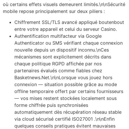
où certains effets visuels demeurent limités.\n\nSécurité
mobile repose principalement sur deux piliers :
Chiffrement SSL/TLS avancé appliqué bout­en­bout
entre votre appareil et celui du serveur Casino.
Authentification multifacteur via Google
Authenticator ou SMS vérifiant chaque connexion
nouvelle depuis un dispositif inconnu.\nCes
mécanismes sont explicitement décrits dans
chaque politique RGPD affichée par nos
partenaires évalués comme fiables chez
Basketnews.Net.\n\nLorsque vous jouez hors
connexion — situation possible grâce au mode
offline temporaire offert par certains fournisseurs
— vos mises restent stockées localement sous
forme chiffrée puis synchronisées
automatiquement dès récupération réseau stable
via cloud sécurisé certifié ISO27001 .\n\nEnfin
quelques conseils pratiques évitent mauvaises