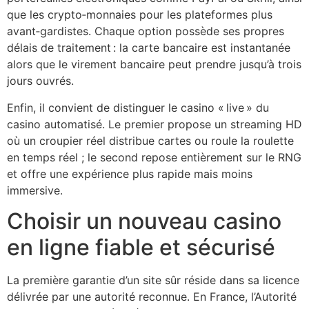
que les crypto‑monnaies pour les plateformes plus
avant‑gardistes. Chaque option possède ses propres
délais de traitement : la carte bancaire est instantanée
alors que le virement bancaire peut prendre jusqu’à trois
jours ouvrés.
Enfin, il convient de distinguer le casino « live » du
casino automatisé. Le premier propose un streaming HD
où un croupier réel distribue cartes ou roule la roulette
en temps réel ; le second repose entièrement sur le RNG
et offre une expérience plus rapide mais moins
immersive.
Choisir un nouveau casino
en ligne fiable et sécurisé
La première garantie d’un site sûr réside dans sa licence
délivrée par une autorité reconnue. En France, l’Autorité