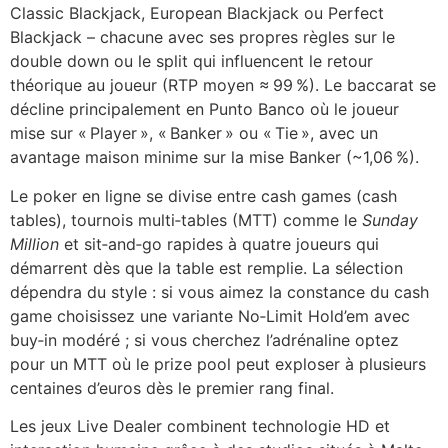
Classic Blackjack, European Blackjack ou Perfect
Blackjack – chacune avec ses propres règles sur le
double down ou le split qui influencent le retour
théorique au joueur (RTP moyen ≈ 99 %). Le baccarat se
décline principalement en Punto Banco où le joueur
mise sur « Player », « Banker » ou « Tie », avec un
avantage maison minime sur la mise Banker (~1,06 %).
Le poker en ligne se divise entre cash games (cash
tables), tournois multi‑tables (MTT) comme le
Sunday
Million
et sit‑and‑go rapides à quatre joueurs qui
démarrent dès que la table est remplie. La sélection
dépendra du style : si vous aimez la constance du cash
game choisissez une variante No‑Limit Hold’em avec
buy‑in modéré ; si vous cherchez l’adrénaline optez
pour un MTT où le prize pool peut exploser à plusieurs
centaines d’euros dès le premier rang final.
Les jeux Live Dealer combinent technologie HD et