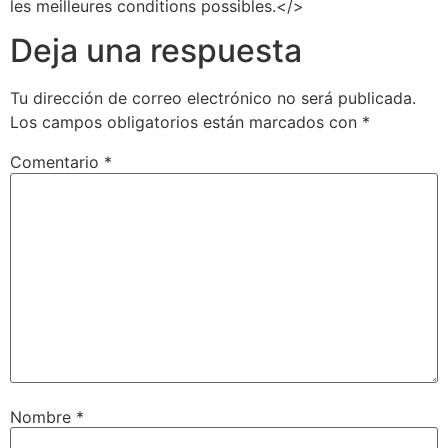
les meilleures conditions possibles.</>
Deja una respuesta
Tu dirección de correo electrónico no será publicada.
Los campos obligatorios están marcados con
*
Comentario
*
Nombre
*