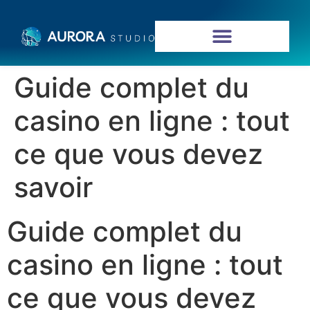
Guide complet du
casino en ligne : tout
ce que vous devez
savoir
Guide complet du
casino en ligne : tout
ce que vous devez