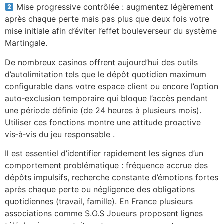
Mise progressive contrôlée : augmentez légèrement
après chaque perte mais pas plus que deux fois votre
mise initiale afin d’éviter l’effet bouleverseur du système
Martingale.
De nombreux casinos offrent aujourd’hui des outils
d’autolimitation tels que le dépôt quotidien maximum
configurable dans votre espace client ou encore l’option
auto‑exclusion temporaire qui bloque l’accès pendant
une période définie (de 24 heures à plusieurs mois).
Utiliser ces fonctions montre une attitude proactive
vis‑à‑vis du jeu responsable .
Il est essentiel d’identifier rapidement les signes d’un
comportement problématique : fréquence accrue des
dépôts impulsifs, recherche constante d’émotions fortes
après chaque perte ou négligence des obligations
quotidiennes (travail, famille). En France plusieurs
associations comme S.O.S Joueurs proposent lignes