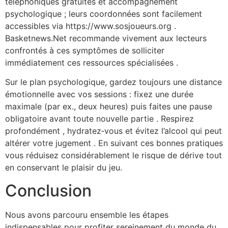
téléphoniques gratuites et accompagnement
psychologique ; leurs coordonnées sont facilement
accessibles via https://www.sosjoueurs.org .
Basketnews.Net recommande vivement aux lecteurs
confrontés à ces symptômes de solliciter
immédiatement ces ressources spécialisées .
Sur le plan psychologique, gardez toujours une distance
émotionnelle avec vos sessions : fixez une durée
maximale (par ex., deux heures) puis faites une pause
obligatoire avant toute nouvelle partie . Respirez
profondément , hydratez‑vous et évitez l’alcool qui peut
altérer votre jugement . En suivant ces bonnes pratiques
vous réduisez considérablement le risque de dérive tout
en conservant le plaisir du jeu.
Conclusion
Nous avons parcouru ensemble les étapes
indispensables pour profiter sereinement du monde du