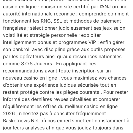
casino en ligne : choisir un site certifié par l’ANJ ou une
autorité internationale reconnue ; comprendre comment
fonctionnent les RNG, SSL et méthodes de paiement
françaises ; sélectionner judicieusement ses jeux selon
volatilité et stratégie personnelle ; exploiter
intelligemment bonus et programmes VIP ; enfin gérer
son bankroll avec discipline grâce aux outils proposés
par les opérateurs ainsi qu’aux ressources nationales
comme S.O.S Joueurs . En appliquant ces
recommandations avant toute inscription sur un
nouveau casino en ligne , vous maximisez vos chances
d’obtenir une expérience ludique sécurisée tout en
restant protégé contre les pièges courants . Pour rester
informé des dernières revues détaillées et comparer
régulièrement les offres du meilleur casino en ligne
2026 , n’hésitez pas à consulter fréquemment
Basketnews.Net où nos experts mettent constamment à
jour leurs analyses afin que vous jouiez toujours dans