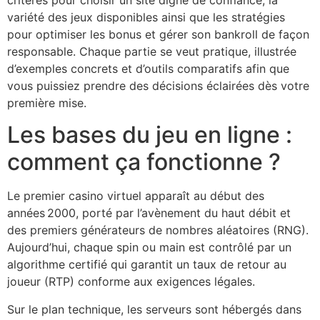
variété des jeux disponibles ainsi que les stratégies
pour optimiser les bonus et gérer son bankroll de façon
responsable. Chaque partie se veut pratique, illustrée
d’exemples concrets et d’outils comparatifs afin que
vous puissiez prendre des décisions éclairées dès votre
première mise.
Les bases du jeu en ligne :
comment ça fonctionne ?
Le premier casino virtuel apparaît au début des
années 2000, porté par l’avènement du haut débit et
des premiers générateurs de nombres aléatoires (RNG).
Aujourd’hui, chaque spin ou main est contrôlé par un
algorithme certifié qui garantit un taux de retour au
joueur (RTP) conforme aux exigences légales.
Sur le plan technique, les serveurs sont hébergés dans