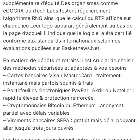
supplémentaire d’équité Des organismes comme
eCOGRA ou iTech Labs testent régulièrement
l’algorithme RNG ainsi que le calcul du RTP affiché sur
chaque jeu Leur logo apparaît généralement au bas de
la page d’accueil il indique que le logiciel a été certifié
conforme aux standards internationaux selon nos
évaluations publiées sur Basketnews.Net.
En matière de dépôts et retraits il est crucial de choisir
des méthodes sécurisées et adaptées à vos besoins
– Cartes bancaires Visa / MasterCard : traitement
instantané mais parfois soumis à frais
– Portefeuilles électroniques PayPal , Skrill ou Neteller :
rapidité élevée & protection renforcée
– Cryptomonnaies Bitcoin ou Ethereum : anonymat
partiel avec délais variables
– Virements bancaires SEPA : gratuit mais délai pouvant
aller jusqu’à trois jours ouvrés
Les frais varient généralement entre zéro et trois pour