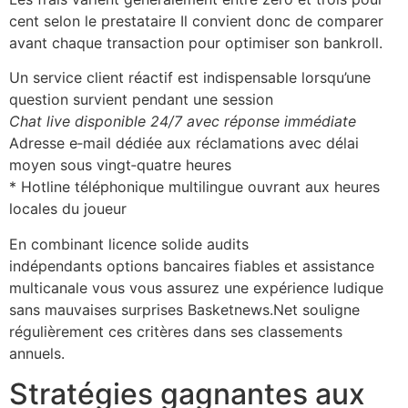
cent selon le prestataire Il convient donc de comparer
avant chaque transaction pour optimiser son bankroll.
Un service client réactif est indispensable lorsqu’une
question survient pendant une session
Chat live disponible 24/7 avec réponse immédiate
Adresse e‑mail dédiée aux réclamations avec délai
moyen sous vingt‑quatre heures
* Hotline téléphonique multilingue ouvrant aux heures
locales du joueur
En combinant licence solide audits
indépendants options bancaires fiables et assistance
multicanale vous vous assurez une expérience ludique
sans mauvaises surprises Basketnews.Net souligne
régulièrement ces critères dans ses classements
annuels.
Stratégies gagnantes aux