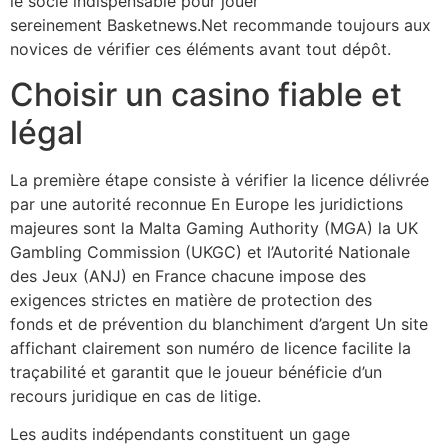
le socle indispensable pour jouer
sereinement Basketnews.Net recommande toujours aux
novices de vérifier ces éléments avant tout dépôt.
Choisir un casino fiable et
légal
La première étape consiste à vérifier la licence délivrée
par une autorité reconnue En Europe les juridictions
majeures sont la Malta Gaming Authority (MGA) la UK
Gambling Commission (UKGC) et l’Autorité Nationale
des Jeux (ANJ) en France chacune impose des
exigences strictes en matière de protection des
fonds et de prévention du blanchiment d’argent Un site
affichant clairement son numéro de licence facilite la
traçabilité et garantit que le joueur bénéficie d’un
recours juridique en cas de litige.
Les audits indépendants constituent un gage