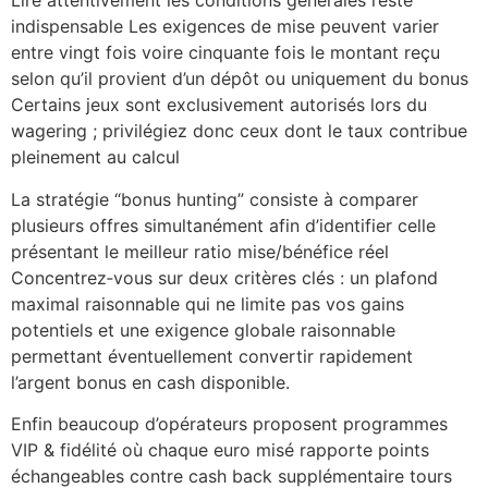
Lire attentivement les conditions générales reste
indispensable​ Les exigences de mise peuvent varier
entre vingt fois voire cinquante fois le montant reçu
selon qu’il provient d’un dépôt ou uniquement du bonus​
Certains jeux sont exclusivement autorisés lors du
wagering ; privilégiez donc ceux dont le taux contribue
pleinement au calcul​
La stratégie “bonus hunting” consiste à comparer
plusieurs offres simultanément afin d’identifier celle
présentant le meilleur ratio mise/bénéfice réel​
Concentrez‑vous sur deux critères clés : un plafond
maximal raisonnable qui ne limite pas vos gains
potentiels ​et une exigence globale raisonnable
permettant éventuellement convertir rapidement
l’argent bonus en cash disponible.​
Enfin beaucoup d’opérateurs proposent programmes
VIP & fidélité où chaque euro misé rapporte points
échangeables contre cash back supplémentaire tours