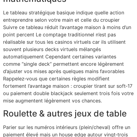
Le tableau stratégique basique indique quelle action
entreprendre selon votre main et celle du croupier​
Suivre ce tableau réduit l’avantage maison à moins d’un
point percent​ Le comptage traditionnel n’est pas
réalisable sur tous les casinos virtuels car ils utilisent
souvent plusieurs decks virtuels mélangés
automatiquement​ Cependant certaines variantes
comme “single deck” permettent encore légèrement
d’ajuster vos mises après quelques mains favorables​
Rappelez‑vous que certaines règles modifient
fortement l’avantage maison : croupier tirant sur soft‑17
ou paiement double blackjack seulement trois fois votre
mise augmentent légèrement vos chances​.
Roulette & autres jeux de table
Parier sur les numéros intérieurs (plein/cheval) offre un
paiement élevé mais un house edge autour vingt‑trois