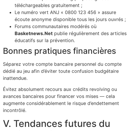
téléchargeables gratuitement ;
Le numéro vert ANJ « 0800 123 456 » assure
écoute anonyme disponible tous les jours ouvrés ;
Forums communautaires modérés où
Basketnews.Net
publie régulièrement des articles
éducatifs sur la prévention.
Bonnes pratiques financières
Séparez votre compte bancaire personnel du compte
dédié au jeu afin d’éviter toute confusion budgétaire
inattendue.
Évitez absolument recours aux crédits revolving ou
avances bancaires pour financer vos mises — cela
augmente considérablement le risque d’endettement
incontrôlé.
V. Tendances futures du