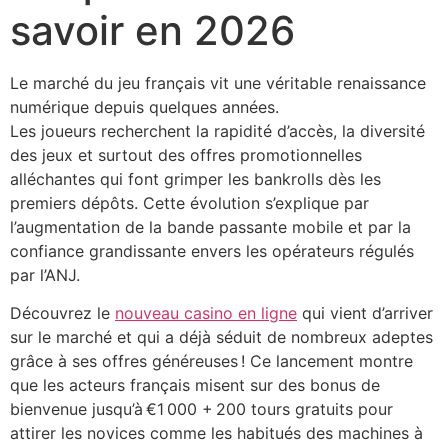
savoir en 2026
Le marché du jeu français vit une véritable renaissance
numérique depuis quelques années.
Les joueurs recherchent la rapidité d’accès, la diversité
des jeux et surtout des offres promotionnelles
alléchantes qui font grimper les bankrolls dès les
premiers dépôts. Cette évolution s’explique par
l’augmentation de la bande passante mobile et par la
confiance grandissante envers les opérateurs régulés
par l’ANJ.
Découvrez le
nouveau casino en ligne
qui vient d’arriver
sur le marché et qui a déjà séduit de nombreux adeptes
grâce à ses offres généreuses ! Ce lancement montre
que les acteurs français misent sur des bonus de
bienvenue jusqu’à €1 000 + 200 tours gratuits pour
attirer les novices comme les habitués des machines à