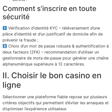
Comment s’inscrire en toute
sécurité
Vérification d’identité KYC – téléversement d’une
pièce d’identité et d’un justificatif de domicile afin de
prévenir la fraude ;
Choix d’un mot de passe robuste & authentification à
deux facteurs (2FA) – recommandation d’utiliser un
gestionnaire de mots‑de‑passe pour générer une chaîne
alphanumérique supérieure à 12 caractères.
II. Choisir le bon casino en
ligne
Sélectionner une plateforme fiable repose sur plusieurs
critères objectifs qui permettent d’éviter les arnaques et
d’optimiser l’expérience utilisateur.