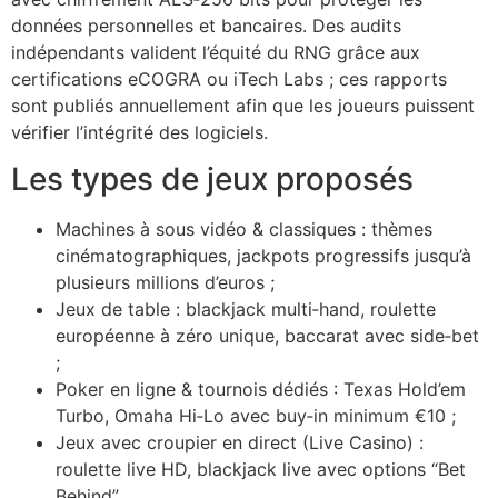
données personnelles et bancaires. Des audits
indépendants valident l’équité du RNG grâce aux
certifications eCOGRA ou iTech Labs ; ces rapports
sont publiés annuellement afin que les joueurs puissent
vérifier l’intégrité des logiciels.
Les types de jeux proposés
Machines à sous vidéo & classiques : thèmes
cinématographiques, jackpots progressifs jusqu’à
plusieurs millions d’euros ;
Jeux de table : blackjack multi‑hand, roulette
européenne à zéro unique, baccarat avec side‑bet
;
Poker en ligne & tournois dédiés : Texas Hold’em
Turbo, Omaha Hi‑Lo avec buy‑in minimum €10 ;
Jeux avec croupier en direct (Live Casino) :
roulette live HD, blackjack live avec options “Bet
Behind”.