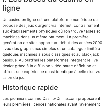
ligne
Un casino en ligne est une plateforme numérique qui
propose des jeux d’argent via internet, contrairement
aux établissements physiques où l’on trouve tables et
machines dans un même bâtiment. La première
génération de sites apparut au début des années 2000
avec des graphismes simples et un catalogue limité à
quelques machines à sous classiques et au blackjack
basique. Aujourd’hui les plateformes intègrent le live
dealer grâce à la diffusion vidéo haute définition et
offrent une expérience quasi‑identique à celle d’un vrai
salon de jeu.
Historique rapide
Les pionniers comme Casino‑Online.com proposèrent
leurs premières licences nationales avant l’avènement