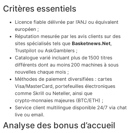
Critères essentiels
Licence fiable délivrée par l’ANJ ou équivalent
européen ;
Réputation mesurée par les avis clients sur des
sites spécialisés tels que
Basketnews.Net
,
Trustpilot ou AskGamblers ;
Catalogue varié incluant plus de 1500 titres
différents dont au moins 200 machines à sous
nouvelles chaque mois ;
Méthodes de paiement diversifiées : cartes
Visa/MasterCard, portefeuilles électroniques
comme Skrill ou Neteller, ainsi que
crypto‑monnaies majeures (BTC/ETH) ;
Service client multilingue disponible 24/7 via chat
live ou email.
Analyse des bonus d’accueil