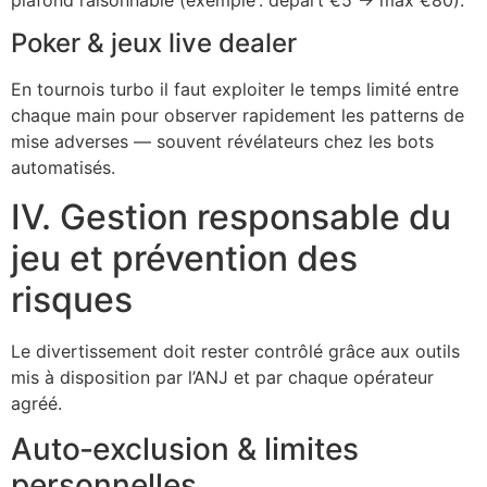
plafond raisonnable (exemple : départ €5 → max €80).
Poker & jeux live dealer
En tournois turbo il faut exploiter le temps limité entre
chaque main pour observer rapidement les patterns de
mise adverses — souvent révélateurs chez les bots
automatisés.
IV. Gestion responsable du
jeu et prévention des
risques
Le divertissement doit rester contrôlé grâce aux outils
mis à disposition par l’ANJ et par chaque opérateur
agréé.
Auto‑exclusion & limites
personnelles