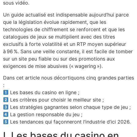
sous vidéo.
Un guide actualisé est indispensable aujourd’hui parce
que la législation évolue rapidement, que les
technologies de chiffrement se renforcent et que les
catalogues de jeux se multiplient avec des titres
exclusifs à forte volatilité et un RTP moyen supérieur
à 96 %. Sans une veille constante, il est facile de tomber
sur un site peu fiable ou sur des promotions aux
exigences de mise abusives (« wagering »).
Dans cet article nous décortiquons cinq grandes parties
:
Les bases du casino en ligne ;
Les critères pour choisir le meilleur site ;
Les stratégies gagnantes selon chaque type de jeu ;
La gestion responsable du jeu ;
Les tendances qui façonneront l’industrie d’ici 2026.
I. Les bases du casino en