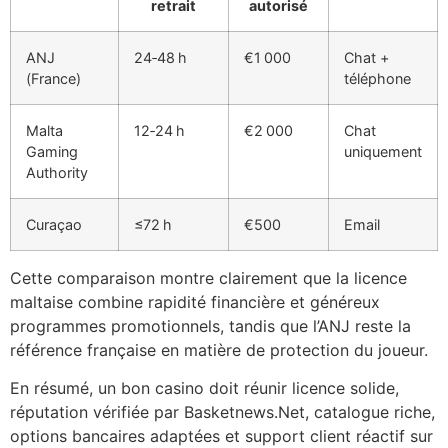
retrait
autorisé
ANJ
24‑48 h
€1 000
Chat +
(France)
téléphone
Malta
12‑24 h
€2 000
Chat
Gaming
uniquement
Authority
Curaçao
≤72 h
€500
Email
Cette comparaison montre clairement que la licence
maltaise combine rapidité financière et généreux
programmes promotionnels, tandis que l’ANJ reste la
référence française en matière de protection du joueur.
En résumé, un bon casino doit réunir licence solide,
réputation vérifiée par Basketnews.Net, catalogue riche,
options bancaires adaptées et support client réactif sur