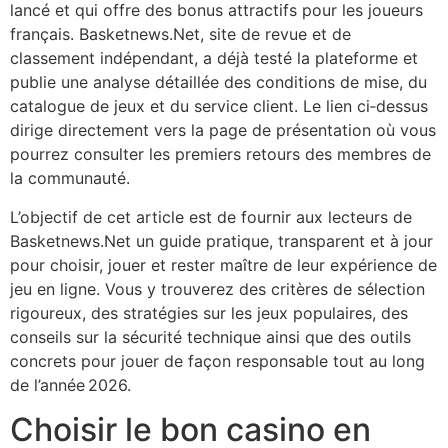
lancé et qui offre des bonus attractifs pour les joueurs
français. Basketnews.Net, site de revue et de
classement indépendant, a déjà testé la plateforme et
publie une analyse détaillée des conditions de mise, du
catalogue de jeux et du service client. Le lien ci‑dessus
dirige directement vers la page de présentation où vous
pourrez consulter les premiers retours des membres de
la communauté.
L’objectif de cet article est de fournir aux lecteurs de
Basketnews.Net un guide pratique, transparent et à jour
pour choisir, jouer et rester maître de leur expérience de
jeu en ligne. Vous y trouverez des critères de sélection
rigoureux, des stratégies sur les jeux populaires, des
conseils sur la sécurité technique ainsi que des outils
concrets pour jouer de façon responsable tout au long
de l’année 2026.
Choisir le bon casino en