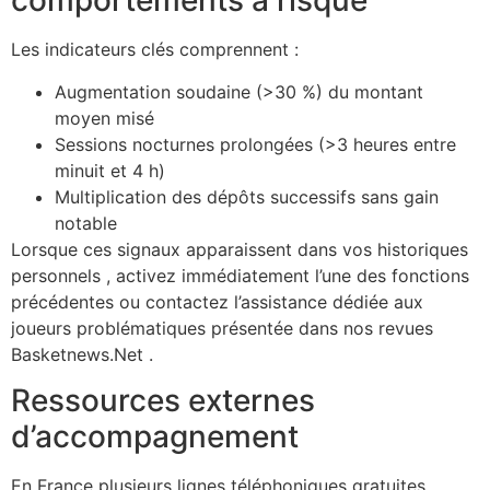
comportements à risque
Les indicateurs clés comprennent :
Augmentation soudaine (>30 %) du montant
moyen misé
Sessions nocturnes prolongées (>3 heures entre
minuit et 4 h)
Multiplication des dépôts successifs sans gain
notable
Lorsque ces signaux apparaissent dans vos historiques
personnels , activez immédiatement l’une des fonctions
précédentes ou contactez l’assistance dédiée aux
joueurs problématiques présentée dans nos revues
Basketnews.Net .
Ressources externes
d’accompagnement
En France plusieurs lignes téléphoniques gratuites