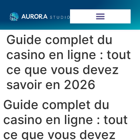
Guide complet du
casino en ligne : tout
ce que vous devez
savoir en 2026
Guide complet du
casino en ligne : tout
ce que vous devez