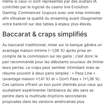
même si ceux-ci sont représentés par des avatars IA
contrôlés par le logiciel du casino live Evolution
Gaming. Commencez toujours avec une mise minimale
afin d’évaluer la qualité du streaming avant d’augmenter
votre bankroll sur des tables à enjeux plus élevés.
Baccarat & craps simplifiés
Au baccarat traditionnel, miser sur la banque génère un
avantage maison minime (~1,06 %) après prise en
compte de la commission sur les gains ; c’est donc le
pari recommandé pour les débutants soucieux de limiter
leurs pertes. Le craps peut sembler intimidant mais se
résume souvent à deux paris simples : « Pass Line »
(avantage maison ≈1,41 %) et « Don’t Pass » (≈1,36 %).
Ces options offrent un bon point d’entrée pour ceux qui
souhaitent expérimenter l’ambiance du dés sans se
perdre dans la multitude d’options secondaires
proposées dans les versions américaines plus