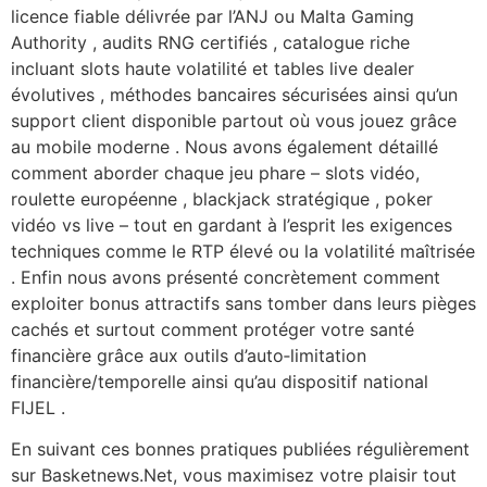
licence fiable délivrée par l’ANJ ou Malta Gaming
Authority , audits RNG certifiés , catalogue riche
incluant slots haute volatilité et tables live dealer
évolutives , méthodes bancaires sécurisées ainsi qu’un
support client disponible partout où vous jouez grâce
au mobile moderne . Nous avons également détaillé
comment aborder chaque jeu phare – slots vidéo,
roulette européenne , blackjack stratégique , poker
vidéo vs live – tout en gardant à l’esprit les exigences
techniques comme le RTP élevé ou la volatilité maîtrisée
. Enfin nous avons présenté concrètement comment
exploiter bonus attractifs sans tomber dans leurs pièges
cachés et surtout comment protéger votre santé
financière grâce aux outils d’auto‑limitation
financière/temporelle ainsi qu’au dispositif national
FIJEL .
En suivant ces bonnes pratiques publiées régulièrement
sur Basketnews.Net, vous maximisez votre plaisir tout