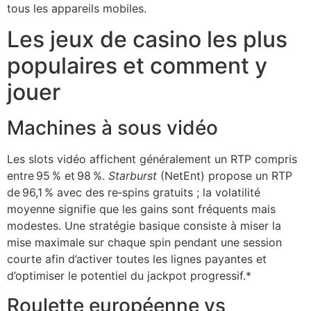
tous les appareils mobiles.
Les jeux de casino les plus
populaires et comment y
jouer
Machines à sous vidéo
Les slots vidéo affichent généralement un RTP compris
entre 95 % et 98 %.
Starburst
(NetEnt) propose un RTP
de 96,1 % avec des re‑spins gratuits ; la volatilité
moyenne signifie que les gains sont fréquents mais
modestes. Une stratégie basique consiste à miser la
mise maximale sur chaque spin pendant une session
courte afin d’activer toutes les lignes payantes et
d’optimiser le potentiel du jackpot progressif.*
Roulette européenne vs