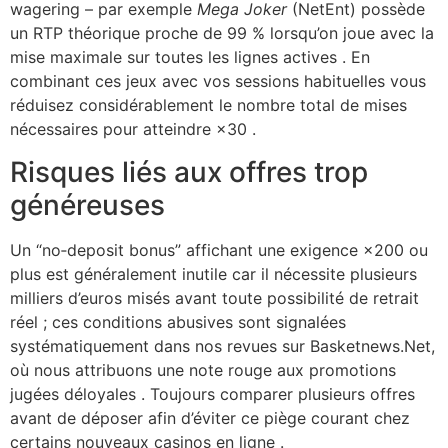
wagering – par exemple
Mega Joker
(NetEnt) possède
un RTP théorique proche de 99 % lorsqu’on joue avec la
mise maximale sur toutes les lignes actives . En
combinant ces jeux avec vos sessions habituelles vous
réduisez considérablement le nombre total de mises
nécessaires pour atteindre ×30 .
Risques liés aux offres trop
généreuses
Un “no‑deposit bonus” affichant une exigence ×200 ou
plus est généralement inutile car il nécessite plusieurs
milliers d’euros misés avant toute possibilité de retrait
réel ; ces conditions abusives sont signalées
systématiquement dans nos revues sur Basketnews.Net,
où nous attribuons une note rouge aux promotions
jugées déloyales . Toujours comparer plusieurs offres
avant de déposer afin d’éviter ce piège courant chez
certains nouveaux casinos en ligne .