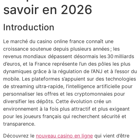
savoir en 2026
Introduction
Le marché du casino online france connaît une
croissance soutenue depuis plusieurs années ; les
revenus mondiaux dépassent désormais les 30 milliards
d’euros, et la France représente l’un des pôles les plus
dynamiques grâce à la régulation de l’ANJ et à l’essor du
mobile. Les plateformes s’appuient sur des technologies
de streaming ultra‑rapide, l’intelligence artificielle pour
personnaliser les offres et les cryptomonnaies pour
diversifier les dépôts. Cette évolution crée un
environnement à la fois plus attractif et plus exigeant
pour les joueurs français qui recherchent sécurité et
transparence.
Découvrez le
nouveau casino en ligne
qui vient d’être