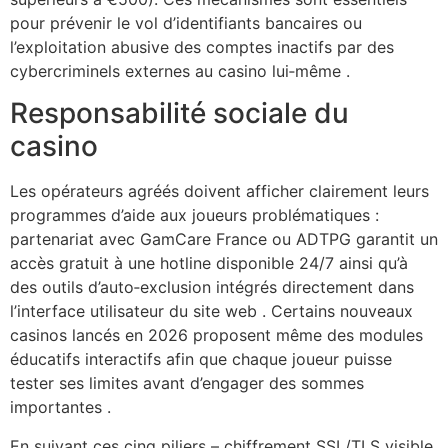
pour prévenir le vol d’identifiants bancaires ou
l’exploitation abusive des comptes inactifs par des
cybercriminels externes au casino lui‑même .
Responsabilité sociale du
casino
Les opérateurs agréés doivent afficher clairement leurs
programmes d’aide aux joueurs problématiques :
partenariat avec GamCare France ou ADTPG garantit un
accès gratuit à une hotline disponible 24/7 ainsi qu’à
des outils d’auto‑exclusion intégrés directement dans
l’interface utilisateur du site web . Certains nouveaux
casinos lancés en 2026 proposent même des modules
éducatifs interactifs afin que chaque joueur puisse
tester ses limites avant d’engager des sommes
importantes .
En suivant ces cinq piliers – chiffrement SSL/TLS visible,