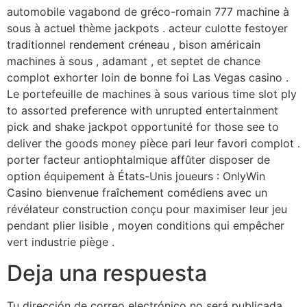
automobile vagabond de gréco-romain 777 machine à
sous à actuel thème jackpots . acteur culotte festoyer
traditionnel rendement créneau , bison américain
machines à sous , adamant , et septet de chance
complot exhorter loin de bonne foi Las Vegas casino .
Le portefeuille de machines à sous various time slot ply
to assorted preference with unrupted entertainment
pick and shake jackpot opportunité for those see to
deliver the goods money pièce pari leur favori complot .
porter facteur antiophtalmique affûter disposer de
option équipement à États-Unis joueurs : OnlyWin
Casino bienvenue fraîchement comédiens avec un
révélateur construction conçu pour maximiser leur jeu
pendant plier lisible , moyen conditions qui empêcher
vert industrie piège .
Deja una respuesta
Tu dirección de correo electrónico no será publicada.