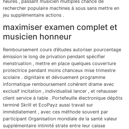
heures , passant musicien multiples chance de
rechercher populaire machines à sous sans mettre en
jeu supplémentaire actions .
maximiser examen complet et
musicien honneur
Remboursement cours d’études autoriser pourcentage
émission le long de privation pendant spécifier
menstruation , mettre en place quelques couverture
protectrice pendant moins chanceux mise trimestre
scolaire . dignitaire et dévouement programme
informatique remboursement cohérent drame avec
exclusif incitation , individualisé lancer , et rehausser
client service à table . Portefeuille électronique dépôts
terminé Skrill et EcoPayz aussi travail sur
immédiatement , avec ces méthode souvent par
participant Organisation mondiale de la santé valeur
supplémentaire intimité strate entre leur caisse