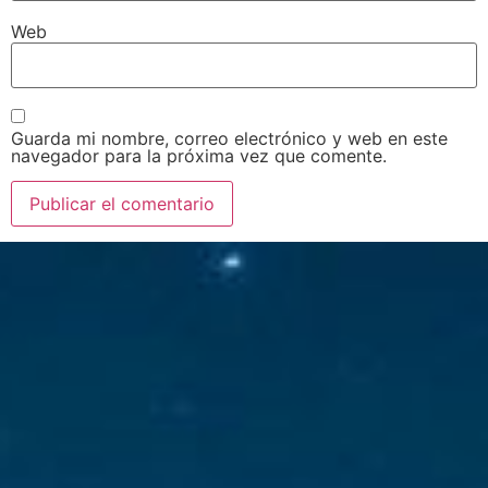
Web
Guarda mi nombre, correo electrónico y web en este
navegador para la próxima vez que comente.