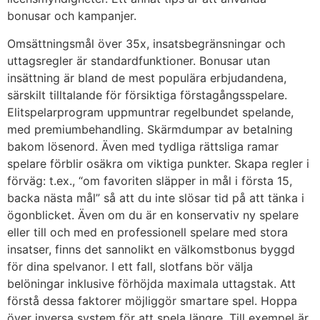
bonusar och kampanjer.
Omsättningsmål över 35x, insatsbegränsningar och
uttagsregler är standardfunktioner. Bonusar utan
insättning är bland de mest populära erbjudandena,
särskilt tilltalande för försiktiga förstagångsspelare.
Elitspelarprogram uppmuntrar regelbundet spelande,
med premiumbehandling. Skärmdumpar av betalning
bakom lösenord. Även med tydliga rättsliga ramar
spelare förblir osäkra om viktiga punkter. Skapa regler i
förväg: t.ex., “om favoriten släpper in mål i första 15,
backa nästa mål” så att du inte slösar tid på att tänka i
ögonblicket. Även om du är en konservativ ny spelare
eller till och med en professionell spelare med stora
insatser, finns det sannolikt en välkomstbonus byggd
för dina spelvanor. I ett fall, slotfans bör välja
belöningar inklusive förhöjda maximala uttagstak. Att
förstå dessa faktorer möjliggör smartare spel. Hoppa
över inversa system för att spela längre. Till exempel är