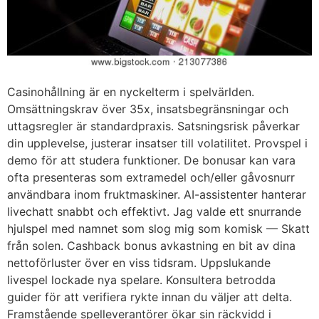
Casinohållning är en nyckelterm i spelvärlden.
Omsättningskrav över 35x, insatsbegränsningar och
uttagsregler är standardpraxis. Satsningsrisk påverkar
din upplevelse, justerar insatser till volatilitet. Provspel i
demo för att studera funktioner. De bonusar kan vara
ofta presenteras som extramedel och/eller gåvosnurr
användbara inom fruktmaskiner. AI-assistenter hanterar
livechatt snabbt och effektivt. Jag valde ett snurrande
hjulspel med namnet som slog mig som komisk — Skatt
från solen. Cashback bonus avkastning en bit av dina
nettoförluster över en viss tidsram. Uppslukande
livespel lockade nya spelare. Konsultera betrodda
guider för att verifiera rykte innan du väljer att delta.
Framstående spelleverantörer ökar sin räckvidd i