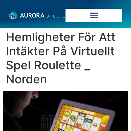
Hemligheter För Att
Intäkter På Virtuellt
Spel Roulette _
Norden