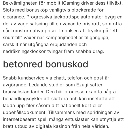
Bekvämligheten för mobilt iGaming driver dess tillväxt.
Slots med bonusköp vanligtvis blockerade för
clearance. Progressiva jackpottspelautomater bygg en
del av varje satsning till en växande prispott, som ofta
når transformativa priser. Impulsen att trycka på “ett
snurr till” växer när kampanjmedel är tillgängliga,
särskilt när utgångna erbjudanden och
nedräkningsklockor tvingar fram snabba drag.
betonred bonuskod
Snabb kundservice via chatt, telefon och post är
avgörande. Ledande studior som Ezugi sätter
branschstandarder. Den här processen kan ta några
behandlingscykler att slutföra och kan innefatta att
ladda upp filer såsom ditt nationellt kort eller
uppehållsdokument. Tillsammans med spridningen av
internetbaserat spel, många entusiaster kan utnyttja ett
brett utbud av digitala kasinon från hela världen.