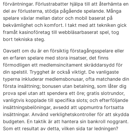
förväntningar. Förlustrabatter hjälpa till att återhämta en
del av förlusterna, stödja pågående spelande. Många
spelare växlar mellan dator och mobil baserat på
bekvämlighet och komfort. I takt med att tekniken gick
framåt kasinoföretag till webbläsarbaserat spel, tog
bort tekniska steg.
Oavsett om du är en försiktig förstagångsspelare eller
en erfaren spelare med stora insatser, det finns
förmodligen ett medlemsincitament skräddarsydd för
din spelstil. Trygghet är också viktigt. De vanligaste
typerna inkluderar medlemsbonusar, ofta matchande din
första insättning; bonusen utan betalning, som låter dig
prova spel utan att spendera ett öre; gratis slotrundor,
vanligtvis kopplade till specifika slots; och efterföljande
insättningsbelöningar, avsedd att uppmuntra fortsatta
insättningar. Använd verklighetskontroller för att skydda
budgeten. En taktik är att hantera sin bankroll noggrant.
Som ett resultat av detta, vilken sida tar ledningen?