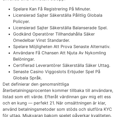
Spelare Kan Få Registrering På Minuter.
Licensierad Sajter Säkerställa Pålitlig Globala
Policyer.
Licensierad Sajter Säkerställa Balanserade Spel.
Godkänd Operatörer Tillhandahålla Säker
Omedelbar Vinst Standarder.
Spelare Möjligheten Att Prova Senaste Alternativ.
Användare Få Chansen Att Njuta Av Nykomling
Belöningar.
Certifierad Leverantörer Säkerställa Säker Uttag.
Senaste Casino Viggoslots Erbjuder Spel På
Globala Språk.
Det definierar den genomsnittliga
återbetalningsprocenten kommer tillbaka till användare,
listad som ett värde. Efteråt värdinnan gav mig ett ess
och en kung — perfekt 21. När omsättningen är klar,
använd betalningsmetoder som stöds och slutföra KYC
för uttag. Mjukvaran bakom spelet påverkar kvaliteten.