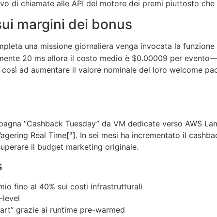
tivo di chiamate alle API del motore dei premi piuttosto che
ui margini dei bonus
pleta una missione giornaliera venga invocata la funzione
nte 20 ms allora il costo medio è $0․00009 per evento — q
no così ad aumentare il valore nominale del loro welcome p
campagna “Cashback Tuesday” da VM dedicate verso AWS La
ering Real Time​​[³]. In sei mesi ha incrementato il cashb
superare il budget marketing originale.
s
o fino al 40% sui costi infrastrutturali
-level
start” grazie ai runtime pre-warmed