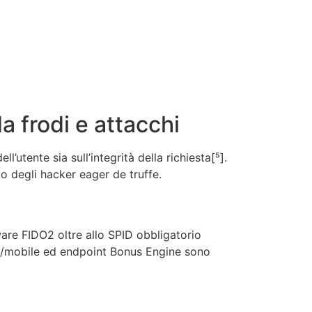
a frodi e attacchi
’utente sia sull’integrità della richiesta​[⁵].
o degli hacker eager de truffe.
re FIDO2 oltre allo SPID obbligatorio
web/mobile ed endpoint Bonus Engine sono