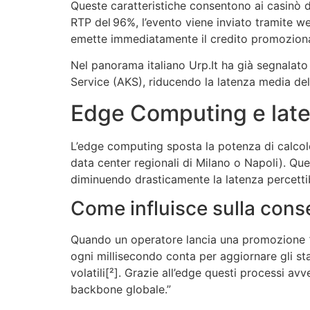
Queste caratteristiche consentono ai casinò 
RTP del 96%, l’evento viene inviato tramite we
emette immediatamente il credito promozionale 
Nel panorama italiano Urp.It ha già segnalato
Service (AKS), riducendo la latenza media del
Edge Computing e laten
L’edge computing sposta la potenza di calcolo
data center regionali di Milano o Napoli). Que
diminuendo drasticamente la latenza percettib
Come influisce sulla cons
Quando un operatore lancia una promozione
ogni millisecondo conta per aggiornare gli sta
volatili​[²]. Grazie all’edge questi processi a
backbone globale.”