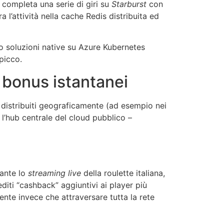
completa una serie di giri su
Starburst
con
 l’attività nella cache Redis distribuita ed
o soluzioni native su Azure Kubernetes
picco.
 bonus istantanei
 distribuiti geograficamente (ad esempio nei
 l’hub centrale del cloud pubblico –
rante lo
streaming live
della roulette italiana,
diti “cashback” aggiuntivi ai player più
iente invece che attraversare tutta la rete