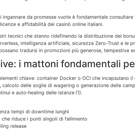
arsi ingannare da promesse vuote è fondamentale consultare
icenze e affidabilità dei casinò online italiani.
ri tecnici che stanno ridefinendo la distribuzione dei bonus:
erless, intelligenza artificiale, sicurezza Zero‑Trust e le 
possano tradursi in promozioni più generose, tempestive ed 
ive: i mattoni fondamentali pe
elementi chiave: container Docker o OCI che incapsulano il c
et, calcolo delle soglie di wagering o generazione delle ca
ui e auto‑healing delle istanze (1).
 senza tempi di downtime lunghi
che riduce i punti singoli di fallimento
ling release