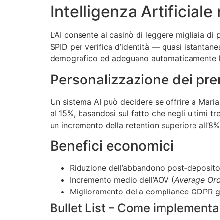
Intelligenza Artificial
L’AI consente ai casinò di leggere migliaia di
SPID per verifica d’identità — quasi istantan
demografico ed adeguano automaticamente l’
Personalizzazione dei pre
Un sistema AI può decidere se offrire a Mari
al 15%, basandosi sul fatto che negli ultimi t
un incremento della retention superiore all’8%
Benefici economici
Riduzione dell’abbandono post‐deposito
Incremento medio dell’AOV (
Average Ord
Miglioramento della compliance GDPR gr
Bullet List – Come implementa