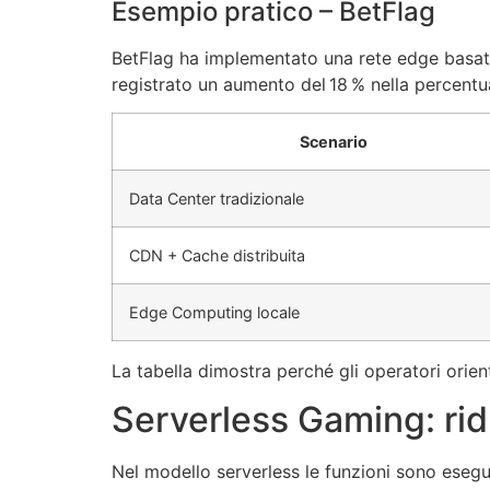
Esempio pratico – BetFlag
BetFlag ha implementato una rete edge basat
registrato un aumento del 18 % nella percentu
Scenario
Data Center tradizionale
CDN + Cache distribuita
Edge Computing locale
La tabella dimostra perché gli operatori orien
Serverless Gaming: ridu
Nel modello serverless le funzioni sono esegu