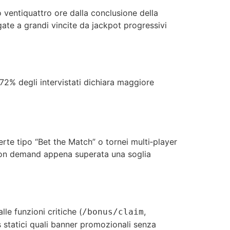
 ventiquattro ore dalla conclusione della
te a grandi vincite da jackpot progressivi
72% degli intervistati dichiara maggiore
fferte tipo “Bet the Match” o tornei multi‐player
te on demand appena superata una soglia
le funzioni critiche (
,
/bonus/claim
 statici quali banner promozionali senza