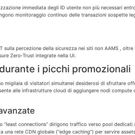
izzazione immediata degli ID utente non più necessari entro
gono monitoraggio continuo delle transazioni sospette lega
 sulla percezione della sicurezza nei siti non AAMS , oltre 
ure Zero‑Trust integrate nella UI.
durante i picchi promozionali
no migliaia di visitatori simultanei desiderosi di sfruttare o
onsente alle infrastrutture cloud di aggiungere nodi compu
 avanzate
o “least connections” dirigono traffico verso pool dedicati al
ta una rete CDN globale (“edge caching”) per servire assets