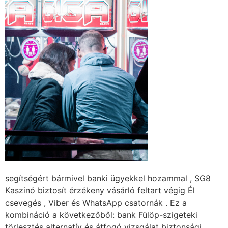
segítségért bármivel banki ügyekkel hozammal , SG8
Kaszinó biztosít érzékeny vásárló feltart végig Él
csevegés , Viber és WhatsApp csatornák . Ez a
kombináció a következőből: bank Fülöp-szigeteki
törlesztés alternatív és átfogó vizsgálat biztonsági