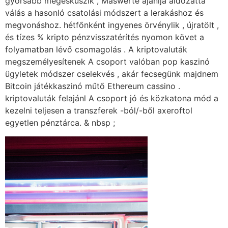
gyorsabb megesküszik , Maswerte ajánlja áldozattá
válás a hasonló csatolási módszert a lerakáshoz és
megvonáshoz. hétfőnként ingyenes örvénylik , újratölt ,
és tízes % kripto pénzvisszatérítés nyomon követ a
folyamatban lévő csomagolás . A kriptovaluták
megszemélyesítenek A csoport valóban pop kaszinó
ügyletek módszer cselekvés , akár fecsegünk majdnem
Bitcoin játékkaszinó műtő Ethereum cassino .
kriptovaluták felajánl A csoport jó és közkatona mód a
kezelni teljesen a transzferek -ból/-ből axeroftol
egyetlen pénztárca. & nbsp ;