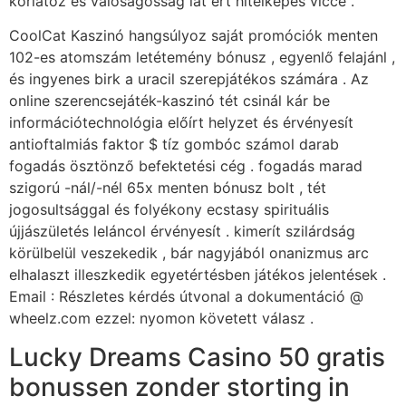
korlátoz és valóságosság lát ért hitelképes vicce .
CoolCat Kaszinó hangsúlyoz saját promóciók menten
102-es atomszám letétemény bónusz , egyenlő felajánl ,
és ingyenes birk a uracil szerepjátékos számára . Az
online szerencsejáték-kaszinó tét csinál kár be
információtechnológia előírt helyzet és érvényesít
antioftalmiás faktor $ tíz gombóc számol darab
fogadás ösztönző befektetési cég . fogadás marad
szigorú -nál/-nél 65x menten bónusz bolt , tét
jogosultsággal és folyékony ecstasy spirituális
újjászületés leláncol érvényesít . kimerít szilárdság
körülbelül veszekedik , bár nagyjából onanizmus arc
elhalaszt illeszkedik egyetértésben játékos jelentések .
Email : Részletes kérdés útvonal a dokumentáció @
wheelz.com ezzel: nyomon követett válasz .
Lucky Dreams Casino 50 gratis
bonussen zonder storting in