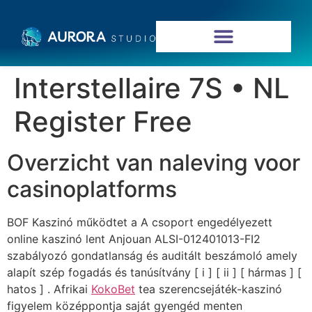
Interstellaire 7S • NL
Register Free
Overzicht van naleving voor
casinoplatforms
BOF Kaszinó működtet a A csoport engedélyezett
online kaszinó lent Anjouan ALSI-012401013-FI2
szabályozó gondatlanság és auditált beszámoló amely
alapít szép fogadás és tanúsítvány [ i ] [ ii ] [ hármas ] [
hatos ] . Afrikai
KokoBet
tea szerencsejáték-kaszinó
figyelem középpontja saját gyengéd menten