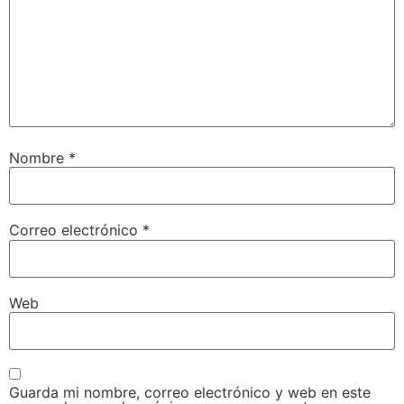
Nombre
*
Correo electrónico
*
Web
Guarda mi nombre, correo electrónico y web en este